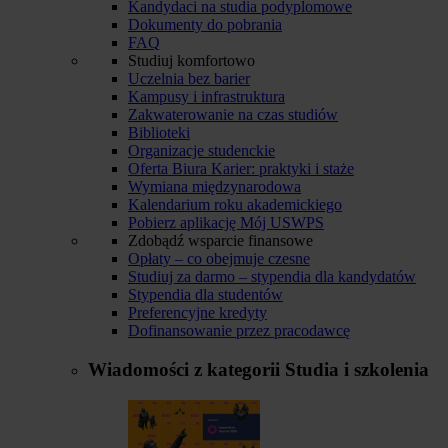
Kandydaci na studia podyplomowe
Dokumenty do pobrania
FAQ
Studiuj komfortowo
Uczelnia bez barier
Kampusy i infrastruktura
Zakwaterowanie na czas studiów
Biblioteki
Organizacje studenckie
Oferta Biura Karier: praktyki i staże
Wymiana międzynarodowa
Kalendarium roku akademickiego
Pobierz aplikację Mój USWPS
Zdobądź wsparcie finansowe
Opłaty – co obejmuje czesne
Studiuj za darmo – stypendia dla kandydatów
Stypendia dla studentów
Preferencyjne kredyty
Dofinansowanie przez pracodawcę
Wiadomości z kategorii
Studia i szkolenia