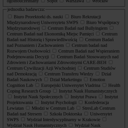
ogólnouczelniany
Sopot
Warszawa
Wrocław
jednostka badawcza:
Biuro Prorektorki ds. nauki
Biuro Rekrutacji
Międzynarodowej Uniwersytetu SWPS
Biuro Współpracy
Międzynarodowej
Centrum Badań nad Bullyingiem
Centrum Badań nad Ekonomiką Miejsc Pamięci
Centrum
Badań nad Historią i Sprawiedliwością
Centrum Badań
nad Poznaniem i Zachowaniem
Centrum badań nad
Rozwojem Osobowości
Centrum Badań nad Wspieraniem
Podejmowania Decyzji
Centrum Badań Stosowanych nad
Zdrowiem i Zachowaniami Zdrowotnymi CARE-BEH
Centrum Cywilizacji Azji Wschodniej
Centrum Studiów
nad Demokracją
Centrum Transferu Wiedzy
Dział
Badań Naukowych
Dział Marketingu
Emotion
Cognition Lab
Europejski Uniwersytet Viadrina
Health
Coping Research Group
Instytut Nauk Humanistycznych
Instytut Nauk Społecznych
Instytut Prawa
Instytut
Projektowania
Instytut Psychologii
Konfederacja
Lewiatan
Młodzi w Centrum Lab
StresLab Centrum
Badań nad Stresem
Szkoła Doktorska
Uniwersytet
SWPS
Wydział Interdyscyplinarny w Krakowie
Wydział Nauk Humanistycznych
Wydział Nauk