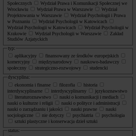
Społecznych
Wydział Prawa i Komunikacji Społecznej we
Wrocławiu
Wydział Prawa w Warszawie
Wydział
Projektowania w Warszawie
Wydział Psychologii i Prawa
w Poznaniu
Wydział Psychologii w Katowicach
Wydział Psychologii w Katowicach
Wydział Psychologii w
Krakowie
Wydział Psychologii w Warszawie
Zakład
Studiów Azjatyckich
typ:
aplikacyjny
finansowany ze środków europejskich
komercyjny
międzynarodowy
naukowo-badawczy
społeczny
strategiczno-rozwojowy
studencki
dyscyplina:
ekonomia i finanse
filozofia
historia
interdyscyplinarne
interdyscyplinarny
językoznawstwo
literaturoznawstwo
nauki o komunikacji i mediach
nauki o kulturze i religii
nauki o polityce i administracji
nauki o zarządzaniu i jakości
nauki prawne
nauki
socjologiczne
nie dotyczy
psychiatria
psychologia
sztuki plastyczne i konserwacja dzieł sztuki
status: