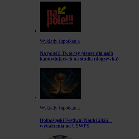
Wykłady i spotkania
Na pole!!! Twórczy plener dla osób
kandydujących na studia (dogrywka)
Wykłady i spotkania
Dolnośląski Festiwal Nauki 2026 –
wydarzenia na USWPS