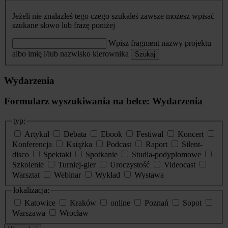
Jeżeli nie znalazłeś tego czego szukałeś zawsze możesz wpisać
szukane słowo lub frazę poniżej
Wpisz fragment nazwy projektu
albo imię i/lub nazwisko kierownika
Szukaj
Wydarzenia
Formularz wyszukiwania na belce: Wydarzenia
typ:
Artykuł
Debata
Ebook
Festiwal
Koncert
Konferencja
Książka
Podcast
Raport
Silent-
disco
Spektakl
Spotkanie
Studia-podyplomowe
Szkolenie
Turniej-gier
Uroczystość
Videocast
Warsztat
Webinar
Wykład
Wystawa
lokalizacja:
Katowice
Kraków
online
Poznań
Sopot
Warszawa
Wrocław