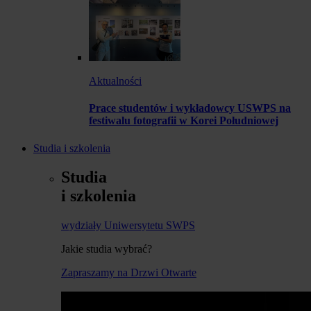
Aktualności
Prace studentów i wykładowcy USWPS na
festiwalu fotografii w Korei Południowej
Studia i szkolenia
Studia
i szkolenia
wydziały Uniwersytetu SWPS
Jakie studia wybrać?
Zapraszamy na Drzwi Otwarte