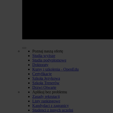
Poznaj naszą ofertę
Studia wyższe
Studia podyplomowe
Doktoraty
Kursy i szkolenia - OpenEdu
Certyfikacje
Szkoła Językowa
Szkoła Trenerów
Drzwi Otwarte
Aplikuj bez problemu
Zasady rekrutacji
Listy rankingowe
Kandydaci z zagranicy
Studenci z innych uczelni