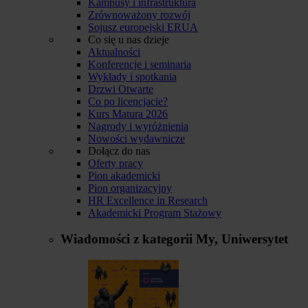
Kampusy i infrastruktura
Zrównoważony rozwój
Sojusz europejski ERUA
Co się u nas dzieje
Aktualności
Konferencje i seminaria
Wykłady i spotkania
Drzwi Otwarte
Co po licencjacie?
Kurs Matura 2026
Nagrody i wyróżnienia
Nowości wydawnicze
Dołącz do nas
Oferty pracy
Pion akademicki
Pion organizacyjny
HR Excellence in Research
Akademicki Program Stażowy
Wiadomości z kategorii
My, Uniwersytet