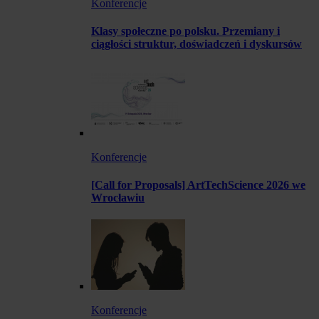
Konferencje
Klasy społeczne po polsku. Przemiany i
ciągłości struktur, doświadczeń i dyskursów
Konferencje
[Call for Proposals] ArtTechScience 2026 we
Wrocławiu
Konferencje