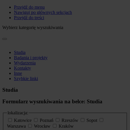
Przejdź do menu
Nawiguj po głównych sekcjach
Przejdź do treści
Wybierz kategorię wyszukiwania
Studia
Badania i projekty
Wydarzenia
Kontakty
Inne
Szybkie linki
Studia
Formularz wyszukiwania na belce: Studia
lokalizacja:
Katowice
Poznań
Rzeszów
Sopot
Warszawa
Wrocław
Kraków