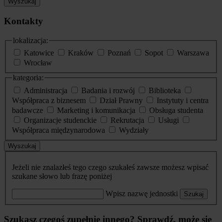
Wyszukaj
Kontakty
lokalizacja:
Katowice
Kraków
Poznań
Sopot
Warszawa
Wrocław
kategoria:
Administracja
Badania i rozwój
Biblioteka
Współpraca z biznesem
Dział Prawny
Instytuty i centra
badawcze
Marketing i komunikacja
Obsługa studenta
Organizacje studenckie
Rekrutacja
Usługi
Współpraca międzynarodowa
Wydziały
Wyszukaj
Jeżeli nie znalazłeś tego czego szukałeś zawsze możesz wpisać
szukane słowo lub frazę poniżej
Wpisz nazwę jednostki
Szukaj
Szukasz czegoś zupełnie innego? Sprawdź, może się