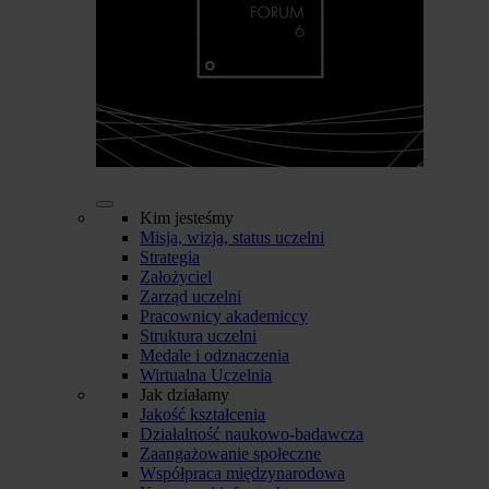
Kim jesteśmy
Misja, wizja, status uczelni
Strategia
Założyciel
Zarząd uczelni
Pracownicy akademiccy
Struktura uczelni
Medale i odznaczenia
Wirtualna Uczelnia
Jak działamy
Jakość kształcenia
Działalność naukowo-badawcza
Zaangażowanie społeczne
Współpraca międzynarodowa