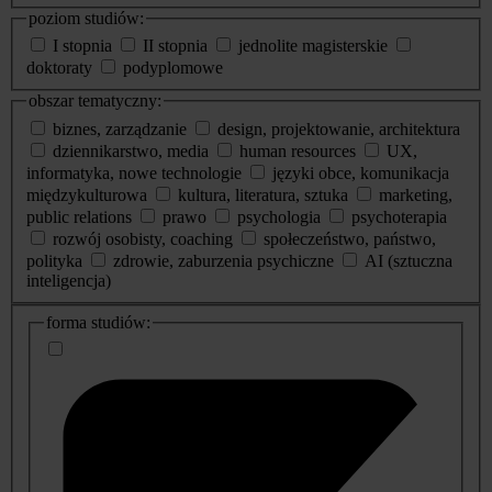
poziom studiów:
I stopnia
II stopnia
jednolite magisterskie
doktoraty
podyplomowe
obszar tematyczny:
biznes, zarządzanie
design, projektowanie, architektura
dziennikarstwo, media
human resources
UX,
informatyka, nowe technologie
języki obce, komunikacja
międzykulturowa
kultura, literatura, sztuka
marketing,
public relations
prawo
psychologia
psychoterapia
rozwój osobisty, coaching
społeczeństwo, państwo,
polityka
zdrowie, zaburzenia psychiczne
AI (sztuczna
inteligencja)
dodatkowe
forma studiów:
informacje
o
studiach