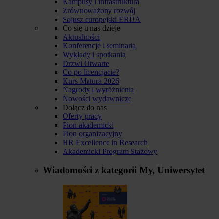
Kampusy i infrastruktura
Zrównoważony rozwój
Sojusz europejski ERUA
Co się u nas dzieje
Aktualności
Konferencje i seminaria
Wykłady i spotkania
Drzwi Otwarte
Co po licencjacie?
Kurs Matura 2026
Nagrody i wyróżnienia
Nowości wydawnicze
Dołącz do nas
Oferty pracy
Pion akademicki
Pion organizacyjny
HR Excellence in Research
Akademicki Program Stażowy
Wiadomości z kategorii
My, Uniwersytet