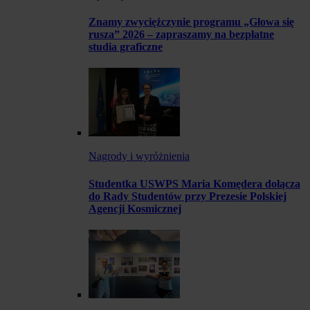
Znamy zwyciężczynie programu „Głowa się
rusza” 2026 – zapraszamy na bezpłatne
studia graficzne
Nagrody i wyróżnienia
Studentka USWPS Maria Komędera dołącza
do Rady Studentów przy Prezesie Polskiej
Agencji Kosmicznej