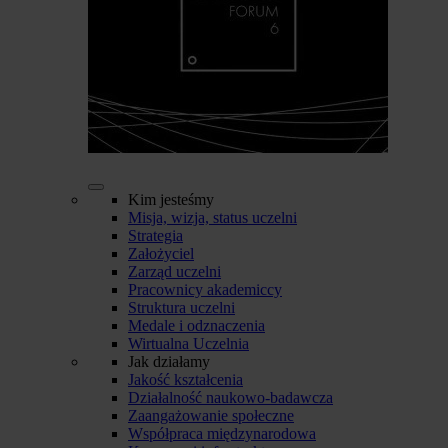
Kim jesteśmy
Misja, wizja, status uczelni
Strategia
Założyciel
Zarząd uczelni
Pracownicy akademiccy
Struktura uczelni
Medale i odznaczenia
Wirtualna Uczelnia
Jak działamy
Jakość kształcenia
Działalność naukowo-badawcza
Zaangażowanie społeczne
Współpraca międzynarodowa