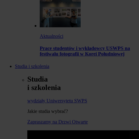
Aktualności
Prace studentów i wykładowcy USWPS na
festiwalu fotografii w Korei Południowej
Studia i szkolenia
Studia
i szkolenia
wydziały Uniwersytetu SWPS
Jakie studia wybrać?
Zapraszamy na Drzwi Otwarte