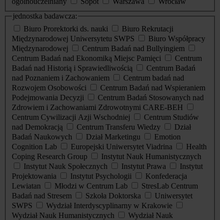
ogólnouczelniany
Sopot
Warszawa
Wrocław
jednostka badawcza:
Biuro Prorektorki ds. nauki
Biuro Rekrutacji
Międzynarodowej Uniwersytetu SWPS
Biuro Współpracy
Międzynarodowej
Centrum Badań nad Bullyingiem
Centrum Badań nad Ekonomiką Miejsc Pamięci
Centrum
Badań nad Historią i Sprawiedliwością
Centrum Badań
nad Poznaniem i Zachowaniem
Centrum badań nad
Rozwojem Osobowości
Centrum Badań nad Wspieraniem
Podejmowania Decyzji
Centrum Badań Stosowanych nad
Zdrowiem i Zachowaniami Zdrowotnymi CARE-BEH
Centrum Cywilizacji Azji Wschodniej
Centrum Studiów
nad Demokracją
Centrum Transferu Wiedzy
Dział
Badań Naukowych
Dział Marketingu
Emotion
Cognition Lab
Europejski Uniwersytet Viadrina
Health
Coping Research Group
Instytut Nauk Humanistycznych
Instytut Nauk Społecznych
Instytut Prawa
Instytut
Projektowania
Instytut Psychologii
Konfederacja
Lewiatan
Młodzi w Centrum Lab
StresLab Centrum
Badań nad Stresem
Szkoła Doktorska
Uniwersytet
SWPS
Wydział Interdyscyplinarny w Krakowie
Wydział Nauk Humanistycznych
Wydział Nauk