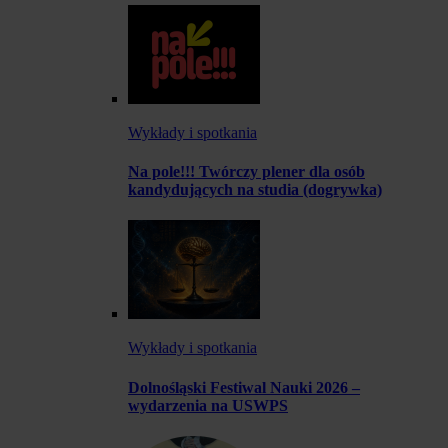
Wykłady i spotkania
Na pole!!! Twórczy plener dla osób
kandydujących na studia (dogrywka)
Wykłady i spotkania
Dolnośląski Festiwal Nauki 2026 –
wydarzenia na USWPS