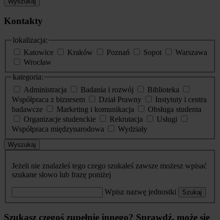
Wyszukaj
Kontakty
lokalizacja:
Katowice
Kraków
Poznań
Sopot
Warszawa
Wrocław
kategoria:
Administracja
Badania i rozwój
Biblioteka
Współpraca z biznesem
Dział Prawny
Instytuty i centra
badawcze
Marketing i komunikacja
Obsługa studenta
Organizacje studenckie
Rekrutacja
Usługi
Współpraca międzynarodowa
Wydziały
Wyszukaj
Jeżeli nie znalazłeś tego czego szukałeś zawsze możesz wpisać
szukane słowo lub frazę poniżej
Wpisz nazwę jednostki
Szukaj
Szukasz czegoś zupełnie innego? Sprawdź, może się