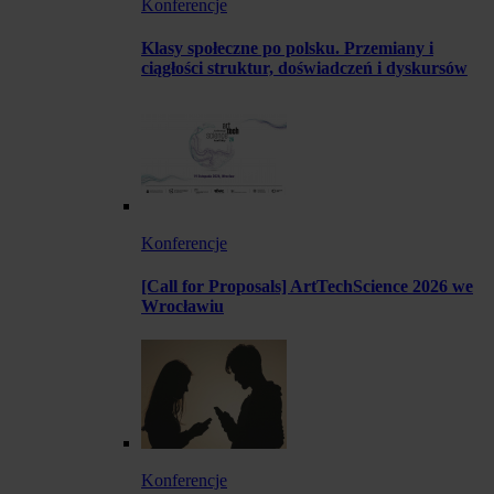
Konferencje
Klasy społeczne po polsku. Przemiany i
ciągłości struktur, doświadczeń i dyskursów
Konferencje
[Call for Proposals] ArtTechScience 2026 we
Wrocławiu
Konferencje