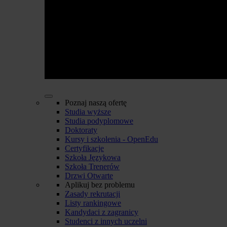
Poznaj naszą ofertę
Studia wyższe
Studia podyplomowe
Doktoraty
Kursy i szkolenia - OpenEdu
Certyfikacje
Szkoła Językowa
Szkoła Trenerów
Drzwi Otwarte
Aplikuj bez problemu
Zasady rekrutacji
Listy rankingowe
Kandydaci z zagranicy
Studenci z innych uczelni