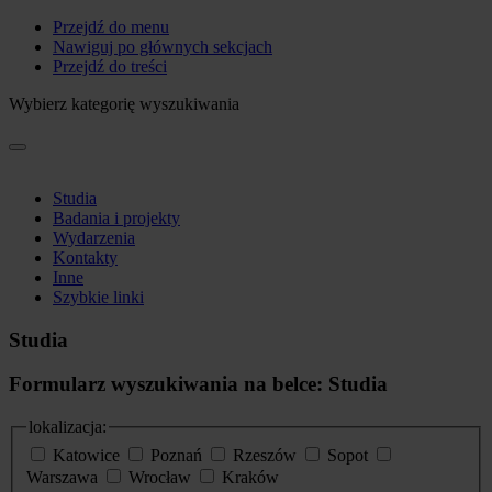
Przejdź do menu
Nawiguj po głównych sekcjach
Przejdź do treści
Wybierz kategorię wyszukiwania
Studia
Badania i projekty
Wydarzenia
Kontakty
Inne
Szybkie linki
Studia
Formularz wyszukiwania na belce: Studia
lokalizacja:
Katowice
Poznań
Rzeszów
Sopot
Warszawa
Wrocław
Kraków