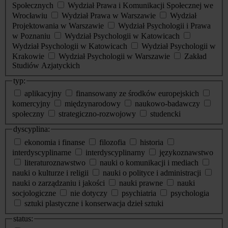
Społecznych
Wydział Prawa i Komunikacji Społecznej we
Wrocławiu
Wydział Prawa w Warszawie
Wydział
Projektowania w Warszawie
Wydział Psychologii i Prawa
w Poznaniu
Wydział Psychologii w Katowicach
Wydział Psychologii w Katowicach
Wydział Psychologii w
Krakowie
Wydział Psychologii w Warszawie
Zakład
Studiów Azjatyckich
typ:
aplikacyjny
finansowany ze środków europejskich
komercyjny
międzynarodowy
naukowo-badawczy
społeczny
strategiczno-rozwojowy
studencki
dyscyplina:
ekonomia i finanse
filozofia
historia
interdyscyplinarne
interdyscyplinarny
językoznawstwo
literaturoznawstwo
nauki o komunikacji i mediach
nauki o kulturze i religii
nauki o polityce i administracji
nauki o zarządzaniu i jakości
nauki prawne
nauki
socjologiczne
nie dotyczy
psychiatria
psychologia
sztuki plastyczne i konserwacja dzieł sztuki
status: