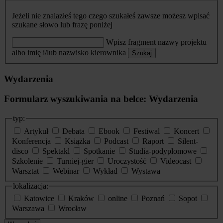
Jeżeli nie znalazłeś tego czego szukałeś zawsze możesz wpisać
szukane słowo lub frazę poniżej
Wpisz fragment nazwy projektu
albo imię i/lub nazwisko kierownika
Szukaj
Wydarzenia
Formularz wyszukiwania na belce: Wydarzenia
typ:
Artykuł
Debata
Ebook
Festiwal
Koncert
Konferencja
Książka
Podcast
Raport
Silent-
disco
Spektakl
Spotkanie
Studia-podyplomowe
Szkolenie
Turniej-gier
Uroczystość
Videocast
Warsztat
Webinar
Wykład
Wystawa
lokalizacja:
Katowice
Kraków
online
Poznań
Sopot
Warszawa
Wrocław