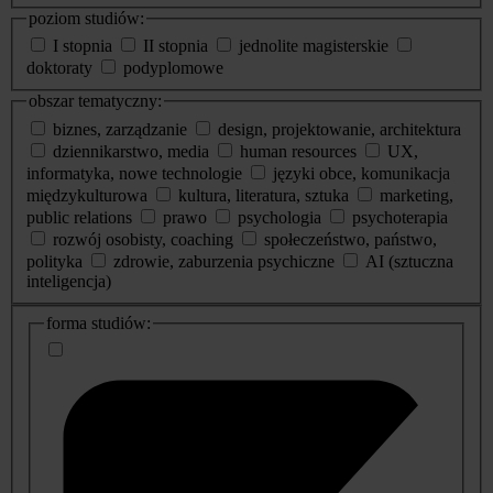
poziom studiów:
I stopnia
II stopnia
jednolite magisterskie
doktoraty
podyplomowe
obszar tematyczny:
biznes, zarządzanie
design, projektowanie, architektura
dziennikarstwo, media
human resources
UX,
informatyka, nowe technologie
języki obce, komunikacja
międzykulturowa
kultura, literatura, sztuka
marketing,
public relations
prawo
psychologia
psychoterapia
rozwój osobisty, coaching
społeczeństwo, państwo,
polityka
zdrowie, zaburzenia psychiczne
AI (sztuczna
inteligencja)
dodatkowe
forma studiów:
informacje
o
studiach