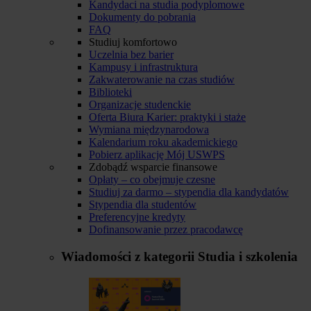
Kandydaci na studia podyplomowe
Dokumenty do pobrania
FAQ
Studiuj komfortowo
Uczelnia bez barier
Kampusy i infrastruktura
Zakwaterowanie na czas studiów
Biblioteki
Organizacje studenckie
Oferta Biura Karier: praktyki i staże
Wymiana międzynarodowa
Kalendarium roku akademickiego
Pobierz aplikację Mój USWPS
Zdobądź wsparcie finansowe
Opłaty – co obejmuje czesne
Studiuj za darmo – stypendia dla kandydatów
Stypendia dla studentów
Preferencyjne kredyty
Dofinansowanie przez pracodawcę
Wiadomości z kategorii
Studia i szkolenia