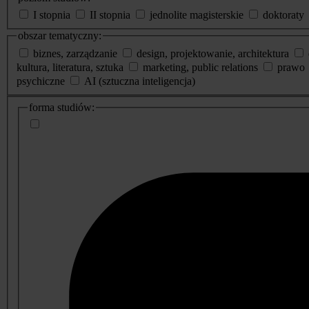
I stopnia
II stopnia
jednolite magisterskie
doktoraty
obszar tematyczny:
biznes, zarządzanie
design, projektowanie, architektura
kultura, literatura, sztuka
marketing, public relations
prawo
psychiczne
AI (sztuczna inteligencja)
dodatkowe
forma studiów:
informacje
o
studiach