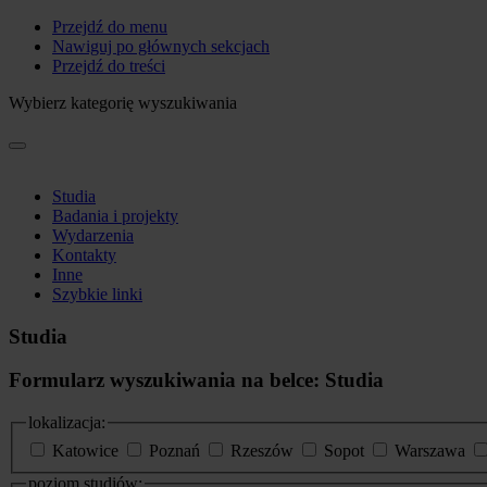
Przejdź do menu
Nawiguj po głównych sekcjach
Przejdź do treści
Wybierz kategorię wyszukiwania
Studia
Badania i projekty
Wydarzenia
Kontakty
Inne
Szybkie linki
Studia
Formularz wyszukiwania na belce: Studia
lokalizacja:
Katowice
Poznań
Rzeszów
Sopot
Warszawa
poziom studiów: