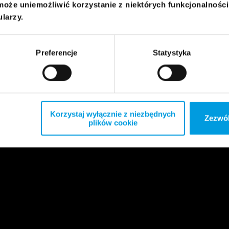
może uniemożliwić korzystanie z niektórych funkcjonalnośc
ularzy.
Preferencje
Statystyka
Korzystaj wyłącznie z niezbędnych
Zezwól
plików cookie