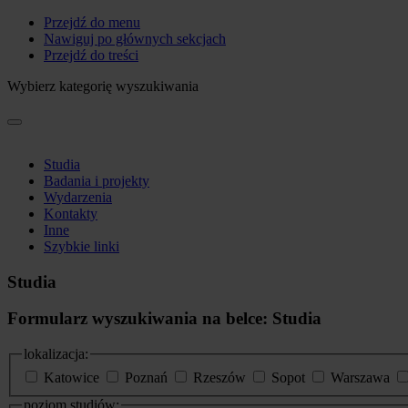
Przejdź do menu
Nawiguj po głównych sekcjach
Przejdź do treści
Wybierz kategorię wyszukiwania
Studia
Badania i projekty
Wydarzenia
Kontakty
Inne
Szybkie linki
Studia
Formularz wyszukiwania na belce: Studia
lokalizacja:
Katowice
Poznań
Rzeszów
Sopot
Warszawa
poziom studiów: