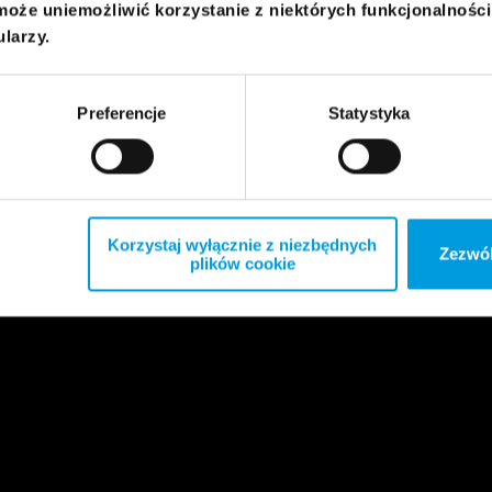
może uniemożliwić korzystanie z niektórych funkcjonalnośc
ularzy.
Preferencje
Statystyka
Korzystaj wyłącznie z niezbędnych
Zezwól
plików cookie