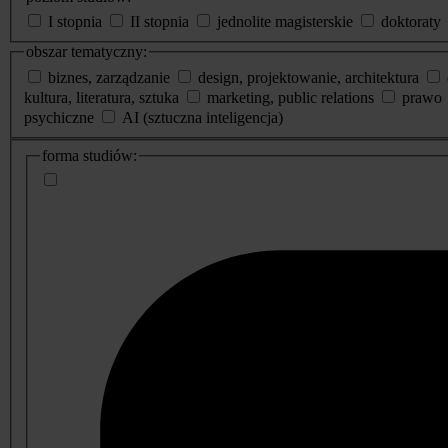
I stopnia
II stopnia
jednolite magisterskie
doktoraty
obszar tematyczny:
biznes, zarządzanie
design, projektowanie, architektura
kultura, literatura, sztuka
marketing, public relations
prawo
psychiczne
AI (sztuczna inteligencja)
dodatkowe
forma studiów:
informacje
o
studiach