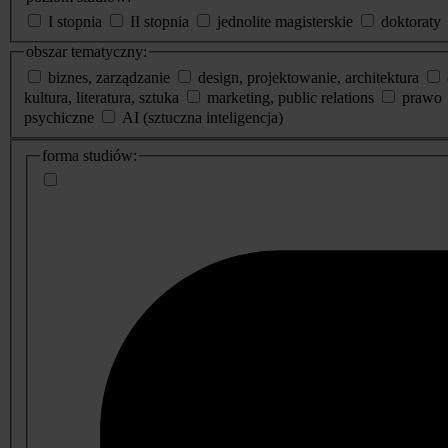
I stopnia
II stopnia
jednolite magisterskie
doktoraty
obszar tematyczny:
biznes, zarządzanie
design, projektowanie, architektura
kultura, literatura, sztuka
marketing, public relations
prawo
psychiczne
AI (sztuczna inteligencja)
dodatkowe
forma studiów:
informacje
o
studiach