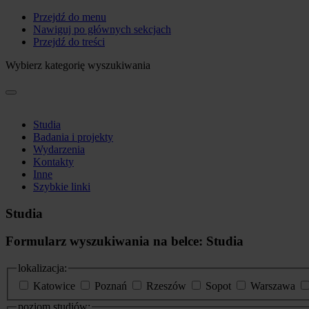
Przejdź do menu
Nawiguj po głównych sekcjach
Przejdź do treści
Wybierz kategorię wyszukiwania
Studia
Badania i projekty
Wydarzenia
Kontakty
Inne
Szybkie linki
Studia
Formularz wyszukiwania na belce: Studia
lokalizacja:
Katowice
Poznań
Rzeszów
Sopot
Warszawa
poziom studiów: