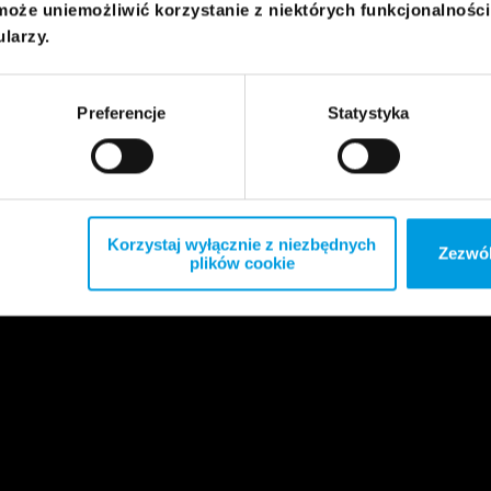
może uniemożliwić korzystanie z niektórych funkcjonalnośc
ularzy.
Preferencje
Statystyka
Korzystaj wyłącznie z niezbędnych
Zezwól
plików cookie