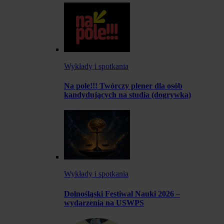
Wykłady i spotkania
Na pole!!! Twórczy plener dla osób
kandydujących na studia (dogrywka)
Wykłady i spotkania
Dolnośląski Festiwal Nauki 2026 –
wydarzenia na USWPS