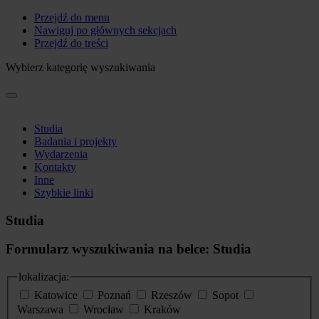
Przejdź do menu
Nawiguj po głównych sekcjach
Przejdź do treści
Wybierz kategorię wyszukiwania
Studia
Badania i projekty
Wydarzenia
Kontakty
Inne
Szybkie linki
Studia
Formularz wyszukiwania na belce: Studia
lokalizacja:
Katowice
Poznań
Rzeszów
Sopot
Warszawa
Wrocław
Kraków