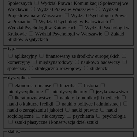
Społecznych
Wydział Prawa i Komunikacji Społecznej we
Wrocławiu
Wydział Prawa w Warszawie
Wydział
Projektowania w Warszawie
Wydział Psychologii i Prawa
w Poznaniu
Wydział Psychologii w Katowicach
Wydział Psychologii w Katowicach
Wydział Psychologii w
Krakowie
Wydział Psychologii w Warszawie
Zakład
Studiów Azjatyckich
typ:
aplikacyjny
finansowany ze środków europejskich
komercyjny
międzynarodowy
naukowo-badawczy
społeczny
strategiczno-rozwojowy
studencki
dyscyplina:
ekonomia i finanse
filozofia
historia
interdyscyplinarne
interdyscyplinarny
językoznawstwo
literaturoznawstwo
nauki o komunikacji i mediach
nauki o kulturze i religii
nauki o polityce i administracji
nauki o zarządzaniu i jakości
nauki prawne
nauki
socjologiczne
nie dotyczy
psychiatria
psychologia
sztuki plastyczne i konserwacja dzieł sztuki
status: