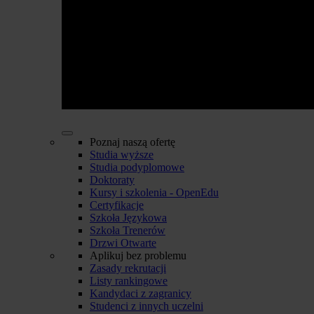
Poznaj naszą ofertę
Studia wyższe
Studia podyplomowe
Doktoraty
Kursy i szkolenia - OpenEdu
Certyfikacje
Szkoła Językowa
Szkoła Trenerów
Drzwi Otwarte
Aplikuj bez problemu
Zasady rekrutacji
Listy rankingowe
Kandydaci z zagranicy
Studenci z innych uczelni