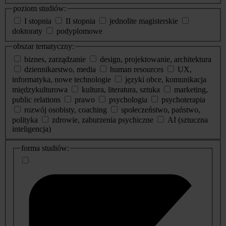
poziom studiów:
I stopnia
II stopnia
jednolite magisterskie
doktoraty
podyplomowe
obszar tematyczny:
biznes, zarządzanie
design, projektowanie, architektura
dziennikarstwo, media
human resources
UX,
informatyka, nowe technologie
języki obce, komunikacja
międzykulturowa
kultura, literatura, sztuka
marketing,
public relations
prawo
psychologia
psychoterapia
rozwój osobisty, coaching
społeczeństwo, państwo,
polityka
zdrowie, zaburzenia psychiczne
AI (sztuczna
inteligencja)
dodatkowe
forma studiów:
informacje
o
studiach