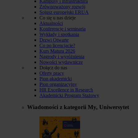
Kampusy i infrastruktura
Zrównoważony rozwój
Sojusz europejski ERUA
Co się u nas dzieje
Aktualności
Konferencje i seminaria
Wykłady i spotkania
Drzwi Otwarte
Co po licencjacie?
Kurs Matura 2026
Nagrody i wyróżnienia
Nowości wydawnicze
Dołącz do nas
Oferty pracy
Pion akademicki
Pion organizacyjny
HR Excellence in Research
Akademicki Program Stażowy
Wiadomości z kategorii
My, Uniwersytet