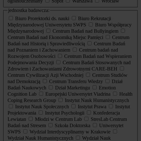
ogólnouczelniany
Sopot
Warszawa
Wrocław
jednostka badawcza:
Biuro Prorektorki ds. nauki
Biuro Rekrutacji
Międzynarodowej Uniwersytetu SWPS
Biuro Współpracy
Międzynarodowej
Centrum Badań nad Bullyingiem
Centrum Badań nad Ekonomiką Miejsc Pamięci
Centrum
Badań nad Historią i Sprawiedliwością
Centrum Badań
nad Poznaniem i Zachowaniem
Centrum badań nad
Rozwojem Osobowości
Centrum Badań nad Wspieraniem
Podejmowania Decyzji
Centrum Badań Stosowanych nad
Zdrowiem i Zachowaniami Zdrowotnymi CARE-BEH
Centrum Cywilizacji Azji Wschodniej
Centrum Studiów
nad Demokracją
Centrum Transferu Wiedzy
Dział
Badań Naukowych
Dział Marketingu
Emotion
Cognition Lab
Europejski Uniwersytet Viadrina
Health
Coping Research Group
Instytut Nauk Humanistycznych
Instytut Nauk Społecznych
Instytut Prawa
Instytut
Projektowania
Instytut Psychologii
Konfederacja
Lewiatan
Młodzi w Centrum Lab
StresLab Centrum
Badań nad Stresem
Szkoła Doktorska
Uniwersytet
SWPS
Wydział Interdyscyplinarny w Krakowie
Wydział Nauk Humanistycznych
Wydział Nauk