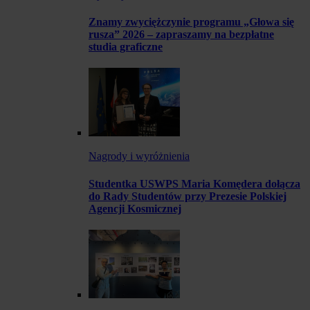
Znamy zwyciężczynie programu „Głowa się
rusza” 2026 – zapraszamy na bezpłatne
studia graficzne
Nagrody i wyróżnienia
Studentka USWPS Maria Komędera dołącza
do Rady Studentów przy Prezesie Polskiej
Agencji Kosmicznej