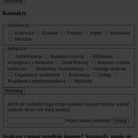
Wyszukaj
Kontakty
lokalizacja:
Katowice
Kraków
Poznań
Sopot
Warszawa
Wrocław
kategoria:
Administracja
Badania i rozwój
Biblioteka
Współpraca z biznesem
Dział Prawny
Instytuty i centra
badawcze
Marketing i komunikacja
Obsługa studenta
Organizacje studenckie
Rekrutacja
Usługi
Współpraca międzynarodowa
Wydziały
Wyszukaj
Jeżeli nie znalazłeś tego czego szukałeś zawsze możesz wpisać
szukane słowo lub frazę poniżej
Wpisz nazwę jednostki
Szukaj
Szukasz czegoś zupełnie innego? Sprawdź, może się