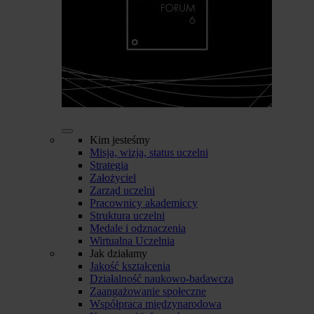
Kim jesteśmy
Misja, wizja, status uczelni
Strategia
Założyciel
Zarząd uczelni
Pracownicy akademiccy
Struktura uczelni
Medale i odznaczenia
Wirtualna Uczelnia
Jak działamy
Jakość kształcenia
Działalność naukowo-badawcza
Zaangażowanie społeczne
Współpraca międzynarodowa