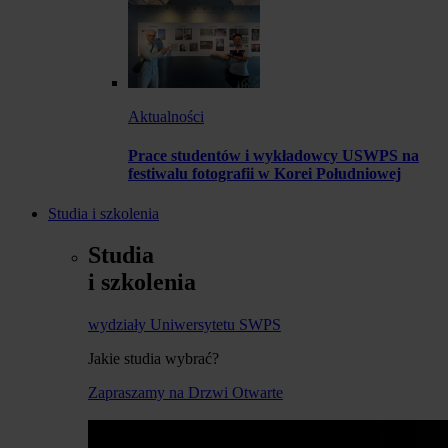
Aktualności
Prace studentów i wykładowcy USWPS na
festiwalu fotografii w Korei Południowej
Studia i szkolenia
Studia
i szkolenia
wydziały Uniwersytetu SWPS
Jakie studia wybrać?
Zapraszamy na Drzwi Otwarte