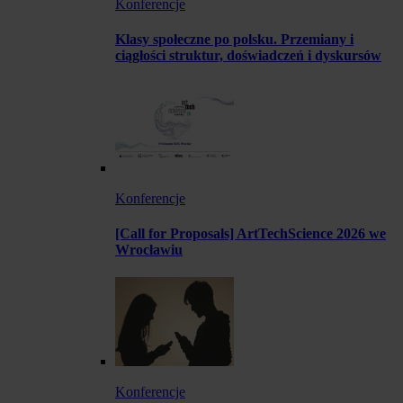
Konferencje
Klasy społeczne po polsku. Przemiany i
ciągłości struktur, doświadczeń i dyskursów
Konferencje
[Call for Proposals] ArtTechScience 2026 we
Wrocławiu
Konferencje