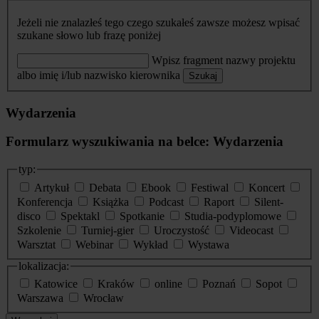
Jeżeli nie znalazłeś tego czego szukałeś zawsze możesz wpisać
szukane słowo lub frazę poniżej
Wpisz fragment nazwy projektu
albo imię i/lub nazwisko kierownika
Szukaj
Wydarzenia
Formularz wyszukiwania na belce: Wydarzenia
typ:
Artykuł
Debata
Ebook
Festiwal
Koncert
Konferencja
Książka
Podcast
Raport
Silent-
disco
Spektakl
Spotkanie
Studia-podyplomowe
Szkolenie
Turniej-gier
Uroczystość
Videocast
Warsztat
Webinar
Wykład
Wystawa
lokalizacja:
Katowice
Kraków
online
Poznań
Sopot
Warszawa
Wrocław