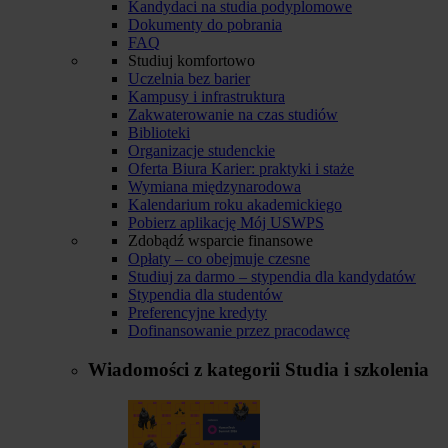
Kandydaci na studia podyplomowe
Dokumenty do pobrania
FAQ
Studiuj komfortowo
Uczelnia bez barier
Kampusy i infrastruktura
Zakwaterowanie na czas studiów
Biblioteki
Organizacje studenckie
Oferta Biura Karier: praktyki i staże
Wymiana międzynarodowa
Kalendarium roku akademickiego
Pobierz aplikację Mój USWPS
Zdobądź wsparcie finansowe
Opłaty – co obejmuje czesne
Studiuj za darmo – stypendia dla kandydatów
Stypendia dla studentów
Preferencyjne kredyty
Dofinansowanie przez pracodawcę
Wiadomości z kategorii
Studia i szkolenia