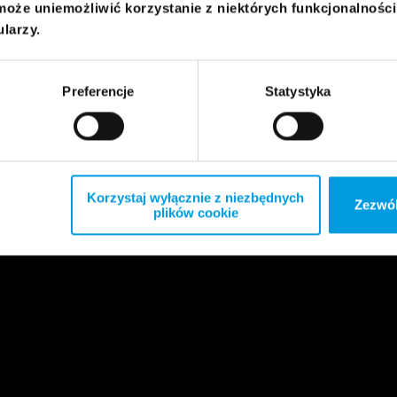
może uniemożliwić korzystanie z niektórych funkcjonalnośc
ularzy.
Preferencje
Statystyka
Korzystaj wyłącznie z niezbędnych
Zezwól
plików cookie