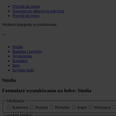
Przejdź do menu
Nawiguj po głównych sekcjach
Przejdź do treści
Wybierz kategorię wyszukiwania
Studia
Badania i projekty
Wydarzenia
Kontakty
Inne
Szybkie linki
Studia
Formularz wyszukiwania na belce: Studia
lokalizacja:
Katowice
Poznań
Rzeszów
Sopot
Warszawa
poziom studiów: