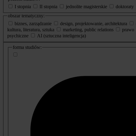
I stopnia
II stopnia
jednolite magisterskie
doktoraty
obszar tematyczny:
biznes, zarządzanie
design, projektowanie, architektura
kultura, literatura, sztuka
marketing, public relations
prawo
psychiczne
AI (sztuczna inteligencja)
dodatkowe
forma studiów:
informacje
o
studiach