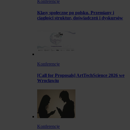
Konferencje
Klasy społeczne po polsku. Przemiany i
ciągłości struktur, doświadczeń i dyskursów
Konferencje
[Call for Proposals] ArtTechScience 2026 we
Wrocławiu
Konferencje