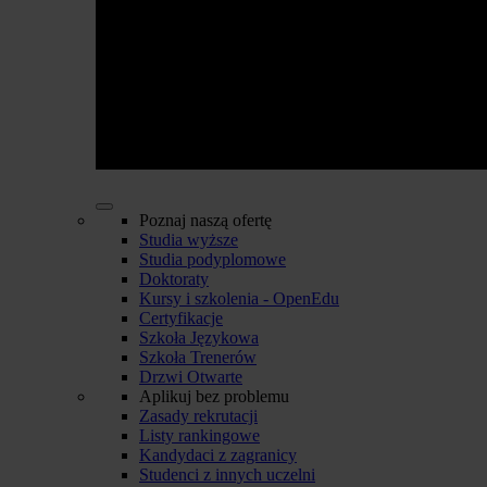
Poznaj naszą ofertę
Studia wyższe
Studia podyplomowe
Doktoraty
Kursy i szkolenia - OpenEdu
Certyfikacje
Szkoła Językowa
Szkoła Trenerów
Drzwi Otwarte
Aplikuj bez problemu
Zasady rekrutacji
Listy rankingowe
Kandydaci z zagranicy
Studenci z innych uczelni