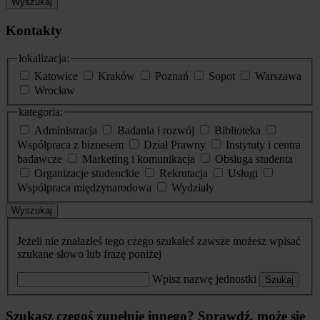
Wyszukaj
Kontakty
lokalizacja:
Katowice
Kraków
Poznań
Sopot
Warszawa
Wrocław
kategoria:
Administracja
Badania i rozwój
Biblioteka
Współpraca z biznesem
Dział Prawny
Instytuty i centra
badawcze
Marketing i komunikacja
Obsługa studenta
Organizacje studenckie
Rekrutacja
Usługi
Współpraca międzynarodowa
Wydziały
Wyszukaj
Jeżeli nie znalazłeś tego czego szukałeś zawsze możesz wpisać
szukane słowo lub frazę poniżej
Wpisz nazwę jednostki
Szukaj
Szukasz czegoś zupełnie innego? Sprawdź, może się