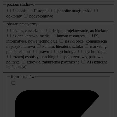
poziom studiów:
I stopnia
II stopnia
jednolite magisterskie
doktoraty
podyplomowe
obszar tematyczny:
biznes, zarządzanie
design, projektowanie, architektura
dziennikarstwo, media
human resources
UX,
informatyka, nowe technologie
języki obce, komunikacja
międzykulturowa
kultura, literatura, sztuka
marketing,
public relations
prawo
psychologia
psychoterapia
rozwój osobisty, coaching
społeczeństwo, państwo,
polityka
zdrowie, zaburzenia psychiczne
AI (sztuczna
inteligencja)
dodatkowe
forma studiów:
informacje
o
studiach