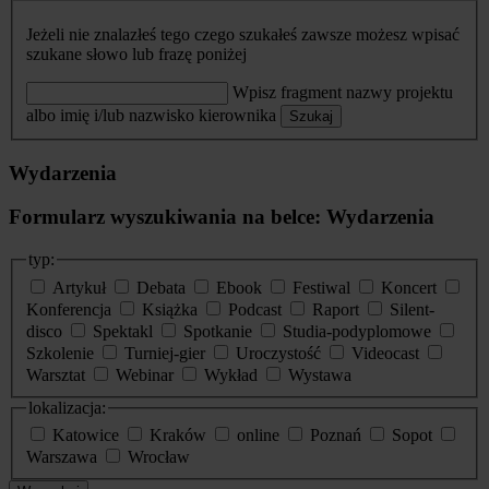
Jeżeli nie znalazłeś tego czego szukałeś zawsze możesz wpisać
szukane słowo lub frazę poniżej
Wpisz fragment nazwy projektu
albo imię i/lub nazwisko kierownika
Szukaj
Wydarzenia
Formularz wyszukiwania na belce: Wydarzenia
typ:
Artykuł
Debata
Ebook
Festiwal
Koncert
Konferencja
Książka
Podcast
Raport
Silent-
disco
Spektakl
Spotkanie
Studia-podyplomowe
Szkolenie
Turniej-gier
Uroczystość
Videocast
Warsztat
Webinar
Wykład
Wystawa
lokalizacja:
Katowice
Kraków
online
Poznań
Sopot
Warszawa
Wrocław