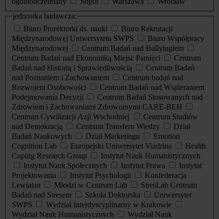
ogólnouczelniany
Sopot
Warszawa
Wrocław
jednostka badawcza:
Biuro Prorektorki ds. nauki
Biuro Rekrutacji
Międzynarodowej Uniwersytetu SWPS
Biuro Współpracy
Międzynarodowej
Centrum Badań nad Bullyingiem
Centrum Badań nad Ekonomiką Miejsc Pamięci
Centrum
Badań nad Historią i Sprawiedliwością
Centrum Badań
nad Poznaniem i Zachowaniem
Centrum badań nad
Rozwojem Osobowości
Centrum Badań nad Wspieraniem
Podejmowania Decyzji
Centrum Badań Stosowanych nad
Zdrowiem i Zachowaniami Zdrowotnymi CARE-BEH
Centrum Cywilizacji Azji Wschodniej
Centrum Studiów
nad Demokracją
Centrum Transferu Wiedzy
Dział
Badań Naukowych
Dział Marketingu
Emotion
Cognition Lab
Europejski Uniwersytet Viadrina
Health
Coping Research Group
Instytut Nauk Humanistycznych
Instytut Nauk Społecznych
Instytut Prawa
Instytut
Projektowania
Instytut Psychologii
Konfederacja
Lewiatan
Młodzi w Centrum Lab
StresLab Centrum
Badań nad Stresem
Szkoła Doktorska
Uniwersytet
SWPS
Wydział Interdyscyplinarny w Krakowie
Wydział Nauk Humanistycznych
Wydział Nauk