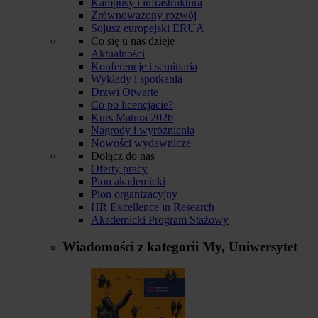
Kampusy i infrastruktura
Zrównoważony rozwój
Sojusz europejski ERUA
Co się u nas dzieje
Aktualności
Konferencje i seminaria
Wykłady i spotkania
Drzwi Otwarte
Co po licencjacie?
Kurs Matura 2026
Nagrody i wyróżnienia
Nowości wydawnicze
Dołącz do nas
Oferty pracy
Pion akademicki
Pion organizacyjny
HR Excellence in Research
Akademicki Program Stażowy
Wiadomości z kategorii
My, Uniwersytet