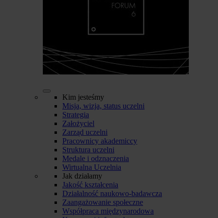
Kim jesteśmy
Misja, wizja, status uczelni
Strategia
Założyciel
Zarząd uczelni
Pracownicy akademiccy
Struktura uczelni
Medale i odznaczenia
Wirtualna Uczelnia
Jak działamy
Jakość kształcenia
Działalność naukowo-badawcza
Zaangażowanie społeczne
Współpraca międzynarodowa