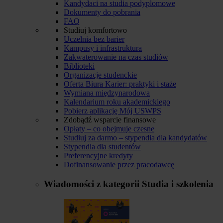
Kandydaci na studia podyplomowe
Dokumenty do pobrania
FAQ
Studiuj komfortowo
Uczelnia bez barier
Kampusy i infrastruktura
Zakwaterowanie na czas studiów
Biblioteki
Organizacje studenckie
Oferta Biura Karier: praktyki i staże
Wymiana międzynarodowa
Kalendarium roku akademickiego
Pobierz aplikację Mój USWPS
Zdobądź wsparcie finansowe
Opłaty – co obejmuje czesne
Studiuj za darmo – stypendia dla kandydatów
Stypendia dla studentów
Preferencyjne kredyty
Dofinansowanie przez pracodawcę
Wiadomości z kategorii
Studia i szkolenia