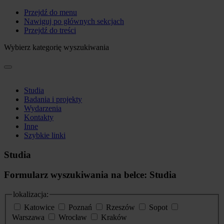
Przejdź do menu
Nawiguj po głównych sekcjach
Przejdź do treści
Wybierz kategorię wyszukiwania
Studia
Badania i projekty
Wydarzenia
Kontakty
Inne
Szybkie linki
Studia
Formularz wyszukiwania na belce: Studia
lokalizacja:
Katowice
Poznań
Rzeszów
Sopot
Warszawa
Wrocław
Kraków