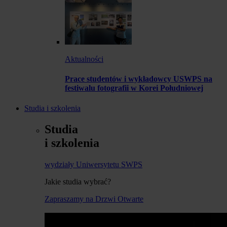
Aktualności
Prace studentów i wykładowcy USWPS na
festiwalu fotografii w Korei Południowej
Studia i szkolenia
Studia
i szkolenia
wydziały Uniwersytetu SWPS
Jakie studia wybrać?
Zapraszamy na Drzwi Otwarte