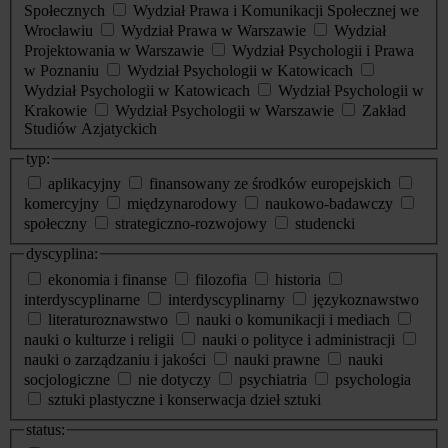
Społecznych
Wydział Prawa i Komunikacji Społecznej we
Wrocławiu
Wydział Prawa w Warszawie
Wydział
Projektowania w Warszawie
Wydział Psychologii i Prawa
w Poznaniu
Wydział Psychologii w Katowicach
Wydział Psychologii w Katowicach
Wydział Psychologii w
Krakowie
Wydział Psychologii w Warszawie
Zakład
Studiów Azjatyckich
typ:
aplikacyjny
finansowany ze środków europejskich
komercyjny
międzynarodowy
naukowo-badawczy
społeczny
strategiczno-rozwojowy
studencki
dyscyplina:
ekonomia i finanse
filozofia
historia
interdyscyplinarne
interdyscyplinarny
językoznawstwo
literaturoznawstwo
nauki o komunikacji i mediach
nauki o kulturze i religii
nauki o polityce i administracji
nauki o zarządzaniu i jakości
nauki prawne
nauki
socjologiczne
nie dotyczy
psychiatria
psychologia
sztuki plastyczne i konserwacja dzieł sztuki
status: