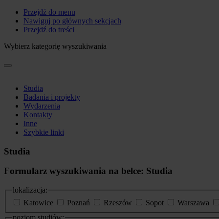
Przejdź do menu
Nawiguj po głównych sekcjach
Przejdź do treści
Wybierz kategorię wyszukiwania
Studia
Badania i projekty
Wydarzenia
Kontakty
Inne
Szybkie linki
Studia
Formularz wyszukiwania na belce: Studia
lokalizacja:
Katowice
Poznań
Rzeszów
Sopot
Warszawa
poziom studiów: