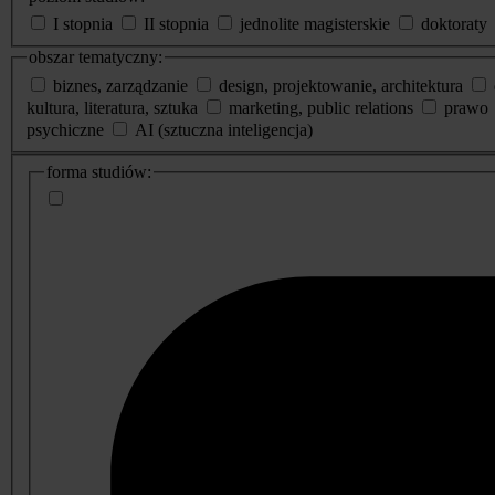
I stopnia
II stopnia
jednolite magisterskie
doktoraty
obszar tematyczny:
biznes, zarządzanie
design, projektowanie, architektura
kultura, literatura, sztuka
marketing, public relations
prawo
psychiczne
AI (sztuczna inteligencja)
dodatkowe
forma studiów:
informacje
o
studiach