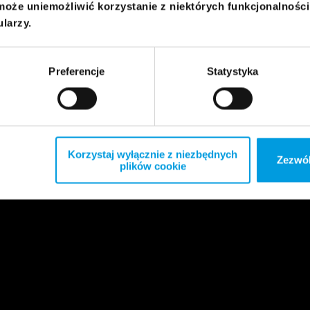
może uniemożliwić korzystanie z niektórych funkcjonalnośc
ularzy.
Preferencje
Statystyka
Korzystaj wyłącznie z niezbędnych
Zezwól
plików cookie