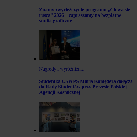
Znamy zwyciężczynie programu „Głowa się
rusza” 2026 – zapraszamy na bezpłatne
studia graficzne
Nagrody i wyróżnienia
Studentka USWPS Maria Komędera dołącza
do Rady Studentów przy Prezesie Polskiej
Agencji Kosmicznej