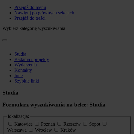
Przejdź do menu
Nawiguj po głównych sekcjach
Przejdź do treści
Wybierz kategorię wyszukiwania
Studia
Badania i projekty
Wydarzenia
Kontakty
Inne
Szybkie linki
Studia
Formularz wyszukiwania na belce: Studia
lokalizacja:
Katowice
Poznań
Rzeszów
Sopot
Warszawa
Wrocław
Kraków