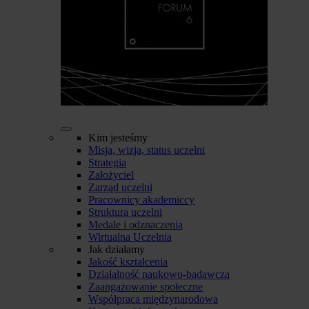
Kim jesteśmy
Misja, wizja, status uczelni
Strategia
Założyciel
Zarząd uczelni
Pracownicy akademiccy
Struktura uczelni
Medale i odznaczenia
Wirtualna Uczelnia
Jak działamy
Jakość kształcenia
Działalność naukowo-badawcza
Zaangażowanie społeczne
Współpraca międzynarodowa