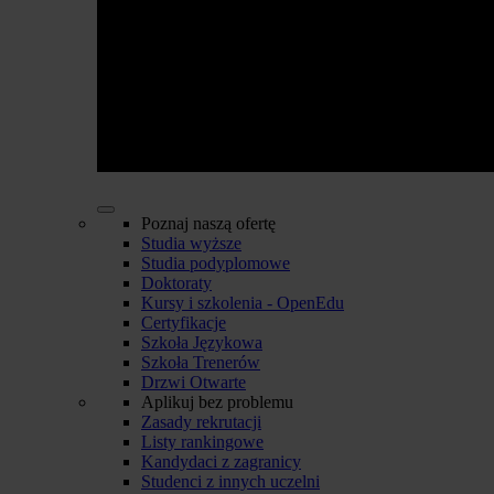
Poznaj naszą ofertę
Studia wyższe
Studia podyplomowe
Doktoraty
Kursy i szkolenia - OpenEdu
Certyfikacje
Szkoła Językowa
Szkoła Trenerów
Drzwi Otwarte
Aplikuj bez problemu
Zasady rekrutacji
Listy rankingowe
Kandydaci z zagranicy
Studenci z innych uczelni