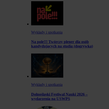
Wykłady i spotkania
Na pole!!! Twórczy plener dla osób
kandydujących na studia (dogrywka)
Wykłady i spotkania
Dolnośląski Festiwal Nauki 2026 –
wydarzenia na USWPS