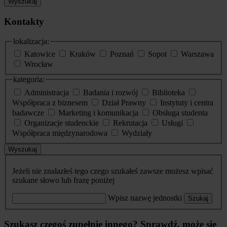
Wyszukaj
Kontakty
lokalizacja:
Katowice
Kraków
Poznań
Sopot
Warszawa
Wrocław
kategoria:
Administracja
Badania i rozwój
Biblioteka
Współpraca z biznesem
Dział Prawny
Instytuty i centra
badawcze
Marketing i komunikacja
Obsługa studenta
Organizacje studenckie
Rekrutacja
Usługi
Współpraca międzynarodowa
Wydziały
Wyszukaj
Jeżeli nie znalazłeś tego czego szukałeś zawsze możesz wpisać
szukane słowo lub frazę poniżej
Wpisz nazwę jednostki
Szukaj
Szukasz czegoś zupełnie innego? Sprawdź, może się