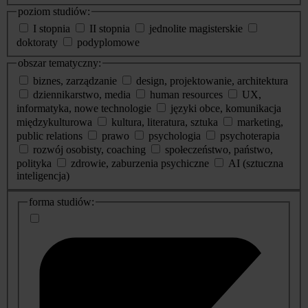
poziom studiów:
I stopnia
II stopnia
jednolite magisterskie
doktoraty
podyplomowe
obszar tematyczny:
biznes, zarządzanie
design, projektowanie, architektura
dziennikarstwo, media
human resources
UX,
informatyka, nowe technologie
języki obce, komunikacja
międzykulturowa
kultura, literatura, sztuka
marketing,
public relations
prawo
psychologia
psychoterapia
rozwój osobisty, coaching
społeczeństwo, państwo,
polityka
zdrowie, zaburzenia psychiczne
AI (sztuczna
inteligencja)
dodatkowe
forma studiów:
informacje
o
studiach