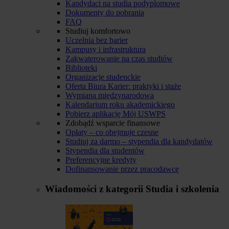
Kandydaci na studia podyplomowe
Dokumenty do pobrania
FAQ
Studiuj komfortowo
Uczelnia bez barier
Kampusy i infrastruktura
Zakwaterowanie na czas studiów
Biblioteki
Organizacje studenckie
Oferta Biura Karier: praktyki i staże
Wymiana międzynarodowa
Kalendarium roku akademickiego
Pobierz aplikację Mój USWPS
Zdobądź wsparcie finansowe
Opłaty – co obejmuje czesne
Studiuj za darmo – stypendia dla kandydatów
Stypendia dla studentów
Preferencyjne kredyty
Dofinansowanie przez pracodawcę
Wiadomości z kategorii
Studia i szkolenia