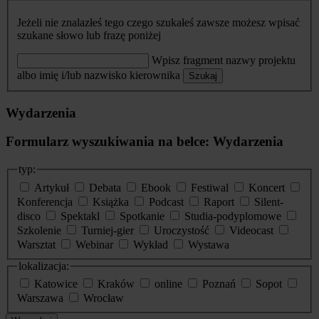
Jeżeli nie znalazłeś tego czego szukałeś zawsze możesz wpisać
szukane słowo lub frazę poniżej
Wpisz fragment nazwy projektu
albo imię i/lub nazwisko kierownika
Szukaj
Wydarzenia
Formularz wyszukiwania na belce: Wydarzenia
typ:
Artykuł
Debata
Ebook
Festiwal
Koncert
Konferencja
Książka
Podcast
Raport
Silent-
disco
Spektakl
Spotkanie
Studia-podyplomowe
Szkolenie
Turniej-gier
Uroczystość
Videocast
Warsztat
Webinar
Wykład
Wystawa
lokalizacja:
Katowice
Kraków
online
Poznań
Sopot
Warszawa
Wrocław