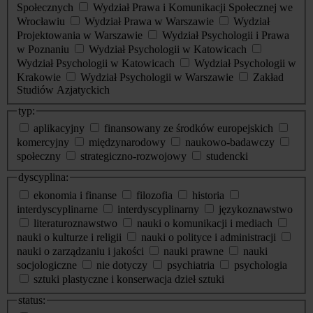
Społecznych
Wydział Prawa i Komunikacji Społecznej we
Wrocławiu
Wydział Prawa w Warszawie
Wydział
Projektowania w Warszawie
Wydział Psychologii i Prawa
w Poznaniu
Wydział Psychologii w Katowicach
Wydział Psychologii w Katowicach
Wydział Psychologii w
Krakowie
Wydział Psychologii w Warszawie
Zakład
Studiów Azjatyckich
typ:
aplikacyjny
finansowany ze środków europejskich
komercyjny
międzynarodowy
naukowo-badawczy
społeczny
strategiczno-rozwojowy
studencki
dyscyplina:
ekonomia i finanse
filozofia
historia
interdyscyplinarne
interdyscyplinarny
językoznawstwo
literaturoznawstwo
nauki o komunikacji i mediach
nauki o kulturze i religii
nauki o polityce i administracji
nauki o zarządzaniu i jakości
nauki prawne
nauki
socjologiczne
nie dotyczy
psychiatria
psychologia
sztuki plastyczne i konserwacja dzieł sztuki
status: