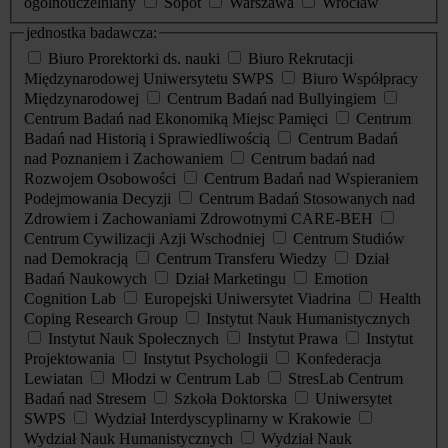
ogólnouczelniany
Sopot
Warszawa
Wrocław
jednostka badawcza:
Biuro Prorektorki ds. nauki
Biuro Rekrutacji
Międzynarodowej Uniwersytetu SWPS
Biuro Współpracy
Międzynarodowej
Centrum Badań nad Bullyingiem
Centrum Badań nad Ekonomiką Miejsc Pamięci
Centrum
Badań nad Historią i Sprawiedliwością
Centrum Badań
nad Poznaniem i Zachowaniem
Centrum badań nad
Rozwojem Osobowości
Centrum Badań nad Wspieraniem
Podejmowania Decyzji
Centrum Badań Stosowanych nad
Zdrowiem i Zachowaniami Zdrowotnymi CARE-BEH
Centrum Cywilizacji Azji Wschodniej
Centrum Studiów
nad Demokracją
Centrum Transferu Wiedzy
Dział
Badań Naukowych
Dział Marketingu
Emotion
Cognition Lab
Europejski Uniwersytet Viadrina
Health
Coping Research Group
Instytut Nauk Humanistycznych
Instytut Nauk Społecznych
Instytut Prawa
Instytut
Projektowania
Instytut Psychologii
Konfederacja
Lewiatan
Młodzi w Centrum Lab
StresLab Centrum
Badań nad Stresem
Szkoła Doktorska
Uniwersytet
SWPS
Wydział Interdyscyplinarny w Krakowie
Wydział Nauk Humanistycznych
Wydział Nauk