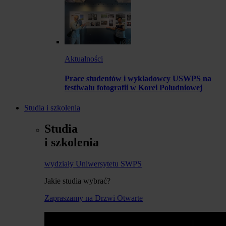
Aktualności
Prace studentów i wykładowcy USWPS na
festiwalu fotografii w Korei Południowej
Studia i szkolenia
Studia
i szkolenia
wydziały Uniwersytetu SWPS
Jakie studia wybrać?
Zapraszamy na Drzwi Otwarte