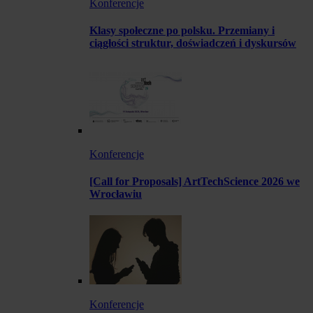
Konferencje
Klasy społeczne po polsku. Przemiany i
ciągłości struktur, doświadczeń i dyskursów
Konferencje
[Call for Proposals] ArtTechScience 2026 we
Wrocławiu
Konferencje