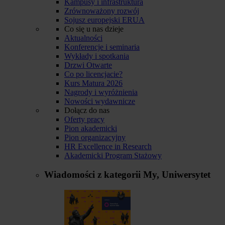
Kampusy i infrastruktura
Zrównoważony rozwój
Sojusz europejski ERUA
Co się u nas dzieje
Aktualności
Konferencje i seminaria
Wykłady i spotkania
Drzwi Otwarte
Co po licencjacie?
Kurs Matura 2026
Nagrody i wyróżnienia
Nowości wydawnicze
Dołącz do nas
Oferty pracy
Pion akademicki
Pion organizacyjny
HR Excellence in Research
Akademicki Program Stażowy
Wiadomości z kategorii
My, Uniwersytet