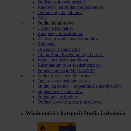
Studenci z innych uczelni
Kandydaci na studia podyplomowe
Dokumenty do pobrania
FAQ
Studiuj komfortowo
Uczelnia bez barier
Kampusy i infrastruktura
Zakwaterowanie na czas studiów
Biblioteki
Organizacje studenckie
Oferta Biura Karier: praktyki i staże
Wymiana międzynarodowa
Kalendarium roku akademickiego
Pobierz aplikację Mój USWPS
Zdobądź wsparcie finansowe
Opłaty – co obejmuje czesne
Studiuj za darmo – stypendia dla kandydatów
Stypendia dla studentów
Preferencyjne kredyty
Dofinansowanie przez pracodawcę
Wiadomości z kategorii
Studia i szkolenia