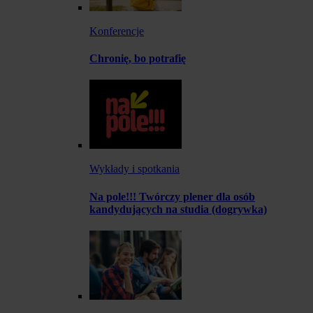
Konferencje
Chronię, bo potrafię
Wykłady i spotkania
Na pole!!! Twórczy plener dla osób
kandydujących na studia (dogrywka)