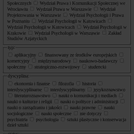
Społecznych
Wydział Prawa i Komunikacji Społecznej we
Wrocławiu
Wydział Prawa w Warszawie
Wydział
Projektowania w Warszawie
Wydział Psychologii i Prawa
w Poznaniu
Wydział Psychologii w Katowicach
Wydział Psychologii w Katowicach
Wydział Psychologii w
Krakowie
Wydział Psychologii w Warszawie
Zakład
Studiów Azjatyckich
typ:
aplikacyjny
finansowany ze środków europejskich
komercyjny
międzynarodowy
naukowo-badawczy
społeczny
strategiczno-rozwojowy
studencki
dyscyplina:
ekonomia i finanse
filozofia
historia
interdyscyplinarne
interdyscyplinarny
językoznawstwo
literaturoznawstwo
nauki o komunikacji i mediach
nauki o kulturze i religii
nauki o polityce i administracji
nauki o zarządzaniu i jakości
nauki prawne
nauki
socjologiczne
nauki społeczne
nie dotyczy
psychiatria
psychologia
sztuki plastyczne i konserwacja
dzieł sztuki
status: