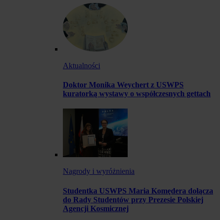
Aktualności
Doktor Monika Weychert z USWPS
kuratorką wystawy o współczesnych gettach
Nagrody i wyróżnienia
Studentka USWPS Maria Komędera dołącza
do Rady Studentów przy Prezesie Polskiej
Agencji Kosmicznej