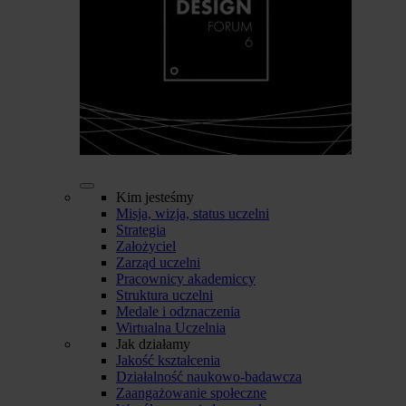
Kim jesteśmy
Misja, wizja, status uczelni
Strategia
Założyciel
Zarząd uczelni
Pracownicy akademiccy
Struktura uczelni
Medale i odznaczenia
Wirtualna Uczelnia
Jak działamy
Jakość kształcenia
Działalność naukowo-badawcza
Zaangażowanie społeczne