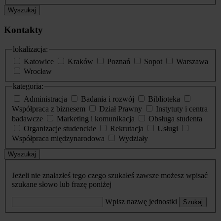
Wyszukaj
Kontakty
lokalizacja:
Katowice
Kraków
Poznań
Sopot
Warszawa
Wrocław
kategoria:
Administracja
Badania i rozwój
Biblioteka
Współpraca z biznesem
Dział Prawny
Instytuty i centra
badawcze
Marketing i komunikacja
Obsługa studenta
Organizacje studenckie
Rekrutacja
Usługi
Współpraca międzynarodowa
Wydziały
Wyszukaj
Jeżeli nie znalazłeś tego czego szukałeś zawsze możesz wpisać
szukane słowo lub frazę poniżej
Wpisz nazwę jednostki
Szukaj