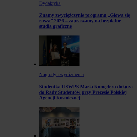
Dydaktyka
Znamy zwyciężczynie programu „Głowa się
rusza” 2026 – zapraszamy na bezpłatne
studia graficzne
Nagrody i wyróżnienia
Studentka USWPS Maria Komędera dołącza
do Rady Studentów przy Prezesie Polskiej
Agencji Kosmicznej