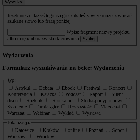
Wyszukaj
Jeżeli nie znalazłeś tego czego szukałeś zawsze możesz wpisać
szukane słowo lub frazę poniżej
Wpisz fragment nazwy projektu
albo imię i/lub nazwisko kierownika
Szukaj
Wydarzenia
Formularz wyszukiwania na belce: Wydarzenia
typ:
Artykuł
Debata
Ebook
Festiwal
Koncert
Konferencja
Książka
Podcast
Raport
Silent-
disco
Spektakl
Spotkanie
Studia-podyplomowe
Szkolenie
Turniej-gier
Uroczystość
Videocast
Warsztat
Webinar
Wykład
Wystawa
lokalizacja:
Katowice
Kraków
online
Poznań
Sopot
Warszawa
Wrocław