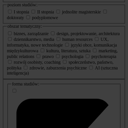
poziom studiów:
I stopnia
II stopnia
jednolite magisterskie
doktoraty
podyplomowe
obszar tematyczny:
biznes, zarządzanie
design, projektowanie, architektura
dziennikarstwo, media
human resources
UX,
informatyka, nowe technologie
języki obce, komunikacja
międzykulturowa
kultura, literatura, sztuka
marketing,
public relations
prawo
psychologia
psychoterapia
rozwój osobisty, coaching
społeczeństwo, państwo,
polityka
zdrowie, zaburzenia psychiczne
AI (sztuczna
inteligencja)
dodatkowe
forma studiów:
informacje
o
studiach