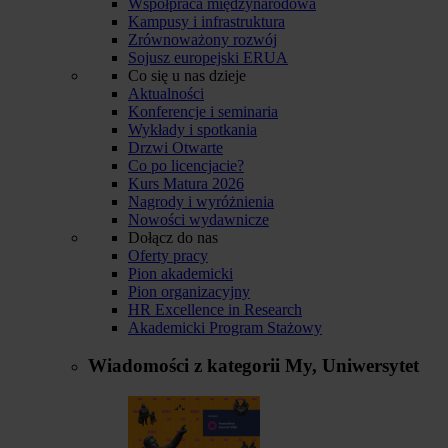
Współpraca międzynarodowa
Kampusy i infrastruktura
Zrównoważony rozwój
Sojusz europejski ERUA
Co się u nas dzieje
Aktualności
Konferencje i seminaria
Wykłady i spotkania
Drzwi Otwarte
Co po licencjacie?
Kurs Matura 2026
Nagrody i wyróżnienia
Nowości wydawnicze
Dołącz do nas
Oferty pracy
Pion akademicki
Pion organizacyjny
HR Excellence in Research
Akademicki Program Stażowy
Wiadomości z kategorii
My, Uniwersytet