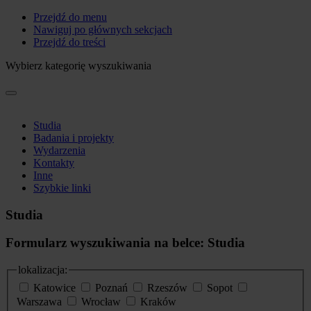
Przejdź do menu
Nawiguj po głównych sekcjach
Przejdź do treści
Wybierz kategorię wyszukiwania
Studia
Badania i projekty
Wydarzenia
Kontakty
Inne
Szybkie linki
Studia
Formularz wyszukiwania na belce: Studia
lokalizacja:
Katowice
Poznań
Rzeszów
Sopot
Warszawa
Wrocław
Kraków