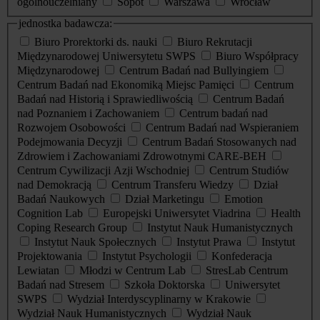
ogólnouczelniany
Sopot
Warszawa
Wrocław
jednostka badawcza:
Biuro Prorektorki ds. nauki
Biuro Rekrutacji
Międzynarodowej Uniwersytetu SWPS
Biuro Współpracy
Międzynarodowej
Centrum Badań nad Bullyingiem
Centrum Badań nad Ekonomiką Miejsc Pamięci
Centrum
Badań nad Historią i Sprawiedliwością
Centrum Badań
nad Poznaniem i Zachowaniem
Centrum badań nad
Rozwojem Osobowości
Centrum Badań nad Wspieraniem
Podejmowania Decyzji
Centrum Badań Stosowanych nad
Zdrowiem i Zachowaniami Zdrowotnymi CARE-BEH
Centrum Cywilizacji Azji Wschodniej
Centrum Studiów
nad Demokracją
Centrum Transferu Wiedzy
Dział
Badań Naukowych
Dział Marketingu
Emotion
Cognition Lab
Europejski Uniwersytet Viadrina
Health
Coping Research Group
Instytut Nauk Humanistycznych
Instytut Nauk Społecznych
Instytut Prawa
Instytut
Projektowania
Instytut Psychologii
Konfederacja
Lewiatan
Młodzi w Centrum Lab
StresLab Centrum
Badań nad Stresem
Szkoła Doktorska
Uniwersytet
SWPS
Wydział Interdyscyplinarny w Krakowie
Wydział Nauk Humanistycznych
Wydział Nauk