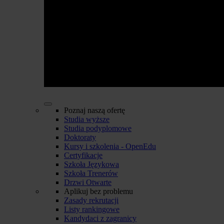
Poznaj naszą ofertę
Studia wyższe
Studia podyplomowe
Doktoraty
Kursy i szkolenia - OpenEdu
Certyfikacje
Szkoła Językowa
Szkoła Trenerów
Drzwi Otwarte
Aplikuj bez problemu
Zasady rekrutacji
Listy rankingowe
Kandydaci z zagranicy