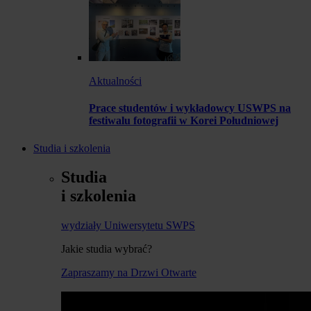
Aktualności
Prace studentów i wykładowcy USWPS na
festiwalu fotografii w Korei Południowej
Studia i szkolenia
Studia
i szkolenia
wydziały Uniwersytetu SWPS
Jakie studia wybrać?
Zapraszamy na Drzwi Otwarte