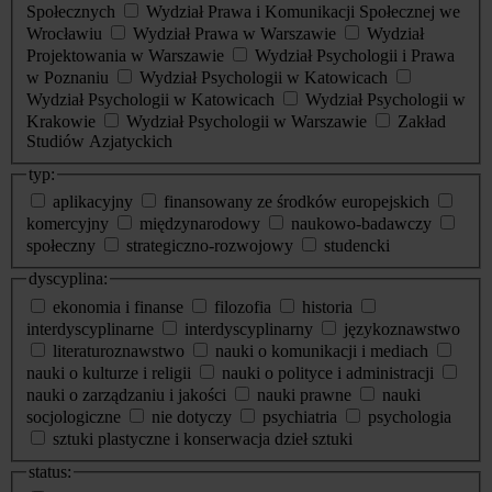
Społecznych
Wydział Prawa i Komunikacji Społecznej we
Wrocławiu
Wydział Prawa w Warszawie
Wydział
Projektowania w Warszawie
Wydział Psychologii i Prawa
w Poznaniu
Wydział Psychologii w Katowicach
Wydział Psychologii w Katowicach
Wydział Psychologii w
Krakowie
Wydział Psychologii w Warszawie
Zakład
Studiów Azjatyckich
typ:
aplikacyjny
finansowany ze środków europejskich
komercyjny
międzynarodowy
naukowo-badawczy
społeczny
strategiczno-rozwojowy
studencki
dyscyplina:
ekonomia i finanse
filozofia
historia
interdyscyplinarne
interdyscyplinarny
językoznawstwo
literaturoznawstwo
nauki o komunikacji i mediach
nauki o kulturze i religii
nauki o polityce i administracji
nauki o zarządzaniu i jakości
nauki prawne
nauki
socjologiczne
nie dotyczy
psychiatria
psychologia
sztuki plastyczne i konserwacja dzieł sztuki
status: