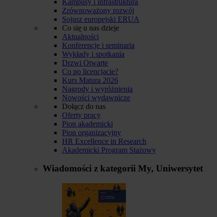
Kampusy i infrastruktura
Zrównoważony rozwój
Sojusz europejski ERUA
Co się u nas dzieje
Aktualności
Konferencje i seminaria
Wykłady i spotkania
Drzwi Otwarte
Co po licencjacie?
Kurs Matura 2026
Nagrody i wyróżnienia
Nowości wydawnicze
Dołącz do nas
Oferty pracy
Pion akademicki
Pion organizacyjny
HR Excellence in Research
Akademicki Program Stażowy
Wiadomości z kategorii
My, Uniwersytet