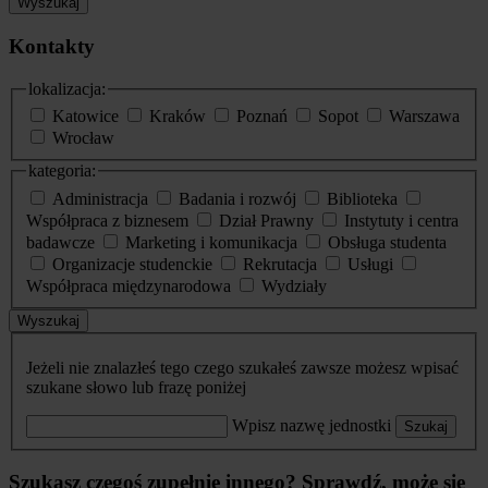
Wyszukaj
Kontakty
lokalizacja:
Katowice
Kraków
Poznań
Sopot
Warszawa
Wrocław
kategoria:
Administracja
Badania i rozwój
Biblioteka
Współpraca z biznesem
Dział Prawny
Instytuty i centra
badawcze
Marketing i komunikacja
Obsługa studenta
Organizacje studenckie
Rekrutacja
Usługi
Współpraca międzynarodowa
Wydziały
Wyszukaj
Jeżeli nie znalazłeś tego czego szukałeś zawsze możesz wpisać
szukane słowo lub frazę poniżej
Wpisz nazwę jednostki
Szukaj
Szukasz czegoś zupełnie innego? Sprawdź, może się