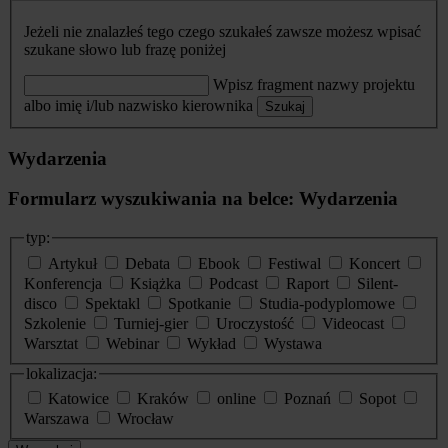
Jeżeli nie znalazłeś tego czego szukałeś zawsze możesz wpisać
szukane słowo lub frazę poniżej
Wpisz fragment nazwy projektu
albo imię i/lub nazwisko kierownika
Szukaj
Wydarzenia
Formularz wyszukiwania na belce: Wydarzenia
typ:
Artykuł
Debata
Ebook
Festiwal
Koncert
Konferencja
Książka
Podcast
Raport
Silent-
disco
Spektakl
Spotkanie
Studia-podyplomowe
Szkolenie
Turniej-gier
Uroczystość
Videocast
Warsztat
Webinar
Wykład
Wystawa
lokalizacja:
Katowice
Kraków
online
Poznań
Sopot
Warszawa
Wrocław