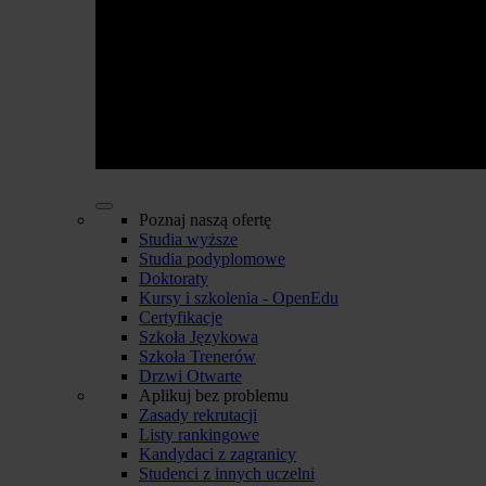
Poznaj naszą ofertę
Studia wyższe
Studia podyplomowe
Doktoraty
Kursy i szkolenia - OpenEdu
Certyfikacje
Szkoła Językowa
Szkoła Trenerów
Drzwi Otwarte
Aplikuj bez problemu
Zasady rekrutacji
Listy rankingowe
Kandydaci z zagranicy
Studenci z innych uczelni