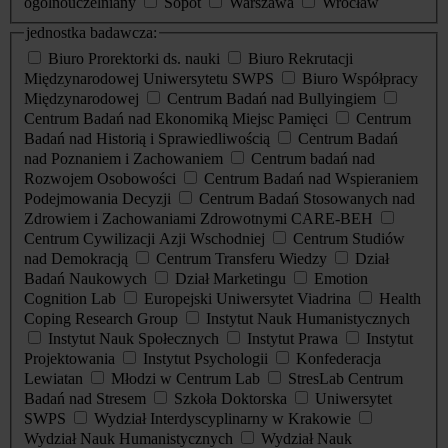
ogólnouczelniany
Sopot
Warszawa
Wrocław
jednostka badawcza:
Biuro Prorektorki ds. nauki
Biuro Rekrutacji
Międzynarodowej Uniwersytetu SWPS
Biuro Współpracy
Międzynarodowej
Centrum Badań nad Bullyingiem
Centrum Badań nad Ekonomiką Miejsc Pamięci
Centrum
Badań nad Historią i Sprawiedliwością
Centrum Badań
nad Poznaniem i Zachowaniem
Centrum badań nad
Rozwojem Osobowości
Centrum Badań nad Wspieraniem
Podejmowania Decyzji
Centrum Badań Stosowanych nad
Zdrowiem i Zachowaniami Zdrowotnymi CARE-BEH
Centrum Cywilizacji Azji Wschodniej
Centrum Studiów
nad Demokracją
Centrum Transferu Wiedzy
Dział
Badań Naukowych
Dział Marketingu
Emotion
Cognition Lab
Europejski Uniwersytet Viadrina
Health
Coping Research Group
Instytut Nauk Humanistycznych
Instytut Nauk Społecznych
Instytut Prawa
Instytut
Projektowania
Instytut Psychologii
Konfederacja
Lewiatan
Młodzi w Centrum Lab
StresLab Centrum
Badań nad Stresem
Szkoła Doktorska
Uniwersytet
SWPS
Wydział Interdyscyplinarny w Krakowie
Wydział Nauk Humanistycznych
Wydział Nauk