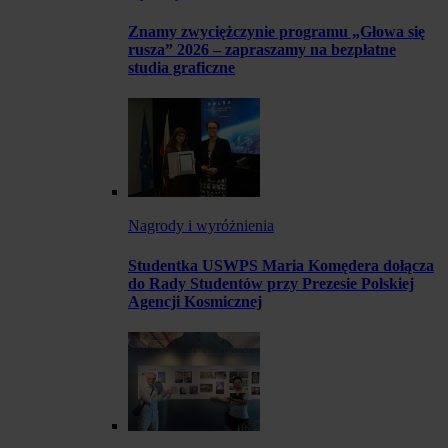
Znamy zwyciężczynie programu „Głowa się
rusza” 2026 – zapraszamy na bezpłatne
studia graficzne
Nagrody i wyróżnienia
Studentka USWPS Maria Komędera dołącza
do Rady Studentów przy Prezesie Polskiej
Agencji Kosmicznej