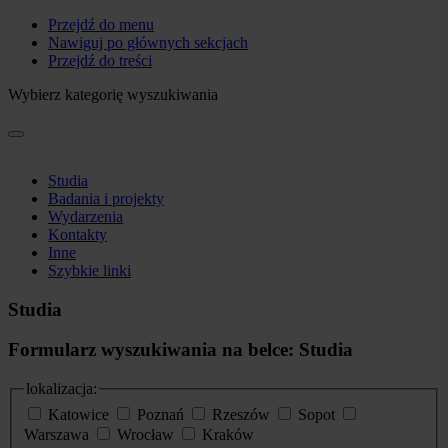
Przejdź do menu
Nawiguj po głównych sekcjach
Przejdź do treści
Wybierz kategorię wyszukiwania
Studia
Badania i projekty
Wydarzenia
Kontakty
Inne
Szybkie linki
Studia
Formularz wyszukiwania na belce: Studia
lokalizacja:
Katowice
Poznań
Rzeszów
Sopot
Warszawa
Wrocław
Kraków