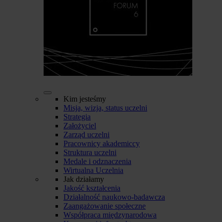
Kim jesteśmy
Misja, wizja, status uczelni
Strategia
Założyciel
Zarząd uczelni
Pracownicy akademiccy
Struktura uczelni
Medale i odznaczenia
Wirtualna Uczelnia
Jak działamy
Jakość kształcenia
Działalność naukowo-badawcza
Zaangażowanie społeczne
Współpraca międzynarodowa