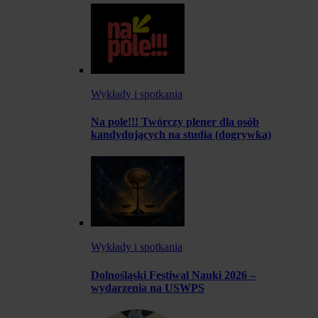
Wykłady i spotkania
Na pole!!! Twórczy plener dla osób
kandydujących na studia (dogrywka)
Wykłady i spotkania
Dolnośląski Festiwal Nauki 2026 –
wydarzenia na USWPS