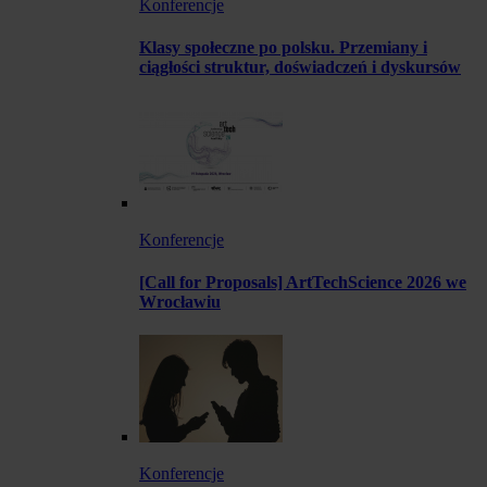
Konferencje
Klasy społeczne po polsku. Przemiany i
ciągłości struktur, doświadczeń i dyskursów
Konferencje
[Call for Proposals] ArtTechScience 2026 we
Wrocławiu
Konferencje