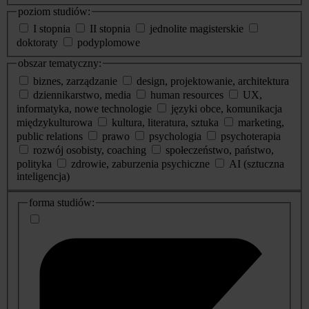
poziom studiów:
I stopnia
II stopnia
jednolite magisterskie
doktoraty
podyplomowe
obszar tematyczny:
biznes, zarządzanie
design, projektowanie, architektura
dziennikarstwo, media
human resources
UX,
informatyka, nowe technologie
języki obce, komunikacja
międzykulturowa
kultura, literatura, sztuka
marketing,
public relations
prawo
psychologia
psychoterapia
rozwój osobisty, coaching
społeczeństwo, państwo,
polityka
zdrowie, zaburzenia psychiczne
AI (sztuczna
inteligencja)
dodatkowe
forma studiów:
informacje
o
studiach