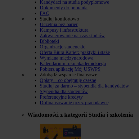
Kandydaci na studia podyplomowe
Dokumenty do pobrania
FAQ
Studiuj komfortowo
Uczelnia bez barier
Kampusy i infrastruktura
Zakwaterowanie na czas studiów
Biblioteki
Organizacje studenckie
Oferta Biura Karier: praktyki i staże
Wymiana międzynarodowa
Kalendarium roku akademickiego
Pobierz aplikację Mój USWPS
Zdobądź wsparcie finansowe
Opłaty – co obejmuje czesne
Studiuj za darmo – stypendia dla kandydatów
Stypendia dla studentów
Preferencyjne kredyty
Dofinansowanie przez pracodawcę
Wiadomości z kategorii
Studia i szkolenia