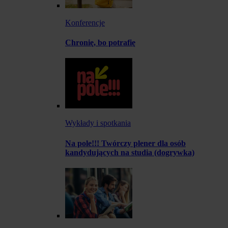
Konferencje
Chronię, bo potrafię
Wykłady i spotkania
Na pole!!! Twórczy plener dla osób
kandydujących na studia (dogrywka)