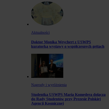
Aktualności
Doktor Monika Weychert z USWPS
kuratorką wystawy o współczesnych gettach
Nagrody i wyróżnienia
Studentka USWPS Maria Komędera dołącza
do Rady Studentów przy Prezesie Polskiej
Agencji Kosmicznej