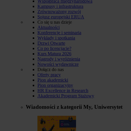
Współpraca międzynarodowa
Kampusy i infrastruktura
Zrównoważony rozwój
Sojusz europejski ERUA
Co się u nas dzieje
Aktualności
Konferencje i seminaria
Wykłady i spotkania
Drzwi Otwarte
Co po licencjacie?
Kurs Matura 2026
Nagrody i wyróżnienia
Nowości wydawnicze
Dołącz do nas
Oferty pracy
Pion akademicki
Pion organizacyjny
HR Excellence in Research
Akademicki Program Stażowy
Wiadomości z kategorii
My, Uniwersytet