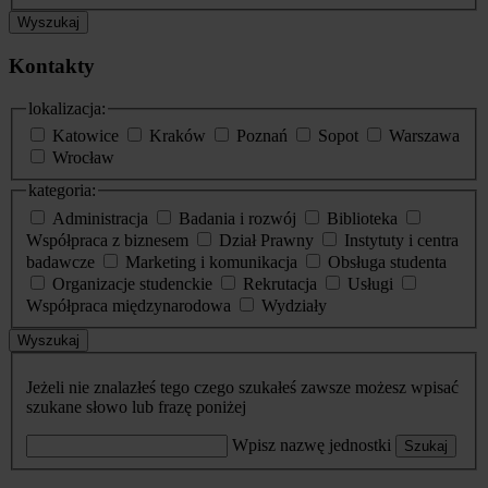
Wyszukaj
Kontakty
lokalizacja:
Katowice
Kraków
Poznań
Sopot
Warszawa
Wrocław
kategoria:
Administracja
Badania i rozwój
Biblioteka
Współpraca z biznesem
Dział Prawny
Instytuty i centra
badawcze
Marketing i komunikacja
Obsługa studenta
Organizacje studenckie
Rekrutacja
Usługi
Współpraca międzynarodowa
Wydziały
Wyszukaj
Jeżeli nie znalazłeś tego czego szukałeś zawsze możesz wpisać
szukane słowo lub frazę poniżej
Wpisz nazwę jednostki
Szukaj