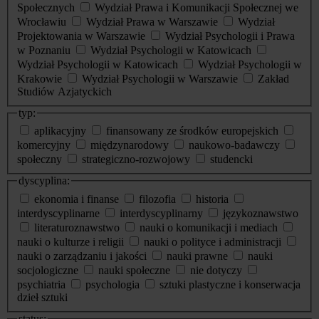
Społecznych
Wydział Prawa i Komunikacji Społecznej we
Wrocławiu
Wydział Prawa w Warszawie
Wydział
Projektowania w Warszawie
Wydział Psychologii i Prawa
w Poznaniu
Wydział Psychologii w Katowicach
Wydział Psychologii w Katowicach
Wydział Psychologii w
Krakowie
Wydział Psychologii w Warszawie
Zakład
Studiów Azjatyckich
typ:
aplikacyjny
finansowany ze środków europejskich
komercyjny
międzynarodowy
naukowo-badawczy
społeczny
strategiczno-rozwojowy
studencki
dyscyplina:
ekonomia i finanse
filozofia
historia
interdyscyplinarne
interdyscyplinarny
językoznawstwo
literaturoznawstwo
nauki o komunikacji i mediach
nauki o kulturze i religii
nauki o polityce i administracji
nauki o zarządzaniu i jakości
nauki prawne
nauki
socjologiczne
nauki społeczne
nie dotyczy
psychiatria
psychologia
sztuki plastyczne i konserwacja
dzieł sztuki
status: