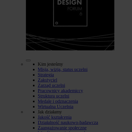
Kim jesteśmy
Misja, wizja, status uczelni
Strategia
Założyciel
Zarząd uczelni
Pracownicy akademiccy
Struktura uczelni
Medale i odznaczenia
Wirtualna Uczelnia
Jak działamy
Jakość kształcenia
Działalność naukowo-badawcza
Zaangażowanie społeczne