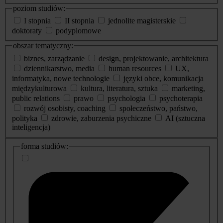
poziom studiów:
I stopnia
II stopnia
jednolite magisterskie
doktoraty
podyplomowe
obszar tematyczny:
biznes, zarządzanie
design, projektowanie, architektura
dziennikarstwo, media
human resources
UX,
informatyka, nowe technologie
języki obce, komunikacja
międzykulturowa
kultura, literatura, sztuka
marketing,
public relations
prawo
psychologia
psychoterapia
rozwój osobisty, coaching
społeczeństwo, państwo,
polityka
zdrowie, zaburzenia psychiczne
AI (sztuczna
inteligencja)
dodatkowe
forma studiów:
informacje
o
studiach