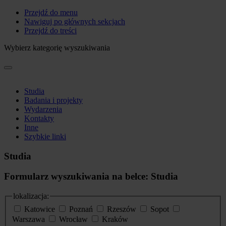
Przejdź do menu
Nawiguj po głównych sekcjach
Przejdź do treści
Wybierz kategorię wyszukiwania
Studia
Badania i projekty
Wydarzenia
Kontakty
Inne
Szybkie linki
Studia
Formularz wyszukiwania na belce: Studia
lokalizacja:
Katowice
Poznań
Rzeszów
Sopot
Warszawa
Wrocław
Kraków