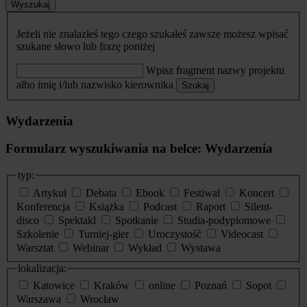
Wyszukaj
Jeżeli nie znalazłeś tego czego szukałeś zawsze możesz wpisać
szukane słowo lub frazę poniżej
Wpisz fragment nazwy projektu
albo imię i/lub nazwisko kierownika
Szukaj
Wydarzenia
Formularz wyszukiwania na belce: Wydarzenia
typ:
Artykuł
Debata
Ebook
Festiwal
Koncert
Konferencja
Książka
Podcast
Raport
Silent-
disco
Spektakl
Spotkanie
Studia-podyplomowe
Szkolenie
Turniej-gier
Uroczystość
Videocast
Warsztat
Webinar
Wykład
Wystawa
lokalizacja:
Katowice
Kraków
online
Poznań
Sopot
Warszawa
Wrocław