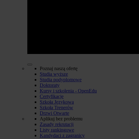
Poznaj naszą ofertę
Studia wyższe
Studia podyplomowe
Doktoraty
Kursy i szkolenia - OpenEdu
Certyfikacje
Szkoła Językowa
Szkoła Trenerów
Drzwi Otwarte
Aplikuj bez problemu
Zasady rekrutacji
Listy rankingowe
Kandydaci z zagranicy