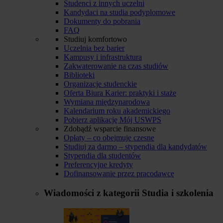
Studenci z innych uczelni
Kandydaci na studia podyplomowe
Dokumenty do pobrania
FAQ
Studiuj komfortowo
Uczelnia bez barier
Kampusy i infrastruktura
Zakwaterowanie na czas studiów
Biblioteki
Organizacje studenckie
Oferta Biura Karier: praktyki i staże
Wymiana międzynarodowa
Kalendarium roku akademickiego
Pobierz aplikację Mój USWPS
Zdobądź wsparcie finansowe
Opłaty – co obejmuje czesne
Studiuj za darmo – stypendia dla kandydatów
Stypendia dla studentów
Preferencyjne kredyty
Dofinansowanie przez pracodawcę
Wiadomości z kategorii
Studia i szkolenia