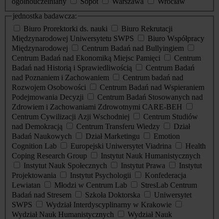
ogólnouczelniany
Sopot
Warszawa
Wrocław
jednostka badawcza:
Biuro Prorektorki ds. nauki
Biuro Rekrutacji
Międzynarodowej Uniwersytetu SWPS
Biuro Współpracy
Międzynarodowej
Centrum Badań nad Bullyingiem
Centrum Badań nad Ekonomiką Miejsc Pamięci
Centrum
Badań nad Historią i Sprawiedliwością
Centrum Badań
nad Poznaniem i Zachowaniem
Centrum badań nad
Rozwojem Osobowości
Centrum Badań nad Wspieraniem
Podejmowania Decyzji
Centrum Badań Stosowanych nad
Zdrowiem i Zachowaniami Zdrowotnymi CARE-BEH
Centrum Cywilizacji Azji Wschodniej
Centrum Studiów
nad Demokracją
Centrum Transferu Wiedzy
Dział
Badań Naukowych
Dział Marketingu
Emotion
Cognition Lab
Europejski Uniwersytet Viadrina
Health
Coping Research Group
Instytut Nauk Humanistycznych
Instytut Nauk Społecznych
Instytut Prawa
Instytut
Projektowania
Instytut Psychologii
Konfederacja
Lewiatan
Młodzi w Centrum Lab
StresLab Centrum
Badań nad Stresem
Szkoła Doktorska
Uniwersytet
SWPS
Wydział Interdyscyplinarny w Krakowie
Wydział Nauk Humanistycznych
Wydział Nauk