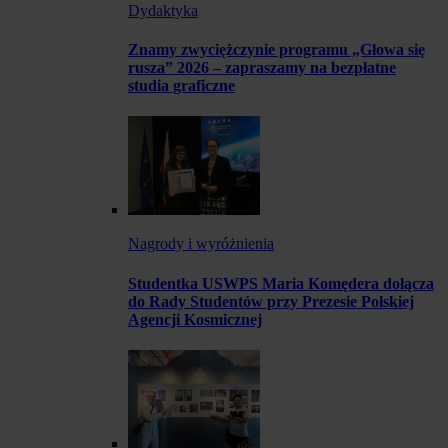
Dydaktyka
Znamy zwyciężczynie programu „Głowa się
rusza” 2026 – zapraszamy na bezpłatne
studia graficzne
Nagrody i wyróżnienia
Studentka USWPS Maria Komędera dołącza
do Rady Studentów przy Prezesie Polskiej
Agencji Kosmicznej