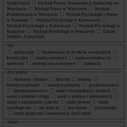
Społecznych
Wydział Prawa i Komunikacji Społecznej we
Wrocławiu
Wydział Prawa w Warszawie
Wydział
Projektowania w Warszawie
Wydział Psychologii i Prawa
w Poznaniu
Wydział Psychologii w Katowicach
Wydział Psychologii w Katowicach
Wydział Psychologii w
Krakowie
Wydział Psychologii w Warszawie
Zakład
Studiów Azjatyckich
typ:
aplikacyjny
finansowany ze środków europejskich
komercyjny
międzynarodowy
naukowo-badawczy
społeczny
strategiczno-rozwojowy
studencki
dyscyplina:
ekonomia i finanse
filozofia
historia
interdyscyplinarne
interdyscyplinarny
językoznawstwo
literaturoznawstwo
nauki o komunikacji i mediach
nauki o kulturze i religii
nauki o polityce i administracji
nauki o zarządzaniu i jakości
nauki prawne
nauki
socjologiczne
nie dotyczy
psychiatria
psychologia
sztuki plastyczne i konserwacja dzieł sztuki
status: