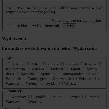
Jeżeli nie znalazłeś tego czego szukałeś zawsze możesz wpisać
szukane słowo lub frazę poniżej
Wpisz fragment nazwy projektu
albo imię i/lub nazwisko kierownika
Szukaj
Wydarzenia
Formularz wyszukiwania na belce: Wydarzenia
typ:
Artykuł
Debata
Ebook
Festiwal
Koncert
Konferencja
Książka
Podcast
Raport
Silent-
disco
Spektakl
Spotkanie
Studia-podyplomowe
Szkolenie
Turniej-gier
Uroczystość
Videocast
Warsztat
Webinar
Wykład
Wystawa
lokalizacja:
Katowice
Kraków
online
Poznań
Sopot
Warszawa
Wrocław