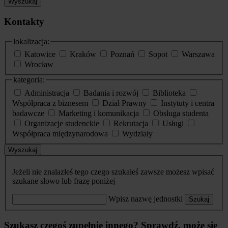
Wyszukaj
Kontakty
lokalizacja:
Katowice
Kraków
Poznań
Sopot
Warszawa
Wrocław
kategoria:
Administracja
Badania i rozwój
Biblioteka
Współpraca z biznesem
Dział Prawny
Instytuty i centra
badawcze
Marketing i komunikacja
Obsługa studenta
Organizacje studenckie
Rekrutacja
Usługi
Współpraca międzynarodowa
Wydziały
Wyszukaj
Jeżeli nie znalazłeś tego czego szukałeś zawsze możesz wpisać
szukane słowo lub frazę poniżej
Wpisz nazwę jednostki
Szukaj
Szukasz czegoś zupełnie innego? Sprawdź, może się