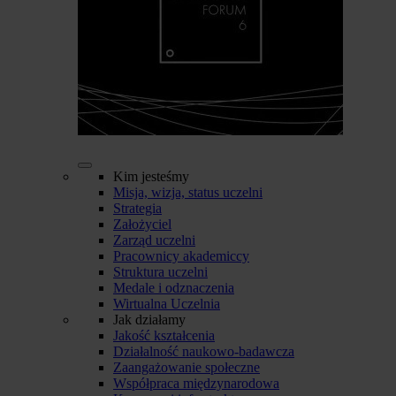
Kim jesteśmy
Misja, wizja, status uczelni
Strategia
Założyciel
Zarząd uczelni
Pracownicy akademiccy
Struktura uczelni
Medale i odznaczenia
Wirtualna Uczelnia
Jak działamy
Jakość kształcenia
Działalność naukowo-badawcza
Zaangażowanie społeczne
Współpraca międzynarodowa