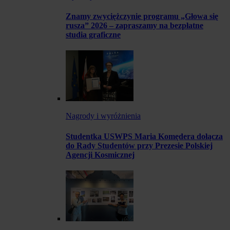
Znamy zwyciężczynie programu „Głowa się
rusza” 2026 – zapraszamy na bezpłatne
studia graficzne
Nagrody i wyróżnienia
Studentka USWPS Maria Komędera dołącza
do Rady Studentów przy Prezesie Polskiej
Agencji Kosmicznej