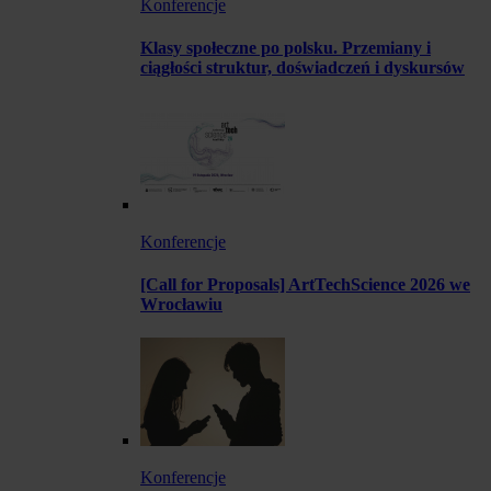
Konferencje
Klasy społeczne po polsku. Przemiany i
ciągłości struktur, doświadczeń i dyskursów
Konferencje
[Call for Proposals] ArtTechScience 2026 we
Wrocławiu
Konferencje