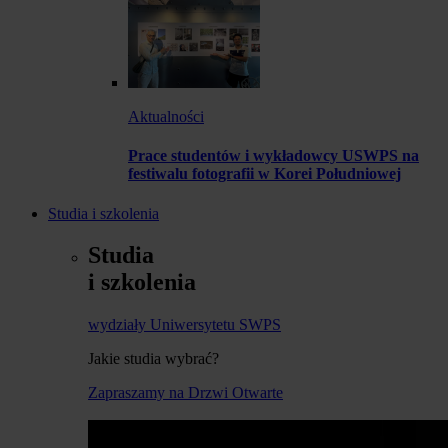
Aktualności
Prace studentów i wykładowcy USWPS na
festiwalu fotografii w Korei Południowej
Studia i szkolenia
Studia
i szkolenia
wydziały Uniwersytetu SWPS
Jakie studia wybrać?
Zapraszamy na Drzwi Otwarte