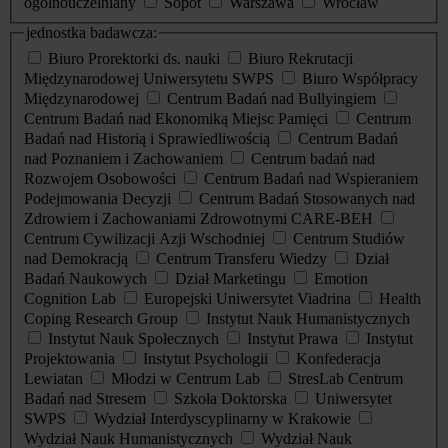
ogólnouczelniany
Sopot
Warszawa
Wrocław
jednostka badawcza:
Biuro Prorektorki ds. nauki
Biuro Rekrutacji
Międzynarodowej Uniwersytetu SWPS
Biuro Współpracy
Międzynarodowej
Centrum Badań nad Bullyingiem
Centrum Badań nad Ekonomiką Miejsc Pamięci
Centrum
Badań nad Historią i Sprawiedliwością
Centrum Badań
nad Poznaniem i Zachowaniem
Centrum badań nad
Rozwojem Osobowości
Centrum Badań nad Wspieraniem
Podejmowania Decyzji
Centrum Badań Stosowanych nad
Zdrowiem i Zachowaniami Zdrowotnymi CARE-BEH
Centrum Cywilizacji Azji Wschodniej
Centrum Studiów
nad Demokracją
Centrum Transferu Wiedzy
Dział
Badań Naukowych
Dział Marketingu
Emotion
Cognition Lab
Europejski Uniwersytet Viadrina
Health
Coping Research Group
Instytut Nauk Humanistycznych
Instytut Nauk Społecznych
Instytut Prawa
Instytut
Projektowania
Instytut Psychologii
Konfederacja
Lewiatan
Młodzi w Centrum Lab
StresLab Centrum
Badań nad Stresem
Szkoła Doktorska
Uniwersytet
SWPS
Wydział Interdyscyplinarny w Krakowie
Wydział Nauk Humanistycznych
Wydział Nauk