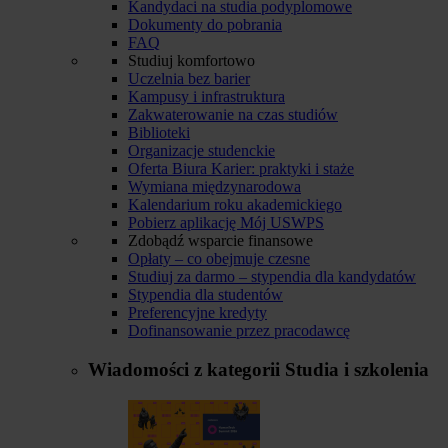
Kandydaci na studia podyplomowe
Dokumenty do pobrania
FAQ
Studiuj komfortowo
Uczelnia bez barier
Kampusy i infrastruktura
Zakwaterowanie na czas studiów
Biblioteki
Organizacje studenckie
Oferta Biura Karier: praktyki i staże
Wymiana międzynarodowa
Kalendarium roku akademickiego
Pobierz aplikację Mój USWPS
Zdobądź wsparcie finansowe
Opłaty – co obejmuje czesne
Studiuj za darmo – stypendia dla kandydatów
Stypendia dla studentów
Preferencyjne kredyty
Dofinansowanie przez pracodawcę
Wiadomości z kategorii
Studia i szkolenia