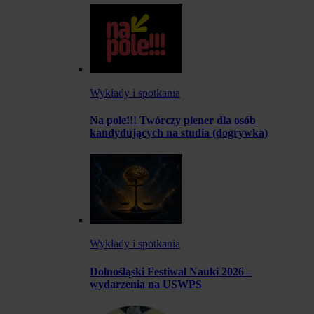
Wykłady i spotkania
Na pole!!! Twórczy plener dla osób
kandydujących na studia (dogrywka)
Wykłady i spotkania
Dolnośląski Festiwal Nauki 2026 –
wydarzenia na USWPS