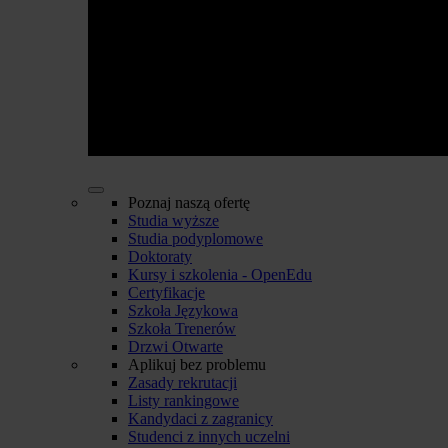
Poznaj naszą ofertę
Studia wyższe
Studia podyplomowe
Doktoraty
Kursy i szkolenia - OpenEdu
Certyfikacje
Szkoła Językowa
Szkoła Trenerów
Drzwi Otwarte
Aplikuj bez problemu
Zasady rekrutacji
Listy rankingowe
Kandydaci z zagranicy
Studenci z innych uczelni