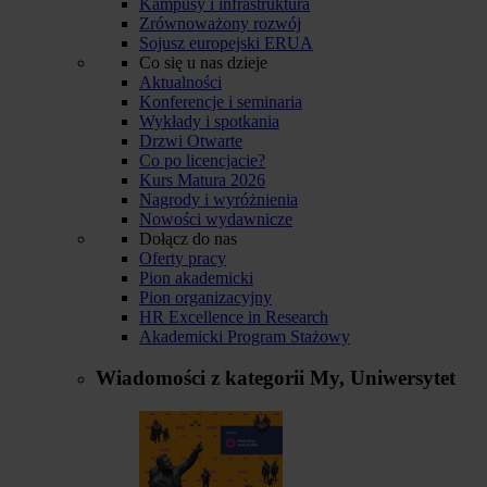
Kampusy i infrastruktura
Zrównoważony rozwój
Sojusz europejski ERUA
Co się u nas dzieje
Aktualności
Konferencje i seminaria
Wykłady i spotkania
Drzwi Otwarte
Co po licencjacie?
Kurs Matura 2026
Nagrody i wyróżnienia
Nowości wydawnicze
Dołącz do nas
Oferty pracy
Pion akademicki
Pion organizacyjny
HR Excellence in Research
Akademicki Program Stażowy
Wiadomości z kategorii
My, Uniwersytet