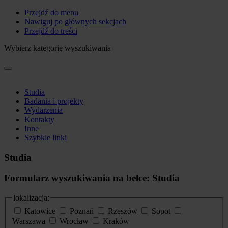
Przejdź do menu
Nawiguj po głównych sekcjach
Przejdź do treści
Wybierz kategorię wyszukiwania
Studia
Badania i projekty
Wydarzenia
Kontakty
Inne
Szybkie linki
Studia
Formularz wyszukiwania na belce: Studia
lokalizacja:
Katowice
Poznań
Rzeszów
Sopot
Warszawa
Wrocław
Kraków