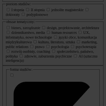
poziom studiów:
I stopnia
II stopnia
jednolite magisterskie
doktoraty
podyplomowe
obszar tematyczny:
biznes, zarządzanie
design, projektowanie, architektura
dziennikarstwo, media
human resources
UX,
informatyka, nowe technologie
języki obce, komunikacja
międzykulturowa
kultura, literatura, sztuka
marketing,
public relations
prawo
psychologia
psychoterapia
rozwój osobisty, coaching
społeczeństwo, państwo,
polityka
zdrowie, zaburzenia psychiczne
AI (sztuczna
inteligencja)
dodatkowe
forma studiów:
informacje
o
studiach