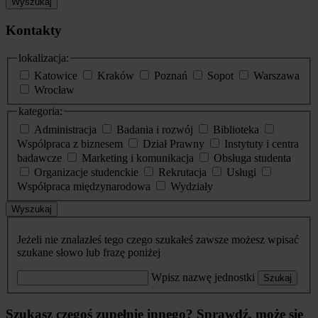
Wyszukaj
Kontakty
lokalizacja:
Katowice
Kraków
Poznań
Sopot
Warszawa
Wrocław
kategoria:
Administracja
Badania i rozwój
Biblioteka
Współpraca z biznesem
Dział Prawny
Instytuty i centra
badawcze
Marketing i komunikacja
Obsługa studenta
Organizacje studenckie
Rekrutacja
Usługi
Współpraca międzynarodowa
Wydziały
Wyszukaj
Jeżeli nie znalazłeś tego czego szukałeś zawsze możesz wpisać
szukane słowo lub frazę poniżej
Wpisz nazwę jednostki
Szukaj
Szukasz czegoś zupełnie innego? Sprawdź, może się