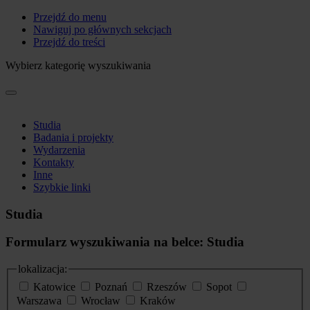
Przejdź do menu
Nawiguj po głównych sekcjach
Przejdź do treści
Wybierz kategorię wyszukiwania
Studia
Badania i projekty
Wydarzenia
Kontakty
Inne
Szybkie linki
Studia
Formularz wyszukiwania na belce: Studia
lokalizacja:
Katowice
Poznań
Rzeszów
Sopot
Warszawa
Wrocław
Kraków