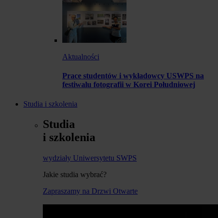
Aktualności
Prace studentów i wykładowcy USWPS na
festiwalu fotografii w Korei Południowej
Studia i szkolenia
Studia
i szkolenia
wydziały Uniwersytetu SWPS
Jakie studia wybrać?
Zapraszamy na Drzwi Otwarte