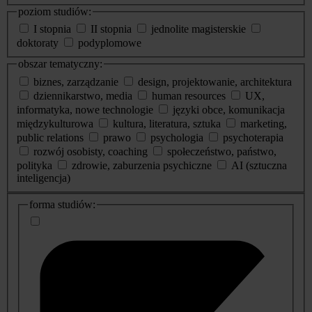
poziom studiów:
I stopnia
II stopnia
jednolite magisterskie
doktoraty
podyplomowe
obszar tematyczny:
biznes, zarządzanie
design, projektowanie, architektura
dziennikarstwo, media
human resources
UX,
informatyka, nowe technologie
języki obce, komunikacja
międzykulturowa
kultura, literatura, sztuka
marketing,
public relations
prawo
psychologia
psychoterapia
rozwój osobisty, coaching
społeczeństwo, państwo,
polityka
zdrowie, zaburzenia psychiczne
AI (sztuczna
inteligencja)
dodatkowe
forma studiów:
informacje
o
studiach