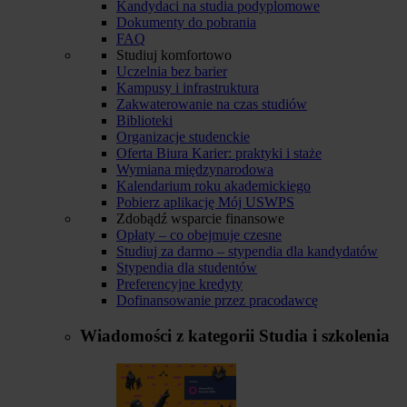
Kandydaci na studia podyplomowe
Dokumenty do pobrania
FAQ
Studiuj komfortowo
Uczelnia bez barier
Kampusy i infrastruktura
Zakwaterowanie na czas studiów
Biblioteki
Organizacje studenckie
Oferta Biura Karier: praktyki i staże
Wymiana międzynarodowa
Kalendarium roku akademickiego
Pobierz aplikację Mój USWPS
Zdobądź wsparcie finansowe
Opłaty – co obejmuje czesne
Studiuj za darmo – stypendia dla kandydatów
Stypendia dla studentów
Preferencyjne kredyty
Dofinansowanie przez pracodawcę
Wiadomości z kategorii
Studia i szkolenia