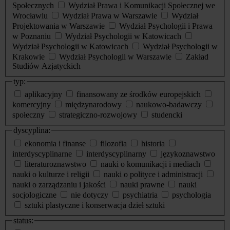
Społecznych
Wydział Prawa i Komunikacji Społecznej we
Wrocławiu
Wydział Prawa w Warszawie
Wydział
Projektowania w Warszawie
Wydział Psychologii i Prawa
w Poznaniu
Wydział Psychologii w Katowicach
Wydział Psychologii w Katowicach
Wydział Psychologii w
Krakowie
Wydział Psychologii w Warszawie
Zakład
Studiów Azjatyckich
typ:
aplikacyjny
finansowany ze środków europejskich
komercyjny
międzynarodowy
naukowo-badawczy
społeczny
strategiczno-rozwojowy
studencki
dyscyplina:
ekonomia i finanse
filozofia
historia
interdyscyplinarne
interdyscyplinarny
językoznawstwo
literaturoznawstwo
nauki o komunikacji i mediach
nauki o kulturze i religii
nauki o polityce i administracji
nauki o zarządzaniu i jakości
nauki prawne
nauki
socjologiczne
nie dotyczy
psychiatria
psychologia
sztuki plastyczne i konserwacja dzieł sztuki
status: