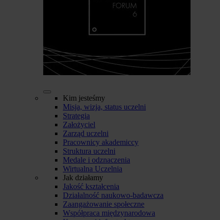
Kim jesteśmy
Misja, wizja, status uczelni
Strategia
Założyciel
Zarząd uczelni
Pracownicy akademiccy
Struktura uczelni
Medale i odznaczenia
Wirtualna Uczelnia
Jak działamy
Jakość kształcenia
Działalność naukowo-badawcza
Zaangażowanie społeczne
Współpraca międzynarodowa