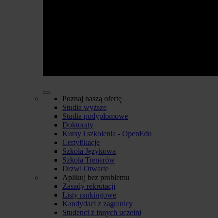
Poznaj naszą ofertę
Studia wyższe
Studia podyplomowe
Doktoraty
Kursy i szkolenia - OpenEdu
Certyfikacje
Szkoła Językowa
Szkoła Trenerów
Drzwi Otwarte
Aplikuj bez problemu
Zasady rekrutacji
Listy rankingowe
Kandydaci z zagranicy
Studenci z innych uczelni