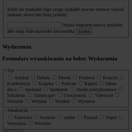
Jeżeli nie znalazłeś tego czego szukałeś zawsze możesz wpisać
szukane słowo lub frazę poniżej
Wpisz fragment nazwy projektu
albo imię i/lub nazwisko kierownika
Szukaj
Wydarzenia
Formularz wyszukiwania na belce: Wydarzenia
typ:
Artykuł
Debata
Ebook
Festiwal
Koncert
Konferencja
Książka
Podcast
Raport
Silent-
disco
Spektakl
Spotkanie
Studia-podyplomowe
Szkolenie
Turniej-gier
Uroczystość
Videocast
Warsztat
Webinar
Wykład
Wystawa
lokalizacja:
Katowice
Kraków
online
Poznań
Sopot
Warszawa
Wrocław