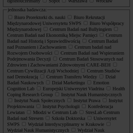
ogólnouczelniany
Sopot
Warszawa
Wrocław
jednostka badawcza:
Biuro Prorektorki ds. nauki
Biuro Rekrutacji
Międzynarodowej Uniwersytetu SWPS
Biuro Współpracy
Międzynarodowej
Centrum Badań nad Bullyingiem
Centrum Badań nad Ekonomiką Miejsc Pamięci
Centrum
Badań nad Historią i Sprawiedliwością
Centrum Badań
nad Poznaniem i Zachowaniem
Centrum badań nad
Rozwojem Osobowości
Centrum Badań nad Wspieraniem
Podejmowania Decyzji
Centrum Badań Stosowanych nad
Zdrowiem i Zachowaniami Zdrowotnymi CARE-BEH
Centrum Cywilizacji Azji Wschodniej
Centrum Studiów
nad Demokracją
Centrum Transferu Wiedzy
Dział
Badań Naukowych
Dział Marketingu
Emotion
Cognition Lab
Europejski Uniwersytet Viadrina
Health
Coping Research Group
Instytut Nauk Humanistycznych
Instytut Nauk Społecznych
Instytut Prawa
Instytut
Projektowania
Instytut Psychologii
Konfederacja
Lewiatan
Młodzi w Centrum Lab
StresLab Centrum
Badań nad Stresem
Szkoła Doktorska
Uniwersytet
SWPS
Wydział Interdyscyplinarny w Krakowie
Wydział Nauk Humanistycznych
Wydział Nauk