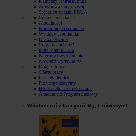
Kampusy i infrastruktura
Zrównoważony rozwój
Sojusz europejski ERUA
Co się u nas dzieje
Aktualności
Konferencje i seminaria
Wykłady i spotkania
Drzwi Otwarte
Co po licencjacie?
Kurs Matura 2026
Nagrody i wyróżnienia
Nowości wydawnicze
Dołącz do nas
Oferty pracy
Pion akademicki
Pion organizacyjny
HR Excellence in Research
Akademicki Program Stażowy
Wiadomości z kategorii
My, Uniwersytet