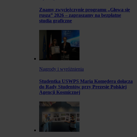
Znamy zwyciężczynie programu „Głowa się
rusza” 2026 – zapraszamy na bezpłatne
studia graficzne
Nagrody i wyróżnienia
Studentka USWPS Maria Komędera dołącza
do Rady Studentów przy Prezesie Polskiej
Agencji Kosmicznej