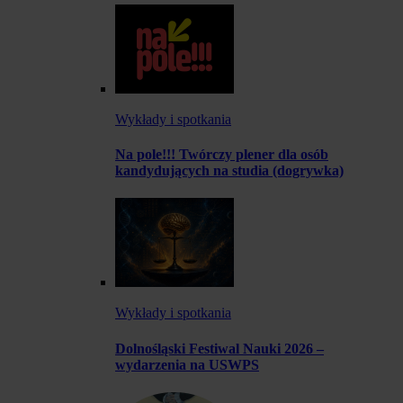
Wykłady i spotkania
Na pole!!! Twórczy plener dla osób
kandydujących na studia (dogrywka)
Wykłady i spotkania
Dolnośląski Festiwal Nauki 2026 –
wydarzenia na USWPS