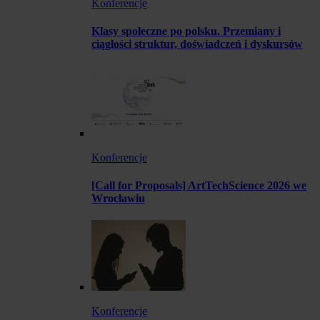
Konferencje
Klasy społeczne po polsku. Przemiany i
ciągłości struktur, doświadczeń i dyskursów
Konferencje
[Call for Proposals] ArtTechScience 2026 we
Wrocławiu
Konferencje