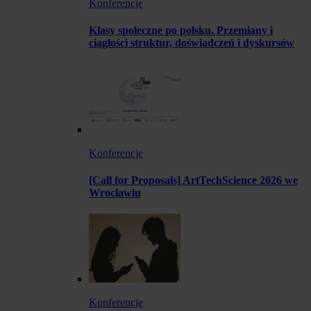
Konferencje
Klasy społeczne po polsku. Przemiany i
ciągłości struktur, doświadczeń i dyskursów
Konferencje
[Call for Proposals] ArtTechScience 2026 we
Wrocławiu
Konferencje