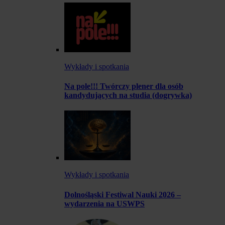
Wykłady i spotkania
Na pole!!! Twórczy plener dla osób
kandydujących na studia (dogrywka)
Wykłady i spotkania
Dolnośląski Festiwal Nauki 2026 –
wydarzenia na USWPS