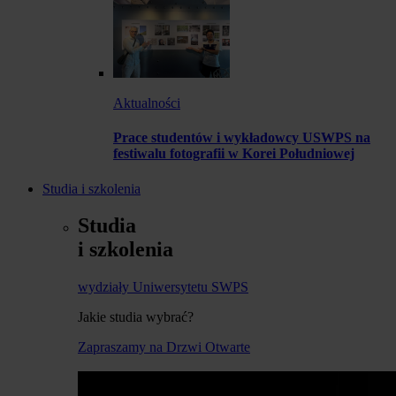
Aktualności
Prace studentów i wykładowcy USWPS na
festiwalu fotografii w Korei Południowej
Studia i szkolenia
Studia
i szkolenia
wydziały Uniwersytetu SWPS
Jakie studia wybrać?
Zapraszamy na Drzwi Otwarte