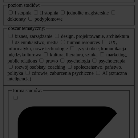
poziom studiów:
I stopnia
II stopnia
jednolite magisterskie
doktoraty
podyplomowe
obszar tematyczny:
biznes, zarządzanie
design, projektowanie, architektura
dziennikarstwo, media
human resources
UX,
informatyka, nowe technologie
języki obce, komunikacja
międzykulturowa
kultura, literatura, sztuka
marketing,
public relations
prawo
psychologia
psychoterapia
rozwój osobisty, coaching
społeczeństwo, państwo,
polityka
zdrowie, zaburzenia psychiczne
AI (sztuczna
inteligencja)
dodatkowe
forma studiów:
informacje
o
studiach