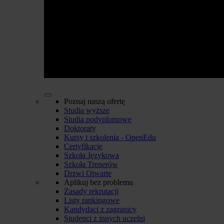
Poznaj naszą ofertę
Studia wyższe
Studia podyplomowe
Doktoraty
Kursy i szkolenia - OpenEdu
Certyfikacje
Szkoła Językowa
Szkoła Trenerów
Drzwi Otwarte
Aplikuj bez problemu
Zasady rekrutacji
Listy rankingowe
Kandydaci z zagranicy
Studenci z innych uczelni