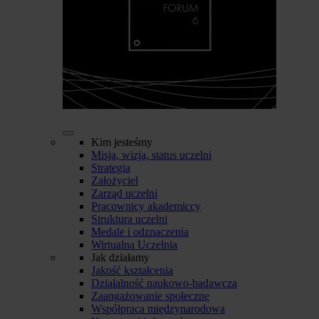
Kim jesteśmy
Misja, wizja, status uczelni
Strategia
Założyciel
Zarząd uczelni
Pracownicy akademiccy
Struktura uczelni
Medale i odznaczenia
Wirtualna Uczelnia
Jak działamy
Jakość kształcenia
Działalność naukowo-badawcza
Zaangażowanie społeczne
Współpraca międzynarodowa