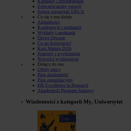
Kampusy i infrastruktura
Zrównoważony rozwój
Sojusz europejski ERUA
Co się u nas dzieje
Aktualności
Konferencje i seminaria
Wykłady i spotkania
Drzwi Otwarte
Co po licencjacie?
Kurs Matura 2026
Nagrody i wyróżnienia
Nowości wydawnicze
Dołącz do nas
Oferty pracy
Pion akademicki
Pion organizacyjny
HR Excellence in Research
Akademicki Program Stażowy
Wiadomości z kategorii
My, Uniwersytet