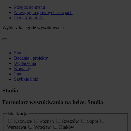
Przejdź do menu
Nawiguj po głównych sekcjach
Przejdź do treści
Wybierz kategorię wyszukiwania
Studia
Badania i projekty
Wydarzenia
Kontakty
Inne
Szybkie linki
Studia
Formularz wyszukiwania na belce: Studia
lokalizacja:
Katowice
Poznań
Rzeszów
Sopot
Warszawa
Wrocław
Kraków