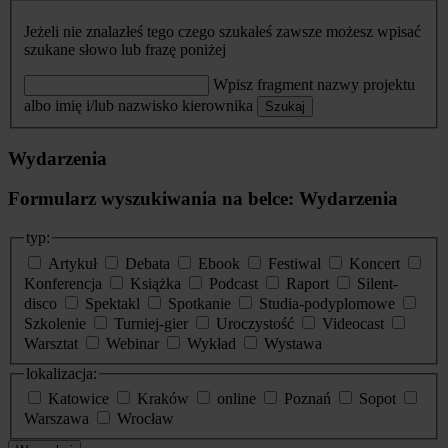
Jeżeli nie znalazłeś tego czego szukałeś zawsze możesz wpisać
szukane słowo lub frazę poniżej
Wpisz fragment nazwy projektu
albo imię i/lub nazwisko kierownika
Szukaj
Wydarzenia
Formularz wyszukiwania na belce: Wydarzenia
typ:
Artykuł
Debata
Ebook
Festiwal
Koncert
Konferencja
Książka
Podcast
Raport
Silent-
disco
Spektakl
Spotkanie
Studia-podyplomowe
Szkolenie
Turniej-gier
Uroczystość
Videocast
Warsztat
Webinar
Wykład
Wystawa
lokalizacja:
Katowice
Kraków
online
Poznań
Sopot
Warszawa
Wrocław