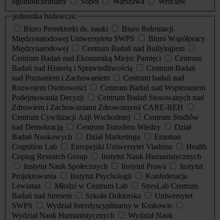
ogólnouczelniany
Sopot
Warszawa
Wrocław
jednostka badawcza:
Biuro Prorektorki ds. nauki
Biuro Rekrutacji
Międzynarodowej Uniwersytetu SWPS
Biuro Współpracy
Międzynarodowej
Centrum Badań nad Bullyingiem
Centrum Badań nad Ekonomiką Miejsc Pamięci
Centrum
Badań nad Historią i Sprawiedliwością
Centrum Badań
nad Poznaniem i Zachowaniem
Centrum badań nad
Rozwojem Osobowości
Centrum Badań nad Wspieraniem
Podejmowania Decyzji
Centrum Badań Stosowanych nad
Zdrowiem i Zachowaniami Zdrowotnymi CARE-BEH
Centrum Cywilizacji Azji Wschodniej
Centrum Studiów
nad Demokracją
Centrum Transferu Wiedzy
Dział
Badań Naukowych
Dział Marketingu
Emotion
Cognition Lab
Europejski Uniwersytet Viadrina
Health
Coping Research Group
Instytut Nauk Humanistycznych
Instytut Nauk Społecznych
Instytut Prawa
Instytut
Projektowania
Instytut Psychologii
Konfederacja
Lewiatan
Młodzi w Centrum Lab
StresLab Centrum
Badań nad Stresem
Szkoła Doktorska
Uniwersytet
SWPS
Wydział Interdyscyplinarny w Krakowie
Wydział Nauk Humanistycznych
Wydział Nauk