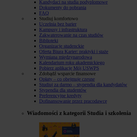
Kandydaci na studia podyplomowe
Dokumenty do pobrania
FAQ
Studiuj komfortowo
Uczelnia bez barier
Kampusy i infrastruktura
Zakwaterowanie na czas studiów
Biblioteki
Organizacje studenckie
Oferta Biura Karier: praktyki i staże
Wymiana międzynarodowa
Kalendarium roku akademickiego
Pobierz aplikację Mój USWPS
Zdobądź wsparcie finansowe
Opłaty – co obejmuje czesne
Studiuj za darmo – stypendia dla kandydatów
Stypendia dla studentów
Preferencyjne kredyty
Dofinansowanie przez pracodawcę
Wiadomości z kategorii
Studia i szkolenia