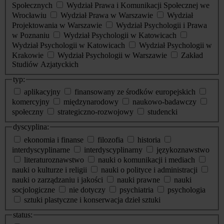
Społecznych
Wydział Prawa i Komunikacji Społecznej we
Wrocławiu
Wydział Prawa w Warszawie
Wydział
Projektowania w Warszawie
Wydział Psychologii i Prawa
w Poznaniu
Wydział Psychologii w Katowicach
Wydział Psychologii w Katowicach
Wydział Psychologii w
Krakowie
Wydział Psychologii w Warszawie
Zakład
Studiów Azjatyckich
typ:
aplikacyjny
finansowany ze środków europejskich
komercyjny
międzynarodowy
naukowo-badawczy
społeczny
strategiczno-rozwojowy
studencki
dyscyplina:
ekonomia i finanse
filozofia
historia
interdyscyplinarne
interdyscyplinarny
językoznawstwo
literaturoznawstwo
nauki o komunikacji i mediach
nauki o kulturze i religii
nauki o polityce i administracji
nauki o zarządzaniu i jakości
nauki prawne
nauki
socjologiczne
nie dotyczy
psychiatria
psychologia
sztuki plastyczne i konserwacja dzieł sztuki
status: