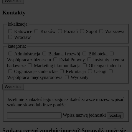
Wyszukaj
Kontakty
lokalizacja:
Katowice
Kraków
Poznań
Sopot
Warszawa
Wrocław
kategoria:
Administracja
Badania i rozwój
Biblioteka
Współpraca z biznesem
Dział Prawny
Instytuty i centra
badawcze
Marketing i komunikacja
Obsługa studenta
Organizacje studenckie
Rekrutacja
Usługi
Współpraca międzynarodowa
Wydziały
Wyszukaj
Jeżeli nie znalazłeś tego czego szukałeś zawsze możesz wpisać
szukane słowo lub frazę poniżej
Wpisz nazwę jednostki
Szukaj
Szukasz czegoś zupełnie innego? Sprawdź, może się