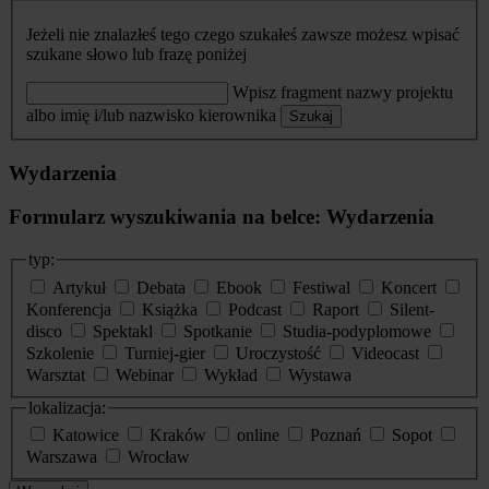
Jeżeli nie znalazłeś tego czego szukałeś zawsze możesz wpisać
szukane słowo lub frazę poniżej
Wpisz fragment nazwy projektu
albo imię i/lub nazwisko kierownika
Szukaj
Wydarzenia
Formularz wyszukiwania na belce: Wydarzenia
typ:
Artykuł
Debata
Ebook
Festiwal
Koncert
Konferencja
Książka
Podcast
Raport
Silent-
disco
Spektakl
Spotkanie
Studia-podyplomowe
Szkolenie
Turniej-gier
Uroczystość
Videocast
Warsztat
Webinar
Wykład
Wystawa
lokalizacja:
Katowice
Kraków
online
Poznań
Sopot
Warszawa
Wrocław