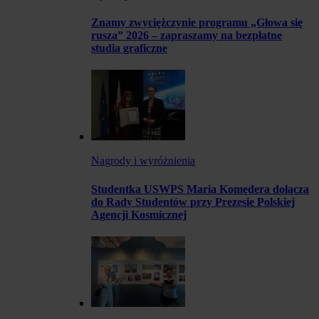
Znamy zwyciężczynie programu „Głowa się
rusza” 2026 – zapraszamy na bezpłatne
studia graficzne
Nagrody i wyróżnienia
Studentka USWPS Maria Komędera dołącza
do Rady Studentów przy Prezesie Polskiej
Agencji Kosmicznej