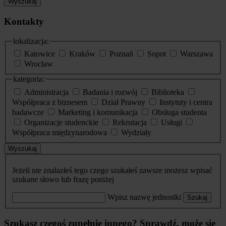
Wyszukaj
Kontakty
lokalizacja:
Katowice
Kraków
Poznań
Sopot
Warszawa
Wrocław
kategoria:
Administracja
Badania i rozwój
Biblioteka
Współpraca z biznesem
Dział Prawny
Instytuty i centra
badawcze
Marketing i komunikacja
Obsługa studenta
Organizacje studenckie
Rekrutacja
Usługi
Współpraca międzynarodowa
Wydziały
Wyszukaj
Jeżeli nie znalazłeś tego czego szukałeś zawsze możesz wpisać
szukane słowo lub frazę poniżej
Wpisz nazwę jednostki
Szukaj
Szukasz czegoś zupełnie innego? Sprawdź, może się