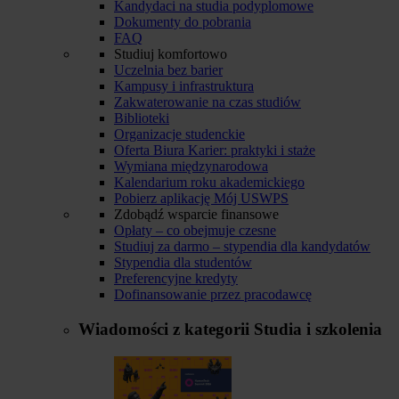
Kandydaci na studia podyplomowe
Dokumenty do pobrania
FAQ
Studiuj komfortowo
Uczelnia bez barier
Kampusy i infrastruktura
Zakwaterowanie na czas studiów
Biblioteki
Organizacje studenckie
Oferta Biura Karier: praktyki i staże
Wymiana międzynarodowa
Kalendarium roku akademickiego
Pobierz aplikację Mój USWPS
Zdobądź wsparcie finansowe
Opłaty – co obejmuje czesne
Studiuj za darmo – stypendia dla kandydatów
Stypendia dla studentów
Preferencyjne kredyty
Dofinansowanie przez pracodawcę
Wiadomości z kategorii
Studia i szkolenia