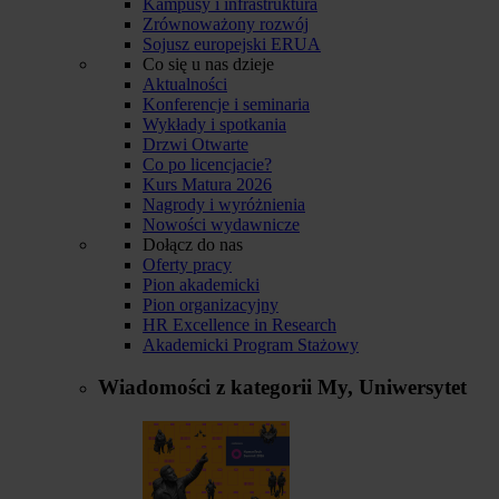
Kampusy i infrastruktura
Zrównoważony rozwój
Sojusz europejski ERUA
Co się u nas dzieje
Aktualności
Konferencje i seminaria
Wykłady i spotkania
Drzwi Otwarte
Co po licencjacie?
Kurs Matura 2026
Nagrody i wyróżnienia
Nowości wydawnicze
Dołącz do nas
Oferty pracy
Pion akademicki
Pion organizacyjny
HR Excellence in Research
Akademicki Program Stażowy
Wiadomości z kategorii
My, Uniwersytet