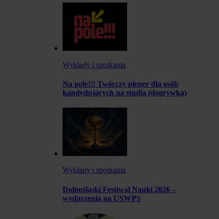
Wykłady i spotkania
Na pole!!! Twórczy plener dla osób
kandydujących na studia (dogrywka)
Wykłady i spotkania
Dolnośląski Festiwal Nauki 2026 –
wydarzenia na USWPS