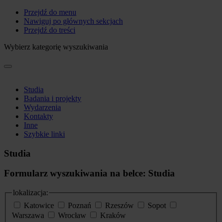
Przejdź do menu
Nawiguj po głównych sekcjach
Przejdź do treści
Wybierz kategorię wyszukiwania
Studia
Badania i projekty
Wydarzenia
Kontakty
Inne
Szybkie linki
Studia
Formularz wyszukiwania na belce: Studia
lokalizacja:
Katowice
Poznań
Rzeszów
Sopot
Warszawa
Wrocław
Kraków