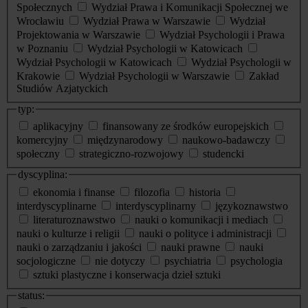
Społecznych
Wydział Prawa i Komunikacji Społecznej we
Wrocławiu
Wydział Prawa w Warszawie
Wydział
Projektowania w Warszawie
Wydział Psychologii i Prawa
w Poznaniu
Wydział Psychologii w Katowicach
Wydział Psychologii w Katowicach
Wydział Psychologii w
Krakowie
Wydział Psychologii w Warszawie
Zakład
Studiów Azjatyckich
typ:
aplikacyjny
finansowany ze środków europejskich
komercyjny
międzynarodowy
naukowo-badawczy
społeczny
strategiczno-rozwojowy
studencki
dyscyplina:
ekonomia i finanse
filozofia
historia
interdyscyplinarne
interdyscyplinarny
językoznawstwo
literaturoznawstwo
nauki o komunikacji i mediach
nauki o kulturze i religii
nauki o polityce i administracji
nauki o zarządzaniu i jakości
nauki prawne
nauki
socjologiczne
nie dotyczy
psychiatria
psychologia
sztuki plastyczne i konserwacja dzieł sztuki
status: