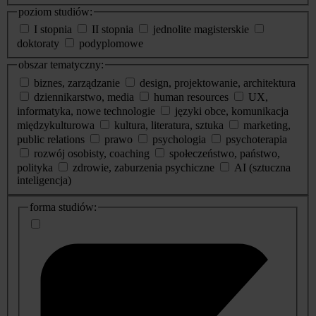
poziom studiów:
I stopnia
II stopnia
jednolite magisterskie
doktoraty
podyplomowe
obszar tematyczny:
biznes, zarządzanie
design, projektowanie, architektura
dziennikarstwo, media
human resources
UX,
informatyka, nowe technologie
języki obce, komunikacja
międzykulturowa
kultura, literatura, sztuka
marketing,
public relations
prawo
psychologia
psychoterapia
rozwój osobisty, coaching
społeczeństwo, państwo,
polityka
zdrowie, zaburzenia psychiczne
AI (sztuczna
inteligencja)
dodatkowe
forma studiów:
informacje
o
studiach