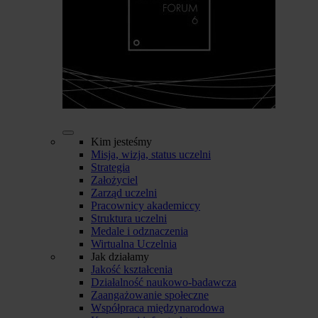
Kim jesteśmy
Misja, wizja, status uczelni
Strategia
Założyciel
Zarząd uczelni
Pracownicy akademiccy
Struktura uczelni
Medale i odznaczenia
Wirtualna Uczelnia
Jak działamy
Jakość kształcenia
Działalność naukowo-badawcza
Zaangażowanie społeczne
Współpraca międzynarodowa