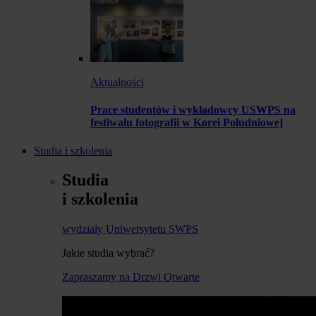
Aktualności
Prace studentów i wykładowcy USWPS na
festiwalu fotografii w Korei Południowej
Studia i szkolenia
Studia
i szkolenia
wydziały Uniwersytetu SWPS
Jakie studia wybrać?
Zapraszamy na Drzwi Otwarte