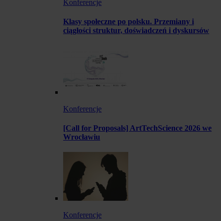
Konferencje
Klasy społeczne po polsku. Przemiany i
ciągłości struktur, doświadczeń i dyskursów
Konferencje
[Call for Proposals] ArtTechScience 2026 we
Wrocławiu
Konferencje