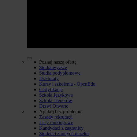
Poznaj naszą ofertę
Studia wyższe
Studia podyplomowe
Doktoraty
Kursy i szkolenia - OpenEdu
Certyfikacje
Szkoła Językowa
Szkoła Trenerów
Drzwi Otwarte
Aplikuj bez problemu
Zasady rekrutacji
Listy rankingowe
Kandydaci z zagranicy
Studenci z innych uczelni