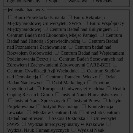
ogólnouczelniany
Sopot
Warszawa
Wrocław
jednostka badawcza:
Biuro Prorektorki ds. nauki
Biuro Rekrutacji
Międzynarodowej Uniwersytetu SWPS
Biuro Współpracy
Międzynarodowej
Centrum Badań nad Bullyingiem
Centrum Badań nad Ekonomiką Miejsc Pamięci
Centrum
Badań nad Historią i Sprawiedliwością
Centrum Badań
nad Poznaniem i Zachowaniem
Centrum badań nad
Rozwojem Osobowości
Centrum Badań nad Wspieraniem
Podejmowania Decyzji
Centrum Badań Stosowanych nad
Zdrowiem i Zachowaniami Zdrowotnymi CARE-BEH
Centrum Cywilizacji Azji Wschodniej
Centrum Studiów
nad Demokracją
Centrum Transferu Wiedzy
Dział
Badań Naukowych
Dział Marketingu
Emotion
Cognition Lab
Europejski Uniwersytet Viadrina
Health
Coping Research Group
Instytut Nauk Humanistycznych
Instytut Nauk Społecznych
Instytut Prawa
Instytut
Projektowania
Instytut Psychologii
Konfederacja
Lewiatan
Młodzi w Centrum Lab
StresLab Centrum
Badań nad Stresem
Szkoła Doktorska
Uniwersytet
SWPS
Wydział Interdyscyplinarny w Krakowie
Wydział Nauk Humanistycznych
Wydział Nauk