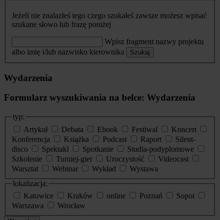
Jeżeli nie znalazłeś tego czego szukałeś zawsze możesz wpisać
szukane słowo lub frazę poniżej
Wpisz fragment nazwy projektu
albo imię i/lub nazwisko kierownika
Szukaj
Wydarzenia
Formularz wyszukiwania na belce: Wydarzenia
typ:
Artykuł
Debata
Ebook
Festiwal
Koncert
Konferencja
Książka
Podcast
Raport
Silent-
disco
Spektakl
Spotkanie
Studia-podyplomowe
Szkolenie
Turniej-gier
Uroczystość
Videocast
Warsztat
Webinar
Wykład
Wystawa
lokalizacja:
Katowice
Kraków
online
Poznań
Sopot
Warszawa
Wrocław