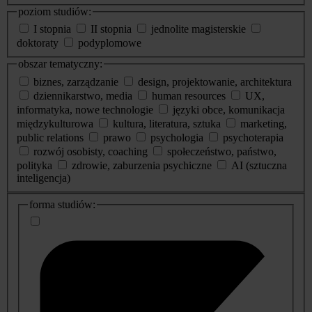
poziom studiów:
I stopnia
II stopnia
jednolite magisterskie
doktoraty
podyplomowe
obszar tematyczny:
biznes, zarządzanie
design, projektowanie, architektura
dziennikarstwo, media
human resources
UX,
informatyka, nowe technologie
języki obce, komunikacja
międzykulturowa
kultura, literatura, sztuka
marketing,
public relations
prawo
psychologia
psychoterapia
rozwój osobisty, coaching
społeczeństwo, państwo,
polityka
zdrowie, zaburzenia psychiczne
AI (sztuczna
inteligencja)
dodatkowe
forma studiów:
informacje
o
studiach