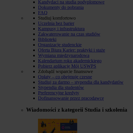
Kandydaci na studia podyplomowe
Dokumenty do pobrania
FAQ
Studiuj komfortowo
Uczelnia bez barier
Kampusy i infrastruktura
Zakwaterowanie na czas studiów
Biblioteki
Organizacje studenckie
Oferta Biura Karier: praktyki i staże
Wymiana międzynarodowa
Kalendarium roku akademickiego
Pobierz aplikację Mój USWPS
Zdobądź wsparcie finansowe
Opłaty – co obejmuje czesne
Studiuj za darmo – stypendia dla kandydatów
Stypendia dla studentów
Preferencyjne kredyty
Dofinansowanie przez pracodawcę
Wiadomości z kategorii
Studia i szkolenia