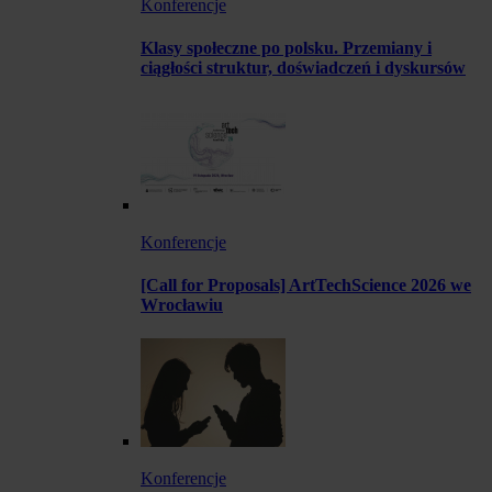
Konferencje
Klasy społeczne po polsku. Przemiany i
ciągłości struktur, doświadczeń i dyskursów
Konferencje
[Call for Proposals] ArtTechScience 2026 we
Wrocławiu
Konferencje