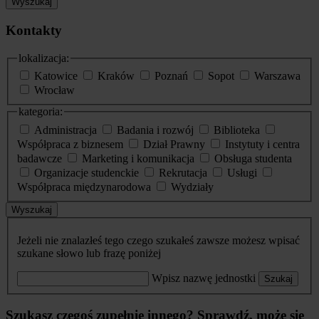
Wyszukaj
Kontakty
lokalizacja:
Katowice
Kraków
Poznań
Sopot
Warszawa
Wrocław
kategoria:
Administracja
Badania i rozwój
Biblioteka
Współpraca z biznesem
Dział Prawny
Instytuty i centra
badawcze
Marketing i komunikacja
Obsługa studenta
Organizacje studenckie
Rekrutacja
Usługi
Współpraca międzynarodowa
Wydziały
Wyszukaj
Jeżeli nie znalazłeś tego czego szukałeś zawsze możesz wpisać
szukane słowo lub frazę poniżej
Wpisz nazwę jednostki
Szukaj
Szukasz czegoś zupełnie innego? Sprawdź, może się