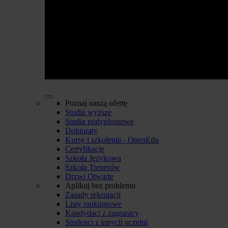
Poznaj naszą ofertę
Studia wyższe
Studia podyplomowe
Doktoraty
Kursy i szkolenia - OpenEdu
Certyfikacje
Szkoła Językowa
Szkoła Trenerów
Drzwi Otwarte
Aplikuj bez problemu
Zasady rekrutacji
Listy rankingowe
Kandydaci z zagranicy
Studenci z innych uczelni