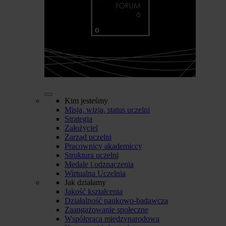
Kim jesteśmy
Misja, wizja, status uczelni
Strategia
Założyciel
Zarząd uczelni
Pracownicy akademiccy
Struktura uczelni
Medale i odznaczenia
Wirtualna Uczelnia
Jak działamy
Jakość kształcenia
Działalność naukowo-badawcza
Zaangażowanie społeczne
Współpraca międzynarodowa