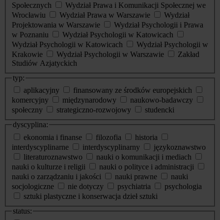
Społecznych
Wydział Prawa i Komunikacji Społecznej we
Wrocławiu
Wydział Prawa w Warszawie
Wydział
Projektowania w Warszawie
Wydział Psychologii i Prawa
w Poznaniu
Wydział Psychologii w Katowicach
Wydział Psychologii w Katowicach
Wydział Psychologii w
Krakowie
Wydział Psychologii w Warszawie
Zakład
Studiów Azjatyckich
typ:
aplikacyjny
finansowany ze środków europejskich
komercyjny
międzynarodowy
naukowo-badawczy
społeczny
strategiczno-rozwojowy
studencki
dyscyplina:
ekonomia i finanse
filozofia
historia
interdyscyplinarne
interdyscyplinarny
językoznawstwo
literaturoznawstwo
nauki o komunikacji i mediach
nauki o kulturze i religii
nauki o polityce i administracji
nauki o zarządzaniu i jakości
nauki prawne
nauki
socjologiczne
nie dotyczy
psychiatria
psychologia
sztuki plastyczne i konserwacja dzieł sztuki
status: