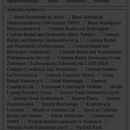
ogólnouczelniany
Sopot
Warszawa
Wrocław
jednostka badawcza:
Biuro Prorektorki ds. nauki
Biuro Rekrutacji
Międzynarodowej Uniwersytetu SWPS
Biuro Współpracy
Międzynarodowej
Centrum Badań nad Bullyingiem
Centrum Badań nad Ekonomiką Miejsc Pamięci
Centrum
Badań nad Historią i Sprawiedliwością
Centrum Badań
nad Poznaniem i Zachowaniem
Centrum badań nad
Rozwojem Osobowości
Centrum Badań nad Wspieraniem
Podejmowania Decyzji
Centrum Badań Stosowanych nad
Zdrowiem i Zachowaniami Zdrowotnymi CARE-BEH
Centrum Cywilizacji Azji Wschodniej
Centrum Studiów
nad Demokracją
Centrum Transferu Wiedzy
Dział
Badań Naukowych
Dział Marketingu
Emotion
Cognition Lab
Europejski Uniwersytet Viadrina
Health
Coping Research Group
Instytut Nauk Humanistycznych
Instytut Nauk Społecznych
Instytut Prawa
Instytut
Projektowania
Instytut Psychologii
Konfederacja
Lewiatan
Młodzi w Centrum Lab
StresLab Centrum
Badań nad Stresem
Szkoła Doktorska
Uniwersytet
SWPS
Wydział Interdyscyplinarny w Krakowie
Wydział Nauk Humanistycznych
Wydział Nauk