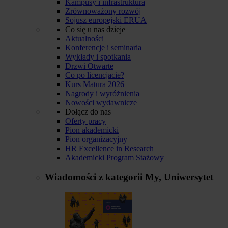
Kampusy i infrastruktura
Zrównoważony rozwój
Sojusz europejski ERUA
Co się u nas dzieje
Aktualności
Konferencje i seminaria
Wykłady i spotkania
Drzwi Otwarte
Co po licencjacie?
Kurs Matura 2026
Nagrody i wyróżnienia
Nowości wydawnicze
Dołącz do nas
Oferty pracy
Pion akademicki
Pion organizacyjny
HR Excellence in Research
Akademicki Program Stażowy
Wiadomości z kategorii
My, Uniwersytet