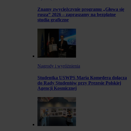
Znamy zwyciężczynie programu „Głowa się
rusza” 2026 – zapraszamy na bezpłatne
studia graficzne
Nagrody i wyróżnienia
Studentka USWPS Maria Komędera dołącza
do Rady Studentów przy Prezesie Polskiej
Agencji Kosmicznej