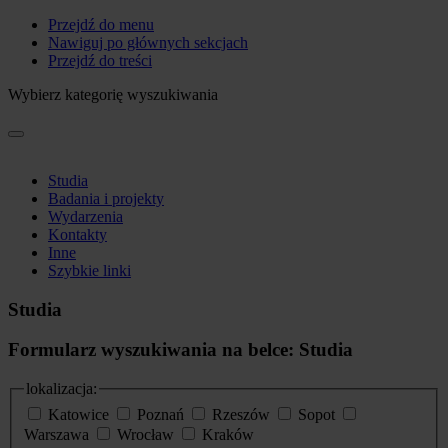
Przejdź do menu
Nawiguj po głównych sekcjach
Przejdź do treści
Wybierz kategorię wyszukiwania
Studia
Badania i projekty
Wydarzenia
Kontakty
Inne
Szybkie linki
Studia
Formularz wyszukiwania na belce: Studia
lokalizacja:
Katowice
Poznań
Rzeszów
Sopot
Warszawa
Wrocław
Kraków