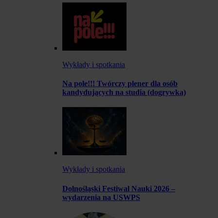
Wykłady i spotkania
Na pole!!! Twórczy plener dla osób
kandydujących na studia (dogrywka)
Wykłady i spotkania
Dolnośląski Festiwal Nauki 2026 –
wydarzenia na USWPS