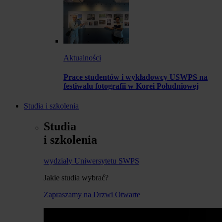
Aktualności
Prace studentów i wykładowcy USWPS na
festiwalu fotografii w Korei Południowej
Studia i szkolenia
Studia
i szkolenia
wydziały Uniwersytetu SWPS
Jakie studia wybrać?
Zapraszamy na Drzwi Otwarte