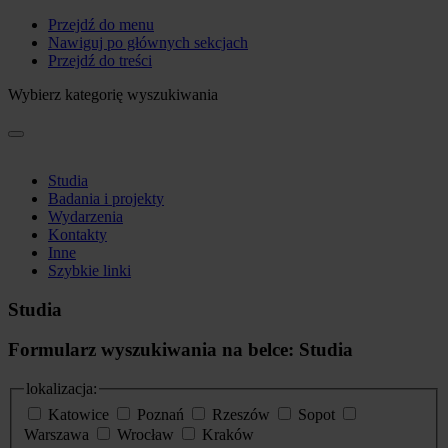
Przejdź do menu
Nawiguj po głównych sekcjach
Przejdź do treści
Wybierz kategorię wyszukiwania
Studia
Badania i projekty
Wydarzenia
Kontakty
Inne
Szybkie linki
Studia
Formularz wyszukiwania na belce: Studia
lokalizacja:
Katowice
Poznań
Rzeszów
Sopot
Warszawa
Wrocław
Kraków