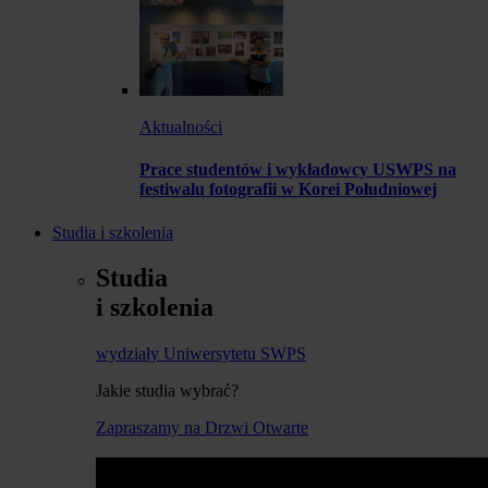
Aktualności
Prace studentów i wykładowcy USWPS na
festiwalu fotografii w Korei Południowej
Studia i szkolenia
Studia
i szkolenia
wydziały Uniwersytetu SWPS
Jakie studia wybrać?
Zapraszamy na Drzwi Otwarte