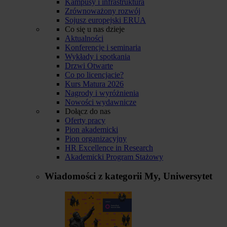
Kampusy i infrastruktura
Zrównoważony rozwój
Sojusz europejski ERUA
Co się u nas dzieje
Aktualności
Konferencje i seminaria
Wykłady i spotkania
Drzwi Otwarte
Co po licencjacie?
Kurs Matura 2026
Nagrody i wyróżnienia
Nowości wydawnicze
Dołącz do nas
Oferty pracy
Pion akademicki
Pion organizacyjny
HR Excellence in Research
Akademicki Program Stażowy
Wiadomości z kategorii
My, Uniwersytet