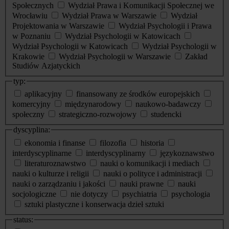
Społecznych
Wydział Prawa i Komunikacji Społecznej we
Wrocławiu
Wydział Prawa w Warszawie
Wydział
Projektowania w Warszawie
Wydział Psychologii i Prawa
w Poznaniu
Wydział Psychologii w Katowicach
Wydział Psychologii w Katowicach
Wydział Psychologii w
Krakowie
Wydział Psychologii w Warszawie
Zakład
Studiów Azjatyckich
typ:
aplikacyjny
finansowany ze środków europejskich
komercyjny
międzynarodowy
naukowo-badawczy
społeczny
strategiczno-rozwojowy
studencki
dyscyplina:
ekonomia i finanse
filozofia
historia
interdyscyplinarne
interdyscyplinarny
językoznawstwo
literaturoznawstwo
nauki o komunikacji i mediach
nauki o kulturze i religii
nauki o polityce i administracji
nauki o zarządzaniu i jakości
nauki prawne
nauki
socjologiczne
nie dotyczy
psychiatria
psychologia
sztuki plastyczne i konserwacja dzieł sztuki
status: