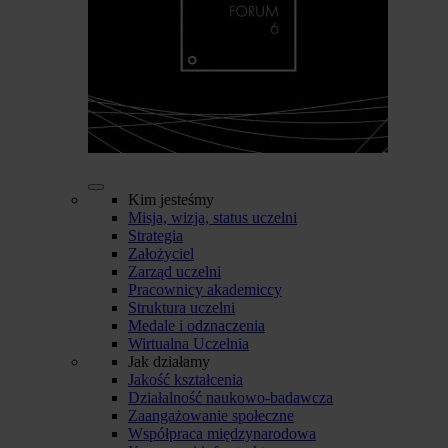
Kim jesteśmy
Misja, wizja, status uczelni
Strategia
Założyciel
Zarząd uczelni
Pracownicy akademiccy
Struktura uczelni
Medale i odznaczenia
Wirtualna Uczelnia
Jak działamy
Jakość kształcenia
Działalność naukowo-badawcza
Zaangażowanie społeczne
Współpraca międzynarodowa