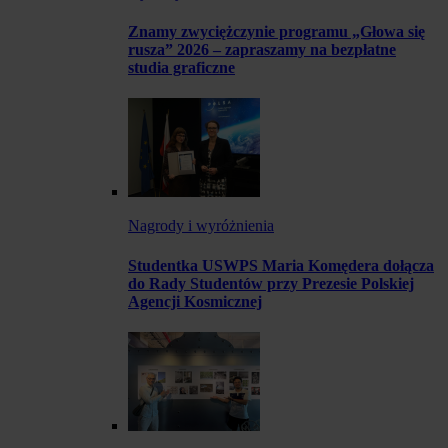
Znamy zwyciężczynie programu „Głowa się
rusza” 2026 – zapraszamy na bezpłatne
studia graficzne
Nagrody i wyróżnienia
Studentka USWPS Maria Komędera dołącza
do Rady Studentów przy Prezesie Polskiej
Agencji Kosmicznej