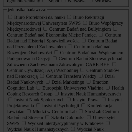
ogólnouczelniany
Sopot
Warszawa
Wrocław
jednostka badawcza:
Biuro Prorektorki ds. nauki
Biuro Rekrutacji
Międzynarodowej Uniwersytetu SWPS
Biuro Współpracy
Międzynarodowej
Centrum Badań nad Bullyingiem
Centrum Badań nad Ekonomiką Miejsc Pamięci
Centrum
Badań nad Historią i Sprawiedliwością
Centrum Badań
nad Poznaniem i Zachowaniem
Centrum badań nad
Rozwojem Osobowości
Centrum Badań nad Wspieraniem
Podejmowania Decyzji
Centrum Badań Stosowanych nad
Zdrowiem i Zachowaniami Zdrowotnymi CARE-BEH
Centrum Cywilizacji Azji Wschodniej
Centrum Studiów
nad Demokracją
Centrum Transferu Wiedzy
Dział
Badań Naukowych
Dział Marketingu
Emotion
Cognition Lab
Europejski Uniwersytet Viadrina
Health
Coping Research Group
Instytut Nauk Humanistycznych
Instytut Nauk Społecznych
Instytut Prawa
Instytut
Projektowania
Instytut Psychologii
Konfederacja
Lewiatan
Młodzi w Centrum Lab
StresLab Centrum
Badań nad Stresem
Szkoła Doktorska
Uniwersytet
SWPS
Wydział Interdyscyplinarny w Krakowie
Wydział Nauk Humanistycznych
Wydział Nauk