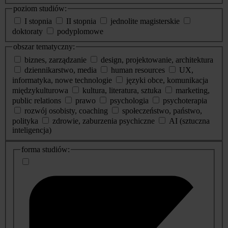
poziom studiów:
I stopnia
II stopnia
jednolite magisterskie
doktoraty
podyplomowe
obszar tematyczny:
biznes, zarządzanie
design, projektowanie, architektura
dziennikarstwo, media
human resources
UX,
informatyka, nowe technologie
języki obce, komunikacja
międzykulturowa
kultura, literatura, sztuka
marketing,
public relations
prawo
psychologia
psychoterapia
rozwój osobisty, coaching
społeczeństwo, państwo,
polityka
zdrowie, zaburzenia psychiczne
AI (sztuczna
inteligencja)
dodatkowe
forma studiów:
informacje
o
studiach