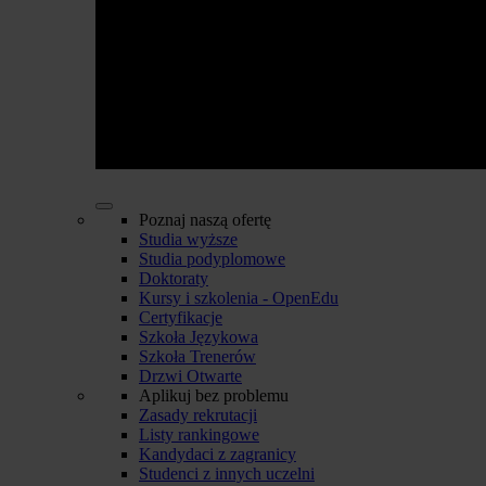
Poznaj naszą ofertę
Studia wyższe
Studia podyplomowe
Doktoraty
Kursy i szkolenia - OpenEdu
Certyfikacje
Szkoła Językowa
Szkoła Trenerów
Drzwi Otwarte
Aplikuj bez problemu
Zasady rekrutacji
Listy rankingowe
Kandydaci z zagranicy
Studenci z innych uczelni