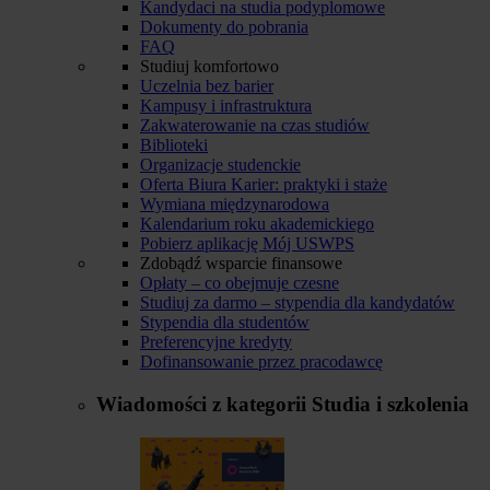
Kandydaci na studia podyplomowe
Dokumenty do pobrania
FAQ
Studiuj komfortowo
Uczelnia bez barier
Kampusy i infrastruktura
Zakwaterowanie na czas studiów
Biblioteki
Organizacje studenckie
Oferta Biura Karier: praktyki i staże
Wymiana międzynarodowa
Kalendarium roku akademickiego
Pobierz aplikację Mój USWPS
Zdobądź wsparcie finansowe
Opłaty – co obejmuje czesne
Studiuj za darmo – stypendia dla kandydatów
Stypendia dla studentów
Preferencyjne kredyty
Dofinansowanie przez pracodawcę
Wiadomości z kategorii
Studia i szkolenia