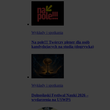
Wykłady i spotkania
Na pole!!! Twórczy plener dla osób
kandydujących na studia (dogrywka)
Wykłady i spotkania
Dolnośląski Festiwal Nauki 2026 –
wydarzenia na USWPS