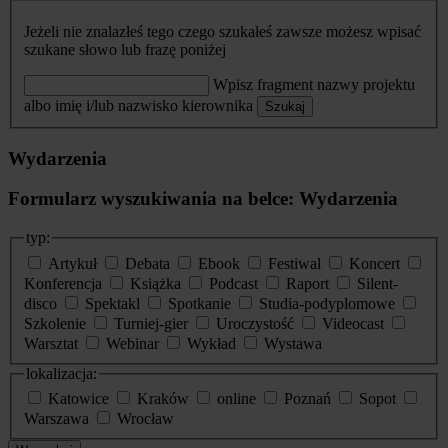
Jeżeli nie znalazłeś tego czego szukałeś zawsze możesz wpisać
szukane słowo lub frazę poniżej
Wpisz fragment nazwy projektu
albo imię i/lub nazwisko kierownika
Szukaj
Wydarzenia
Formularz wyszukiwania na belce: Wydarzenia
typ:
Artykuł
Debata
Ebook
Festiwal
Koncert
Konferencja
Książka
Podcast
Raport
Silent-
disco
Spektakl
Spotkanie
Studia-podyplomowe
Szkolenie
Turniej-gier
Uroczystość
Videocast
Warsztat
Webinar
Wykład
Wystawa
lokalizacja:
Katowice
Kraków
online
Poznań
Sopot
Warszawa
Wrocław