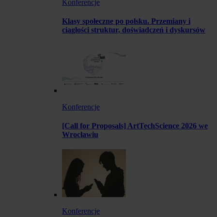
Konferencje
Klasy społeczne po polsku. Przemiany i
ciągłości struktur, doświadczeń i dyskursów
Konferencje
[Call for Proposals] ArtTechScience 2026 we
Wrocławiu
Konferencje