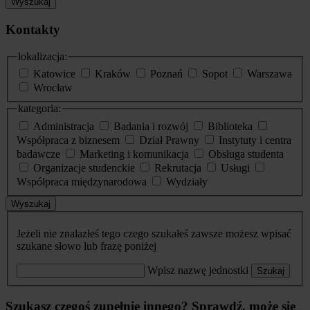
Wyszukaj
Kontakty
lokalizacja:
Katowice
Kraków
Poznań
Sopot
Warszawa
Wrocław
kategoria:
Administracja
Badania i rozwój
Biblioteka
Współpraca z biznesem
Dział Prawny
Instytuty i centra
badawcze
Marketing i komunikacja
Obsługa studenta
Organizacje studenckie
Rekrutacja
Usługi
Współpraca międzynarodowa
Wydziały
Wyszukaj
Jeżeli nie znalazłeś tego czego szukałeś zawsze możesz wpisać
szukane słowo lub frazę poniżej
Wpisz nazwę jednostki
Szukaj
Szukasz czegoś zupełnie innego? Sprawdź, może się