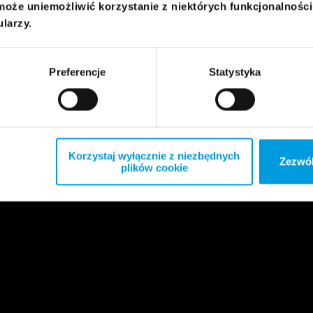
może uniemożliwić korzystanie z niektórych funkcjonalnośc
ularzy.
Preferencje
Statystyka
Korzystaj wyłącznie z niezbędnych
Zezwól
plików cookie