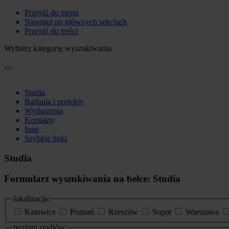
Przejdź do menu
Nawiguj po głównych sekcjach
Przejdź do treści
Wybierz kategorię wyszukiwania
Studia
Badania i projekty
Wydarzenia
Kontakty
Inne
Szybkie linki
Studia
Formularz wyszukiwania na belce: Studia
lokalizacja:
Katowice
Poznań
Rzeszów
Sopot
Warszawa
poziom studiów: