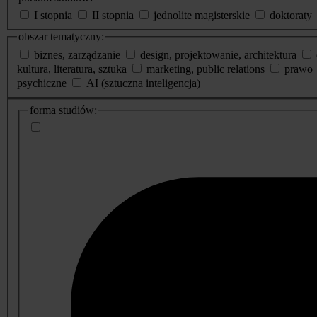
I stopnia
II stopnia
jednolite magisterskie
doktoraty
obszar tematyczny:
biznes, zarządzanie
design, projektowanie, architektura
kultura, literatura, sztuka
marketing, public relations
prawo
psychiczne
AI (sztuczna inteligencja)
dodatkowe
forma studiów:
informacje
o
studiach