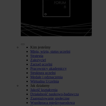
Kim jesteśmy
Misja, wizja, status uczelni
Strategia
Założyciel
Zarząd uczelni
Pracownicy akademiccy
Struktura uczelni
Medale i odznaczenia
Wirtualna Uczelnia
Jak działamy
Jakość kształcenia
Działalność naukowo-badawcza
Zaangażowanie społeczne
Współpraca międzynarodowa