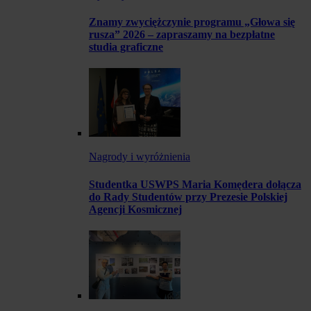
Znamy zwyciężczynie programu „Głowa się
rusza” 2026 – zapraszamy na bezpłatne
studia graficzne
Nagrody i wyróżnienia
Studentka USWPS Maria Komędera dołącza
do Rady Studentów przy Prezesie Polskiej
Agencji Kosmicznej