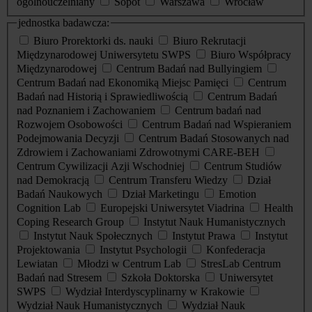
ogólnouczelniany
Sopot
Warszawa
Wrocław
jednostka badawcza:
Biuro Prorektorki ds. nauki
Biuro Rekrutacji
Międzynarodowej Uniwersytetu SWPS
Biuro Współpracy
Międzynarodowej
Centrum Badań nad Bullyingiem
Centrum Badań nad Ekonomiką Miejsc Pamięci
Centrum
Badań nad Historią i Sprawiedliwością
Centrum Badań
nad Poznaniem i Zachowaniem
Centrum badań nad
Rozwojem Osobowości
Centrum Badań nad Wspieraniem
Podejmowania Decyzji
Centrum Badań Stosowanych nad
Zdrowiem i Zachowaniami Zdrowotnymi CARE-BEH
Centrum Cywilizacji Azji Wschodniej
Centrum Studiów
nad Demokracją
Centrum Transferu Wiedzy
Dział
Badań Naukowych
Dział Marketingu
Emotion
Cognition Lab
Europejski Uniwersytet Viadrina
Health
Coping Research Group
Instytut Nauk Humanistycznych
Instytut Nauk Społecznych
Instytut Prawa
Instytut
Projektowania
Instytut Psychologii
Konfederacja
Lewiatan
Młodzi w Centrum Lab
StresLab Centrum
Badań nad Stresem
Szkoła Doktorska
Uniwersytet
SWPS
Wydział Interdyscyplinarny w Krakowie
Wydział Nauk Humanistycznych
Wydział Nauk