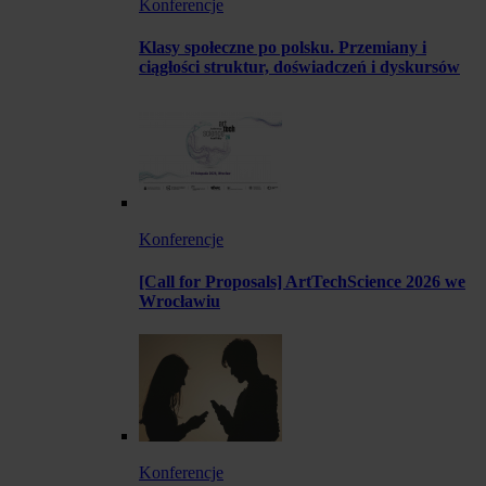
Konferencje
Klasy społeczne po polsku. Przemiany i
ciągłości struktur, doświadczeń i dyskursów
Konferencje
[Call for Proposals] ArtTechScience 2026 we
Wrocławiu
Konferencje