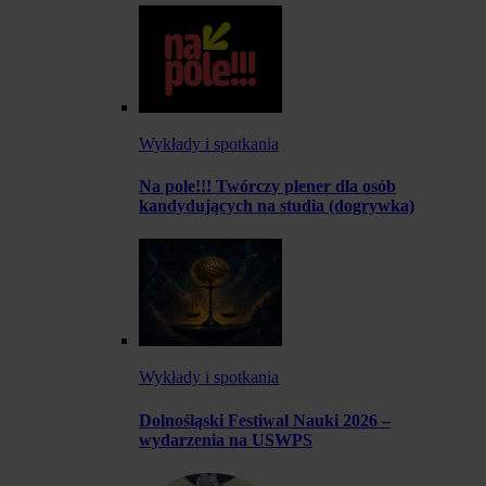
Wykłady i spotkania
Na pole!!! Twórczy plener dla osób
kandydujących na studia (dogrywka)
Wykłady i spotkania
Dolnośląski Festiwal Nauki 2026 –
wydarzenia na USWPS