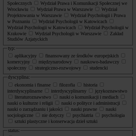
Społecznych
Wydział Prawa i Komunikacji Społecznej we
Wrocławiu
Wydział Prawa w Warszawie
Wydział
Projektowania w Warszawie
Wydział Psychologii i Prawa
w Poznaniu
Wydział Psychologii w Katowicach
Wydział Psychologii w Katowicach
Wydział Psychologii w
Krakowie
Wydział Psychologii w Warszawie
Zakład
Studiów Azjatyckich
typ:
aplikacyjny
finansowany ze środków europejskich
komercyjny
międzynarodowy
naukowo-badawczy
społeczny
strategiczno-rozwojowy
studencki
dyscyplina:
ekonomia i finanse
filozofia
historia
interdyscyplinarne
interdyscyplinarny
językoznawstwo
literaturoznawstwo
nauki o komunikacji i mediach
nauki o kulturze i religii
nauki o polityce i administracji
nauki o zarządzaniu i jakości
nauki prawne
nauki
socjologiczne
nie dotyczy
psychiatria
psychologia
sztuki plastyczne i konserwacja dzieł sztuki
status: