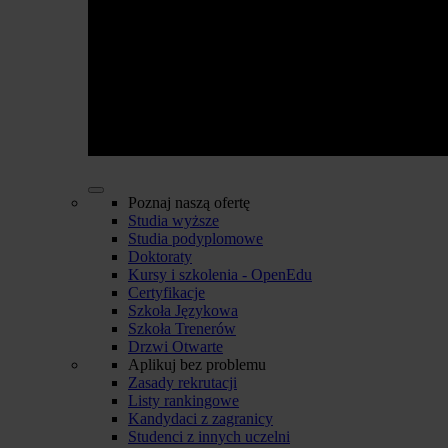
Poznaj naszą ofertę
Studia wyższe
Studia podyplomowe
Doktoraty
Kursy i szkolenia - OpenEdu
Certyfikacje
Szkoła Językowa
Szkoła Trenerów
Drzwi Otwarte
Aplikuj bez problemu
Zasady rekrutacji
Listy rankingowe
Kandydaci z zagranicy
Studenci z innych uczelni