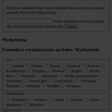
Jeżeli nie znalazłeś tego czego szukałeś zawsze możesz wpisać
szukane słowo lub frazę poniżej
Wpisz fragment nazwy projektu
albo imię i/lub nazwisko kierownika
Szukaj
Wydarzenia
Formularz wyszukiwania na belce: Wydarzenia
typ:
Artykuł
Debata
Ebook
Festiwal
Koncert
Konferencja
Książka
Podcast
Raport
Silent-
disco
Spektakl
Spotkanie
Studia-podyplomowe
Szkolenie
Turniej-gier
Uroczystość
Videocast
Warsztat
Webinar
Wykład
Wystawa
lokalizacja:
Katowice
Kraków
online
Poznań
Sopot
Warszawa
Wrocław