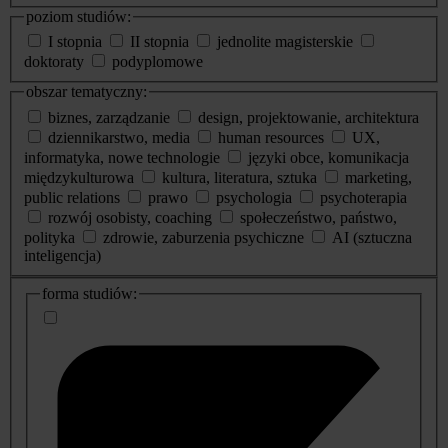
poziom studiów:
I stopnia
II stopnia
jednolite magisterskie
doktoraty
podyplomowe
obszar tematyczny:
biznes, zarządzanie
design, projektowanie, architektura
dziennikarstwo, media
human resources
UX,
informatyka, nowe technologie
języki obce, komunikacja
międzykulturowa
kultura, literatura, sztuka
marketing,
public relations
prawo
psychologia
psychoterapia
rozwój osobisty, coaching
społeczeństwo, państwo,
polityka
zdrowie, zaburzenia psychiczne
AI (sztuczna
inteligencja)
dodatkowe
forma studiów:
informacje
o
studiach