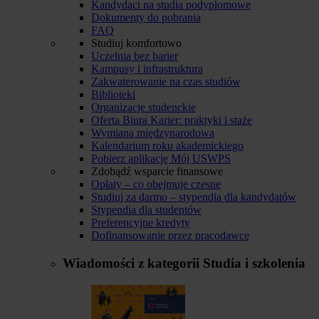
Kandydaci na studia podyplomowe
Dokumenty do pobrania
FAQ
Studiuj komfortowo
Uczelnia bez barier
Kampusy i infrastruktura
Zakwaterowanie na czas studiów
Biblioteki
Organizacje studenckie
Oferta Biura Karier: praktyki i staże
Wymiana międzynarodowa
Kalendarium roku akademickiego
Pobierz aplikację Mój USWPS
Zdobądź wsparcie finansowe
Opłaty – co obejmuje czesne
Studiuj za darmo – stypendia dla kandydatów
Stypendia dla studentów
Preferencyjne kredyty
Dofinansowanie przez pracodawcę
Wiadomości z kategorii
Studia i szkolenia