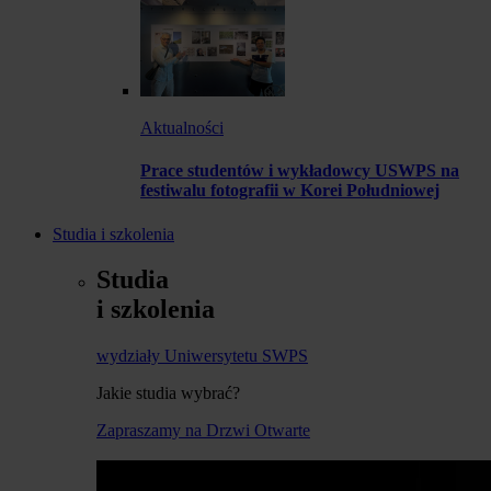
Aktualności
Prace studentów i wykładowcy USWPS na
festiwalu fotografii w Korei Południowej
Studia i szkolenia
Studia
i szkolenia
wydziały Uniwersytetu SWPS
Jakie studia wybrać?
Zapraszamy na Drzwi Otwarte