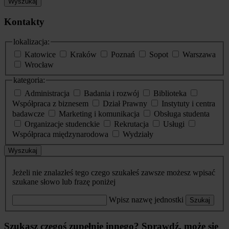
Wyszukaj
Kontakty
lokalizacja:
Katowice
Kraków
Poznań
Sopot
Warszawa
Wrocław
kategoria:
Administracja
Badania i rozwój
Biblioteka
Współpraca z biznesem
Dział Prawny
Instytuty i centra
badawcze
Marketing i komunikacja
Obsługa studenta
Organizacje studenckie
Rekrutacja
Usługi
Współpraca międzynarodowa
Wydziały
Wyszukaj
Jeżeli nie znalazłeś tego czego szukałeś zawsze możesz wpisać
szukane słowo lub frazę poniżej
Wpisz nazwę jednostki
Szukaj
Szukasz czegoś zupełnie innego? Sprawdź, może się