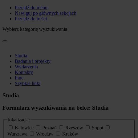
Przejdź do menu
Nawiguj po głównych sekcjach
Przejdź do treści
Wybierz kategorię wyszukiwania
Studia
Badania i projekty
Wydarzenia
Kontakty
Inne
Szybkie linki
Studia
Formularz wyszukiwania na belce: Studia
lokalizacja:
Katowice
Poznań
Rzeszów
Sopot
Warszawa
Wrocław
Kraków