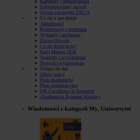
Kampusy i infrastruktura
Zrównoważony rozwój
Sojusz europejski ERUA
Co się u nas dzieje
Aktualności
Konferencje i seminaria
Wykłady i spotkania
Drzwi Otwarte
Co po licencjacie?
Kurs Matura 2026
Nagrody i wyróżnienia
Nowości wydawnicze
Dołącz do nas
Oferty pracy
Pion akademicki
Pion organizacyjny
HR Excellence in Research
Akademicki Program Stażowy
Wiadomości z kategorii
My, Uniwersytet