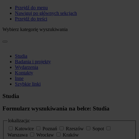
Przejdź do menu
Nawiguj po głównych sekcjach
Przejdź do treści
Wybierz kategorię wyszukiwania
Studia
Badania i projekty
Wydarzenia
Kontakty
Inne
Szybkie linki
Studia
Formularz wyszukiwania na belce: Studia
lokalizacja:
Katowice
Poznań
Rzeszów
Sopot
Warszawa
Wrocław
Kraków