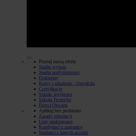
Poznaj naszą ofertę
Studia wyższe
Studia podyplomowe
Doktoraty
Kursy i szkolenia - OpenEdu
Certyfikacje
Szkoła Językowa
Szkoła Trenerów
Drzwi Otwarte
Aplikuj bez problemu
Zasady rekrutacji
Listy rankingowe
Kandydaci z zagranicy
Studenci z innych uczelni