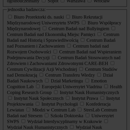
ogólnouczelniany
Sopot
Warszawa
Wrocław
jednostka badawcza:
Biuro Prorektorki ds. nauki
Biuro Rekrutacji
Międzynarodowej Uniwersytetu SWPS
Biuro Współpracy
Międzynarodowej
Centrum Badań nad Bullyingiem
Centrum Badań nad Ekonomiką Miejsc Pamięci
Centrum
Badań nad Historią i Sprawiedliwością
Centrum Badań
nad Poznaniem i Zachowaniem
Centrum badań nad
Rozwojem Osobowości
Centrum Badań nad Wspieraniem
Podejmowania Decyzji
Centrum Badań Stosowanych nad
Zdrowiem i Zachowaniami Zdrowotnymi CARE-BEH
Centrum Cywilizacji Azji Wschodniej
Centrum Studiów
nad Demokracją
Centrum Transferu Wiedzy
Dział
Badań Naukowych
Dział Marketingu
Emotion
Cognition Lab
Europejski Uniwersytet Viadrina
Health
Coping Research Group
Instytut Nauk Humanistycznych
Instytut Nauk Społecznych
Instytut Prawa
Instytut
Projektowania
Instytut Psychologii
Konfederacja
Lewiatan
Młodzi w Centrum Lab
StresLab Centrum
Badań nad Stresem
Szkoła Doktorska
Uniwersytet
SWPS
Wydział Interdyscyplinarny w Krakowie
Wydział Nauk Humanistycznych
Wydział Nauk