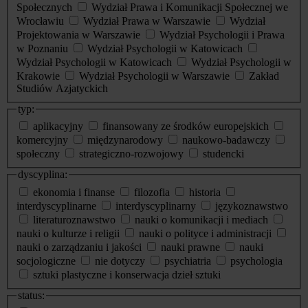
Społecznych
Wydział Prawa i Komunikacji Społecznej we
Wrocławiu
Wydział Prawa w Warszawie
Wydział
Projektowania w Warszawie
Wydział Psychologii i Prawa
w Poznaniu
Wydział Psychologii w Katowicach
Wydział Psychologii w Katowicach
Wydział Psychologii w
Krakowie
Wydział Psychologii w Warszawie
Zakład
Studiów Azjatyckich
typ:
aplikacyjny
finansowany ze środków europejskich
komercyjny
międzynarodowy
naukowo-badawczy
społeczny
strategiczno-rozwojowy
studencki
dyscyplina:
ekonomia i finanse
filozofia
historia
interdyscyplinarne
interdyscyplinarny
językoznawstwo
literaturoznawstwo
nauki o komunikacji i mediach
nauki o kulturze i religii
nauki o polityce i administracji
nauki o zarządzaniu i jakości
nauki prawne
nauki
socjologiczne
nie dotyczy
psychiatria
psychologia
sztuki plastyczne i konserwacja dzieł sztuki
status: