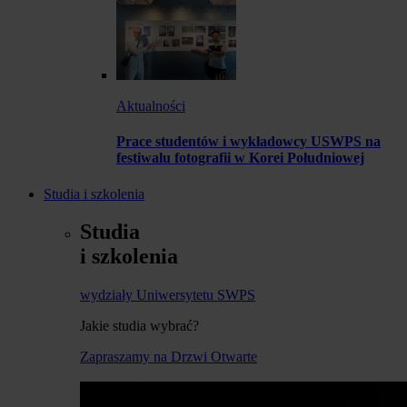
Aktualności
Prace studentów i wykładowcy USWPS na
festiwalu fotografii w Korei Południowej
Studia i szkolenia
Studia
i szkolenia
wydziały Uniwersytetu SWPS
Jakie studia wybrać?
Zapraszamy na Drzwi Otwarte