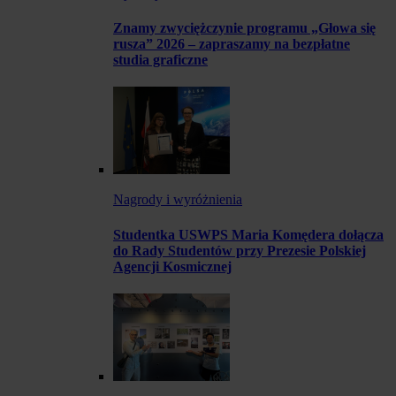
Znamy zwyciężczynie programu „Głowa się
rusza” 2026 – zapraszamy na bezpłatne
studia graficzne
Nagrody i wyróżnienia
Studentka USWPS Maria Komędera dołącza
do Rady Studentów przy Prezesie Polskiej
Agencji Kosmicznej