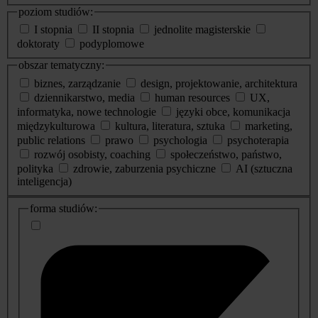
poziom studiów:
I stopnia
II stopnia
jednolite magisterskie
doktoraty
podyplomowe
obszar tematyczny:
biznes, zarządzanie
design, projektowanie, architektura
dziennikarstwo, media
human resources
UX,
informatyka, nowe technologie
języki obce, komunikacja
międzykulturowa
kultura, literatura, sztuka
marketing,
public relations
prawo
psychologia
psychoterapia
rozwój osobisty, coaching
społeczeństwo, państwo,
polityka
zdrowie, zaburzenia psychiczne
AI (sztuczna
inteligencja)
dodatkowe
forma studiów:
informacje
o
studiach