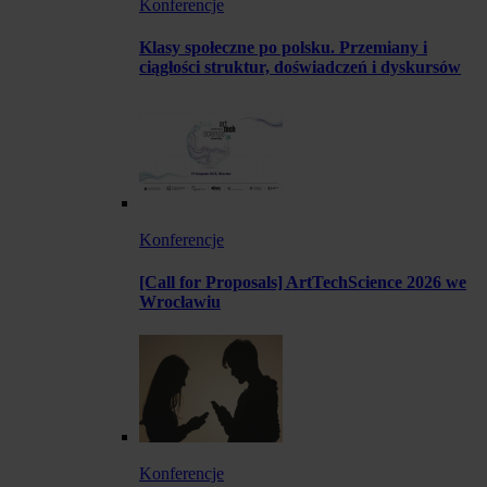
Konferencje
Klasy społeczne po polsku. Przemiany i
ciągłości struktur, doświadczeń i dyskursów
Konferencje
[Call for Proposals] ArtTechScience 2026 we
Wrocławiu
Konferencje