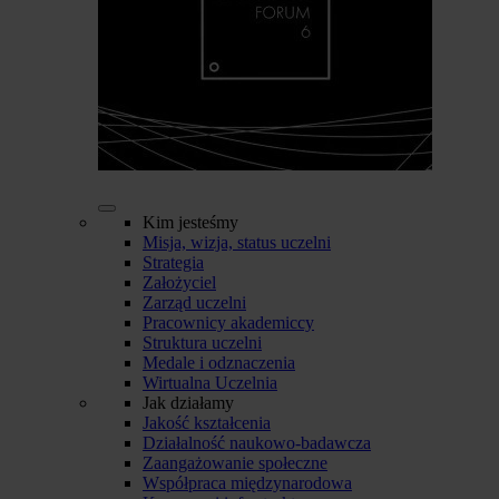
Kim jesteśmy
Misja, wizja, status uczelni
Strategia
Założyciel
Zarząd uczelni
Pracownicy akademiccy
Struktura uczelni
Medale i odznaczenia
Wirtualna Uczelnia
Jak działamy
Jakość kształcenia
Działalność naukowo-badawcza
Zaangażowanie społeczne
Współpraca międzynarodowa