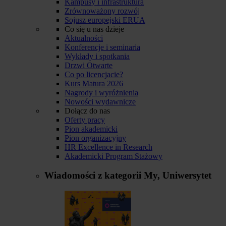
Kampusy i infrastruktura
Zrównoważony rozwój
Sojusz europejski ERUA
Co się u nas dzieje
Aktualności
Konferencje i seminaria
Wykłady i spotkania
Drzwi Otwarte
Co po licencjacie?
Kurs Matura 2026
Nagrody i wyróżnienia
Nowości wydawnicze
Dołącz do nas
Oferty pracy
Pion akademicki
Pion organizacyjny
HR Excellence in Research
Akademicki Program Stażowy
Wiadomości z kategorii
My, Uniwersytet