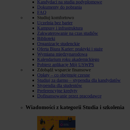
Kandydaci na studia podyplomowe
Dokumenty do pobrania
FAQ
Studiuj komfortowo
Uczelnia bez barier
Kampusy i infrastruktura
Zakwaterowanie na czas studiów
Biblioteki
Organizacje studenckie
Oferta Biura Karier: praktyki i staże
Wymiana międzynarodowa
Kalendarium roku akademickiego
Pobierz aplikację Mój USWPS
Zdobądź wsparcie finansowe
Opłaty – co obejmuje czesne
Studiuj za darmo – stypendia dla kandydatów
Stypendia dla studentów
Preferencyjne kredyty
Dofinansowanie przez pracodawcę
Wiadomości z kategorii
Studia i szkolenia