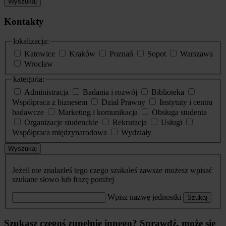
Wyszukaj
Kontakty
lokalizacja:
Katowice
Kraków
Poznań
Sopot
Warszawa
Wrocław
kategoria:
Administracja
Badania i rozwój
Biblioteka
Współpraca z biznesem
Dział Prawny
Instytuty i centra
badawcze
Marketing i komunikacja
Obsługa studenta
Organizacje studenckie
Rekrutacja
Usługi
Współpraca międzynarodowa
Wydziały
Wyszukaj
Jeżeli nie znalazłeś tego czego szukałeś zawsze możesz wpisać
szukane słowo lub frazę poniżej
Wpisz nazwę jednostki
Szukaj
Szukasz czegoś zupełnie innego? Sprawdź, może się