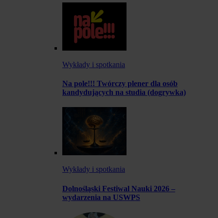
Wykłady i spotkania
Na pole!!! Twórczy plener dla osób
kandydujących na studia (dogrywka)
Wykłady i spotkania
Dolnośląski Festiwal Nauki 2026 –
wydarzenia na USWPS