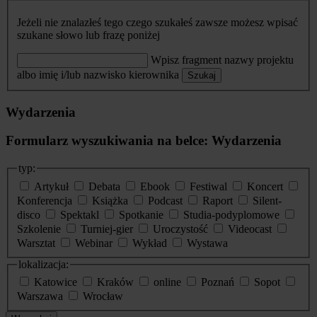
Jeżeli nie znalazłeś tego czego szukałeś zawsze możesz wpisać
szukane słowo lub frazę poniżej
Wpisz fragment nazwy projektu
albo imię i/lub nazwisko kierownika
Szukaj
Wydarzenia
Formularz wyszukiwania na belce: Wydarzenia
typ:
Artykuł
Debata
Ebook
Festiwal
Koncert
Konferencja
Książka
Podcast
Raport
Silent-
disco
Spektakl
Spotkanie
Studia-podyplomowe
Szkolenie
Turniej-gier
Uroczystość
Videocast
Warsztat
Webinar
Wykład
Wystawa
lokalizacja:
Katowice
Kraków
online
Poznań
Sopot
Warszawa
Wrocław