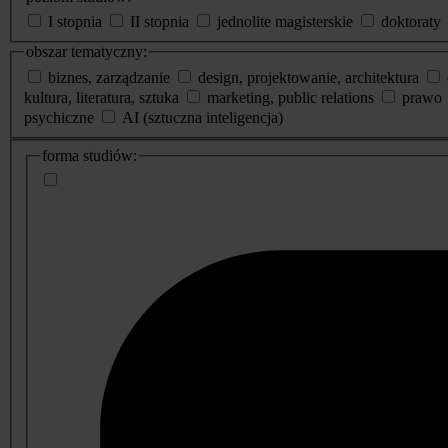
I stopnia
II stopnia
jednolite magisterskie
doktoraty
obszar tematyczny:
biznes, zarządzanie
design, projektowanie, architektura
kultura, literatura, sztuka
marketing, public relations
prawo
psychiczne
AI (sztuczna inteligencja)
dodatkowe
forma studiów:
informacje
o
studiach