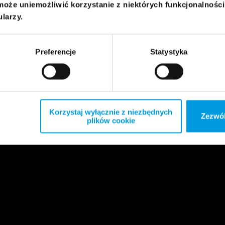
może uniemożliwić korzystanie z niektórych funkcjonalnośc
ularzy.
Preferencje
Statystyka
Korzystaj wyłącznie z niezbędnych
Zezwól
plików cookie