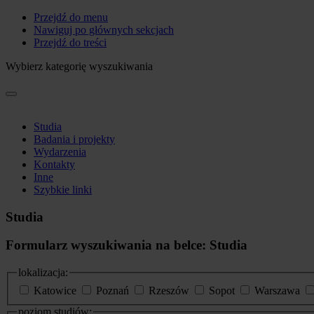
Przejdź do menu
Nawiguj po głównych sekcjach
Przejdź do treści
Wybierz kategorię wyszukiwania
Studia
Badania i projekty
Wydarzenia
Kontakty
Inne
Szybkie linki
Studia
Formularz wyszukiwania na belce: Studia
lokalizacja:
Katowice
Poznań
Rzeszów
Sopot
Warszawa
poziom studiów: