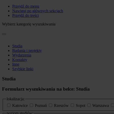
Przejdź do menu
Nawiguj po głównych sekcjach
Przejdź do treści
Wybierz kategorię wyszukiwania
Studia
Badania i projekty
Wydarzenia
Kontakty
Inne
Szybkie linki
Studia
Formularz wyszukiwania na belce: Studia
lokalizacja:
Katowice
Poznań
Rzeszów
Sopot
Warszawa
poziom studiów: