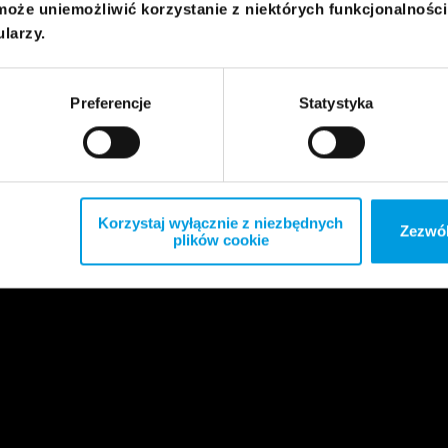
może uniemożliwić korzystanie z niektórych funkcjonalnośc
ularzy.
Preferencje
Statystyka
Korzystaj wyłącznie z niezbędnych
Zezwól
plików cookie