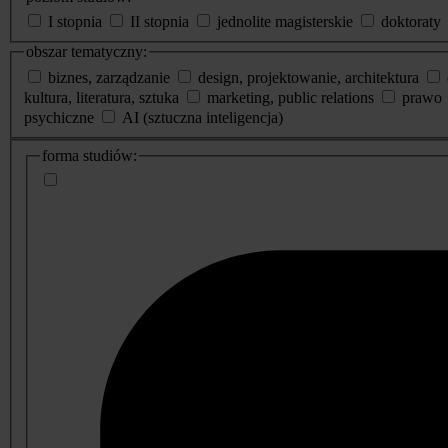
I stopnia
II stopnia
jednolite magisterskie
doktoraty
obszar tematyczny:
biznes, zarządzanie
design, projektowanie, architektura
kultura, literatura, sztuka
marketing, public relations
prawo
psychiczne
AI (sztuczna inteligencja)
dodatkowe
forma studiów:
informacje
o
studiach