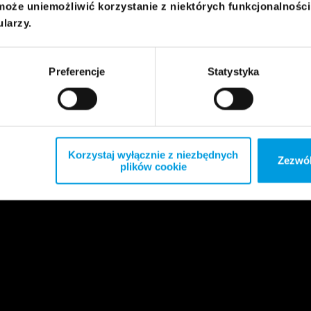
może uniemożliwić korzystanie z niektórych funkcjonalnośc
ularzy.
Preferencje
Statystyka
Korzystaj wyłącznie z niezbędnych
Zezwól
plików cookie