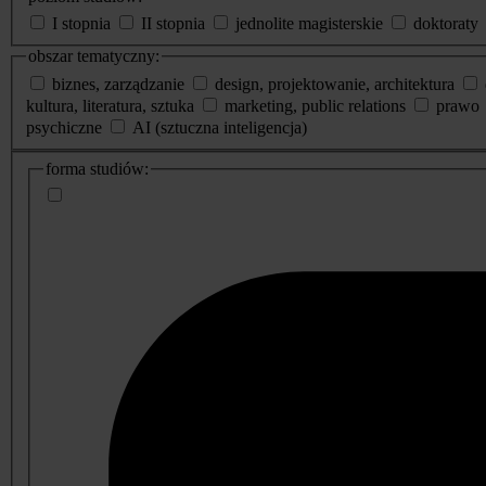
I stopnia
II stopnia
jednolite magisterskie
doktoraty
obszar tematyczny:
biznes, zarządzanie
design, projektowanie, architektura
kultura, literatura, sztuka
marketing, public relations
prawo
psychiczne
AI (sztuczna inteligencja)
dodatkowe
forma studiów:
informacje
o
studiach