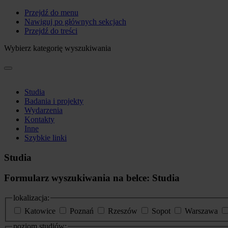
Przejdź do menu
Nawiguj po głównych sekcjach
Przejdź do treści
Wybierz kategorię wyszukiwania
Studia
Badania i projekty
Wydarzenia
Kontakty
Inne
Szybkie linki
Studia
Formularz wyszukiwania na belce: Studia
lokalizacja:
Katowice
Poznań
Rzeszów
Sopot
Warszawa
poziom studiów: