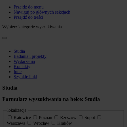
Przejdź do menu
Nawiguj po głównych sekcjach
Przejdź do treści
Wybierz kategorię wyszukiwania
Studia
Badania i projekty
Wydarzenia
Kontakty
Inne
Szybkie linki
Studia
Formularz wyszukiwania na belce: Studia
lokalizacja:
Katowice
Poznań
Rzeszów
Sopot
Warszawa
Wrocław
Kraków