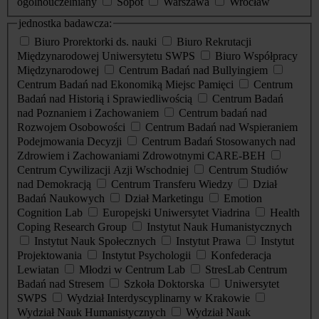
ogólnouczelniany
Sopot
Warszawa
Wrocław
jednostka badawcza:
Biuro Prorektorki ds. nauki
Biuro Rekrutacji
Międzynarodowej Uniwersytetu SWPS
Biuro Współpracy
Międzynarodowej
Centrum Badań nad Bullyingiem
Centrum Badań nad Ekonomiką Miejsc Pamięci
Centrum
Badań nad Historią i Sprawiedliwością
Centrum Badań
nad Poznaniem i Zachowaniem
Centrum badań nad
Rozwojem Osobowości
Centrum Badań nad Wspieraniem
Podejmowania Decyzji
Centrum Badań Stosowanych nad
Zdrowiem i Zachowaniami Zdrowotnymi CARE-BEH
Centrum Cywilizacji Azji Wschodniej
Centrum Studiów
nad Demokracją
Centrum Transferu Wiedzy
Dział
Badań Naukowych
Dział Marketingu
Emotion
Cognition Lab
Europejski Uniwersytet Viadrina
Health
Coping Research Group
Instytut Nauk Humanistycznych
Instytut Nauk Społecznych
Instytut Prawa
Instytut
Projektowania
Instytut Psychologii
Konfederacja
Lewiatan
Młodzi w Centrum Lab
StresLab Centrum
Badań nad Stresem
Szkoła Doktorska
Uniwersytet
SWPS
Wydział Interdyscyplinarny w Krakowie
Wydział Nauk Humanistycznych
Wydział Nauk