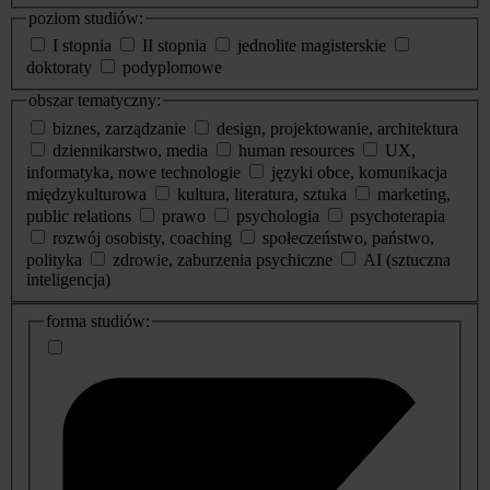
poziom studiów:
I stopnia
II stopnia
jednolite magisterskie
doktoraty
podyplomowe
obszar tematyczny:
biznes, zarządzanie
design, projektowanie, architektura
dziennikarstwo, media
human resources
UX,
informatyka, nowe technologie
języki obce, komunikacja
międzykulturowa
kultura, literatura, sztuka
marketing,
public relations
prawo
psychologia
psychoterapia
rozwój osobisty, coaching
społeczeństwo, państwo,
polityka
zdrowie, zaburzenia psychiczne
AI (sztuczna
inteligencja)
dodatkowe
forma studiów:
informacje
o
studiach