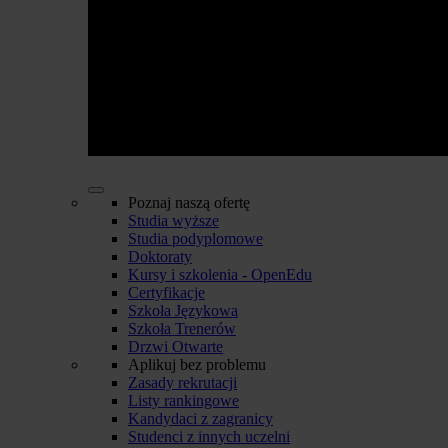
Poznaj naszą ofertę
Studia wyższe
Studia podyplomowe
Doktoraty
Kursy i szkolenia - OpenEdu
Certyfikacje
Szkoła Językowa
Szkoła Trenerów
Drzwi Otwarte
Aplikuj bez problemu
Zasady rekrutacji
Listy rankingowe
Kandydaci z zagranicy
Studenci z innych uczelni