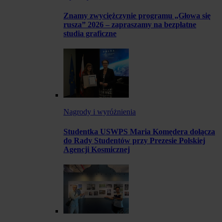
Znamy zwyciężczynie programu „Głowa się
rusza” 2026 – zapraszamy na bezpłatne
studia graficzne
Nagrody i wyróżnienia
Studentka USWPS Maria Komędera dołącza
do Rady Studentów przy Prezesie Polskiej
Agencji Kosmicznej