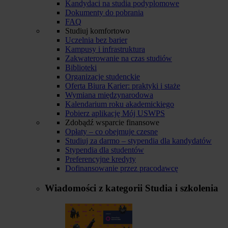
Kandydaci na studia podyplomowe
Dokumenty do pobrania
FAQ
Studiuj komfortowo
Uczelnia bez barier
Kampusy i infrastruktura
Zakwaterowanie na czas studiów
Biblioteki
Organizacje studenckie
Oferta Biura Karier: praktyki i staże
Wymiana międzynarodowa
Kalendarium roku akademickiego
Pobierz aplikację Mój USWPS
Zdobądź wsparcie finansowe
Opłaty – co obejmuje czesne
Studiuj za darmo – stypendia dla kandydatów
Stypendia dla studentów
Preferencyjne kredyty
Dofinansowanie przez pracodawcę
Wiadomości z kategorii
Studia i szkolenia