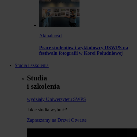
Aktualności
Prace studentów i wykładowcy USWPS na
festiwalu fotografii w Korei Południowej
Studia i szkolenia
Studia
i szkolenia
wydziały Uniwersytetu SWPS
Jakie studia wybrać?
Zapraszamy na Drzwi Otwarte