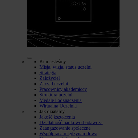
Kim jesteśmy
Misja, wizja, status uczelni
Strategia
Założyciel
Zarząd uczelni
Pracownicy akademiccy
Struktura uczelni
Medale i odznaczenia
Wirtualna Uczelnia
Jak działamy
Jakość kształcenia
Działalność naukowo-badawcza
Zaangażowanie społeczne
Współpraca międzynarodowa