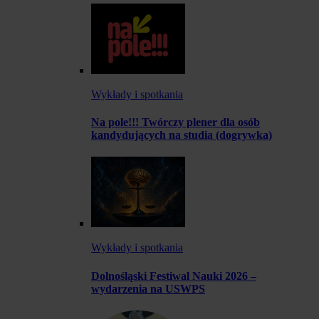
Wykłady i spotkania
Na pole!!! Twórczy plener dla osób
kandydujących na studia (dogrywka)
Wykłady i spotkania
Dolnośląski Festiwal Nauki 2026 –
wydarzenia na USWPS