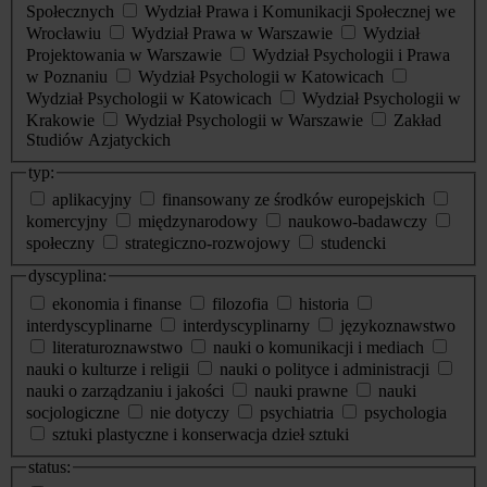
Społecznych
Wydział Prawa i Komunikacji Społecznej we
Wrocławiu
Wydział Prawa w Warszawie
Wydział
Projektowania w Warszawie
Wydział Psychologii i Prawa
w Poznaniu
Wydział Psychologii w Katowicach
Wydział Psychologii w Katowicach
Wydział Psychologii w
Krakowie
Wydział Psychologii w Warszawie
Zakład
Studiów Azjatyckich
typ:
aplikacyjny
finansowany ze środków europejskich
komercyjny
międzynarodowy
naukowo-badawczy
społeczny
strategiczno-rozwojowy
studencki
dyscyplina:
ekonomia i finanse
filozofia
historia
interdyscyplinarne
interdyscyplinarny
językoznawstwo
literaturoznawstwo
nauki o komunikacji i mediach
nauki o kulturze i religii
nauki o polityce i administracji
nauki o zarządzaniu i jakości
nauki prawne
nauki
socjologiczne
nie dotyczy
psychiatria
psychologia
sztuki plastyczne i konserwacja dzieł sztuki
status: