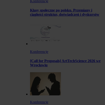
Konferencje
Klasy społeczne po polsku. Przemiany i
ciągłości struktur, doświadczeń i dyskursów
Konferencje
[Call for Proposals] ArtTechScience 2026 we
Wrocławiu
Konferencje