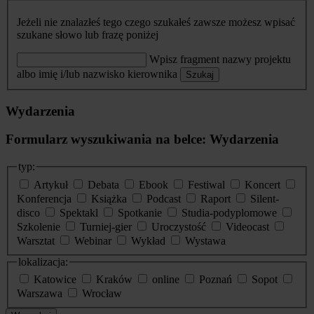
Jeżeli nie znalazłeś tego czego szukałeś zawsze możesz wpisać
szukane słowo lub frazę poniżej
Wpisz fragment nazwy projektu
albo imię i/lub nazwisko kierownika
Szukaj
Wydarzenia
Formularz wyszukiwania na belce: Wydarzenia
typ:
Artykuł
Debata
Ebook
Festiwal
Koncert
Konferencja
Książka
Podcast
Raport
Silent-
disco
Spektakl
Spotkanie
Studia-podyplomowe
Szkolenie
Turniej-gier
Uroczystość
Videocast
Warsztat
Webinar
Wykład
Wystawa
lokalizacja:
Katowice
Kraków
online
Poznań
Sopot
Warszawa
Wrocław