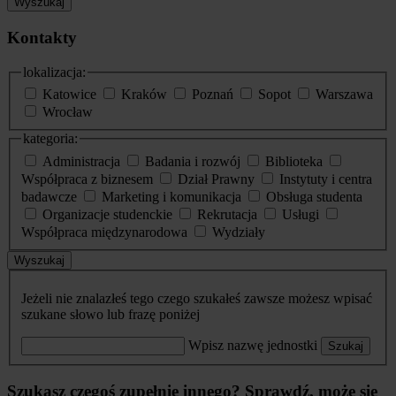
Wyszukaj
Kontakty
lokalizacja:
Katowice
Kraków
Poznań
Sopot
Warszawa
Wrocław
kategoria:
Administracja
Badania i rozwój
Biblioteka
Współpraca z biznesem
Dział Prawny
Instytuty i centra
badawcze
Marketing i komunikacja
Obsługa studenta
Organizacje studenckie
Rekrutacja
Usługi
Współpraca międzynarodowa
Wydziały
Wyszukaj
Jeżeli nie znalazłeś tego czego szukałeś zawsze możesz wpisać
szukane słowo lub frazę poniżej
Wpisz nazwę jednostki
Szukaj
Szukasz czegoś zupełnie innego? Sprawdź, może się