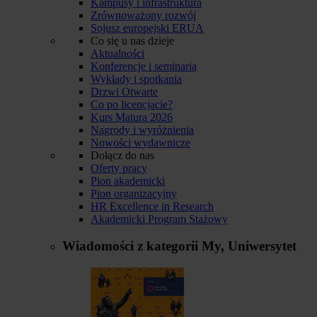
Kampusy i infrastruktura
Zrównoważony rozwój
Sojusz europejski ERUA
Co się u nas dzieje
Aktualności
Konferencje i seminaria
Wykłady i spotkania
Drzwi Otwarte
Co po licencjacie?
Kurs Matura 2026
Nagrody i wyróżnienia
Nowości wydawnicze
Dołącz do nas
Oferty pracy
Pion akademicki
Pion organizacyjny
HR Excellence in Research
Akademicki Program Stażowy
Wiadomości z kategorii
My, Uniwersytet