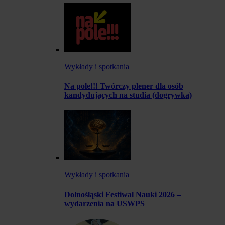
Wykłady i spotkania
Na pole!!! Twórczy plener dla osób
kandydujących na studia (dogrywka)
Wykłady i spotkania
Dolnośląski Festiwal Nauki 2026 –
wydarzenia na USWPS