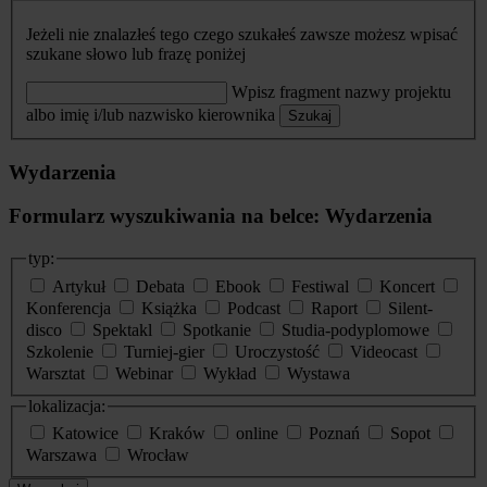
Jeżeli nie znalazłeś tego czego szukałeś zawsze możesz wpisać
szukane słowo lub frazę poniżej
Wpisz fragment nazwy projektu
albo imię i/lub nazwisko kierownika
Szukaj
Wydarzenia
Formularz wyszukiwania na belce: Wydarzenia
typ:
Artykuł
Debata
Ebook
Festiwal
Koncert
Konferencja
Książka
Podcast
Raport
Silent-
disco
Spektakl
Spotkanie
Studia-podyplomowe
Szkolenie
Turniej-gier
Uroczystość
Videocast
Warsztat
Webinar
Wykład
Wystawa
lokalizacja:
Katowice
Kraków
online
Poznań
Sopot
Warszawa
Wrocław