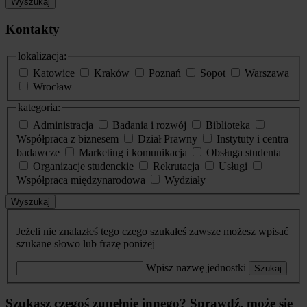
Wyszukaj
Kontakty
lokalizacja:
Katowice
Kraków
Poznań
Sopot
Warszawa
Wrocław
kategoria:
Administracja
Badania i rozwój
Biblioteka
Współpraca z biznesem
Dział Prawny
Instytuty i centra
badawcze
Marketing i komunikacja
Obsługa studenta
Organizacje studenckie
Rekrutacja
Usługi
Współpraca międzynarodowa
Wydziały
Wyszukaj
Jeżeli nie znalazłeś tego czego szukałeś zawsze możesz wpisać
szukane słowo lub frazę poniżej
Wpisz nazwę jednostki
Szukaj
Szukasz czegoś zupełnie innego? Sprawdź, może się