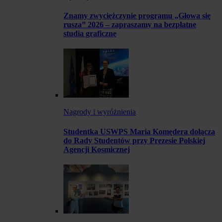
Znamy zwyciężczynie programu „Głowa się
rusza” 2026 – zapraszamy na bezpłatne
studia graficzne
Nagrody i wyróżnienia
Studentka USWPS Maria Komędera dołącza
do Rady Studentów przy Prezesie Polskiej
Agencji Kosmicznej