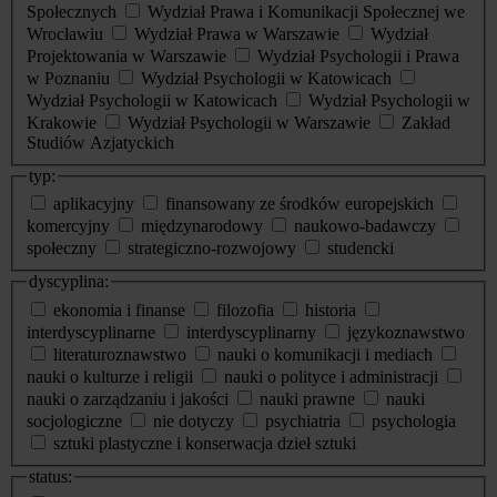
Społecznych
Wydział Prawa i Komunikacji Społecznej we
Wrocławiu
Wydział Prawa w Warszawie
Wydział
Projektowania w Warszawie
Wydział Psychologii i Prawa
w Poznaniu
Wydział Psychologii w Katowicach
Wydział Psychologii w Katowicach
Wydział Psychologii w
Krakowie
Wydział Psychologii w Warszawie
Zakład
Studiów Azjatyckich
typ:
aplikacyjny
finansowany ze środków europejskich
komercyjny
międzynarodowy
naukowo-badawczy
społeczny
strategiczno-rozwojowy
studencki
dyscyplina:
ekonomia i finanse
filozofia
historia
interdyscyplinarne
interdyscyplinarny
językoznawstwo
literaturoznawstwo
nauki o komunikacji i mediach
nauki o kulturze i religii
nauki o polityce i administracji
nauki o zarządzaniu i jakości
nauki prawne
nauki
socjologiczne
nie dotyczy
psychiatria
psychologia
sztuki plastyczne i konserwacja dzieł sztuki
status: