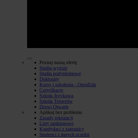
Poznaj naszą ofertę
Studia wyższe
Studia podyplomowe
Doktoraty
Kursy i szkolenia - OpenEdu
Certyfikacje
Szkoła Językowa
Szkoła Trenerów
Drzwi Otwarte
Aplikuj bez problemu
Zasady rekrutacji
Listy rankingowe
Kandydaci z zagranicy
Studenci z innych uczelni