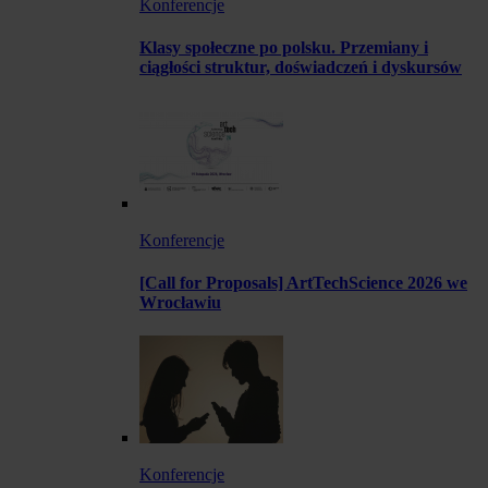
Konferencje
Klasy społeczne po polsku. Przemiany i
ciągłości struktur, doświadczeń i dyskursów
Konferencje
[Call for Proposals] ArtTechScience 2026 we
Wrocławiu
Konferencje