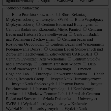
ogólnouczelniany
Sopot
Warszawa
Wrocław
jednostka badawcza:
Biuro Prorektorki ds. nauki
Biuro Rekrutacji
Międzynarodowej Uniwersytetu SWPS
Biuro Współpracy
Międzynarodowej
Centrum Badań nad Bullyingiem
Centrum Badań nad Ekonomiką Miejsc Pamięci
Centrum
Badań nad Historią i Sprawiedliwością
Centrum Badań
nad Poznaniem i Zachowaniem
Centrum badań nad
Rozwojem Osobowości
Centrum Badań nad Wspieraniem
Podejmowania Decyzji
Centrum Badań Stosowanych nad
Zdrowiem i Zachowaniami Zdrowotnymi CARE-BEH
Centrum Cywilizacji Azji Wschodniej
Centrum Studiów
nad Demokracją
Centrum Transferu Wiedzy
Dział
Badań Naukowych
Dział Marketingu
Emotion
Cognition Lab
Europejski Uniwersytet Viadrina
Health
Coping Research Group
Instytut Nauk Humanistycznych
Instytut Nauk Społecznych
Instytut Prawa
Instytut
Projektowania
Instytut Psychologii
Konfederacja
Lewiatan
Młodzi w Centrum Lab
StresLab Centrum
Badań nad Stresem
Szkoła Doktorska
Uniwersytet
SWPS
Wydział Interdyscyplinarny w Krakowie
Wydział Nauk Humanistycznych
Wydział Nauk