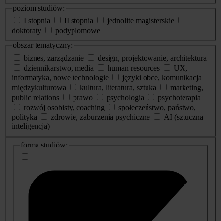
poziom studiów:
I stopnia
II stopnia
jednolite magisterskie
doktoraty
podyplomowe
obszar tematyczny:
biznes, zarządzanie
design, projektowanie, architektura
dziennikarstwo, media
human resources
UX,
informatyka, nowe technologie
języki obce, komunikacja
międzykulturowa
kultura, literatura, sztuka
marketing,
public relations
prawo
psychologia
psychoterapia
rozwój osobisty, coaching
społeczeństwo, państwo,
polityka
zdrowie, zaburzenia psychiczne
AI (sztuczna
inteligencja)
dodatkowe
forma studiów:
informacje
o
studiach