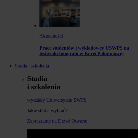
Aktualności
Prace studentów i wykładowcy USWPS na
festiwalu fotografii w Korei Południowej
Studia i szkolenia
Studia
i szkolenia
wydziały Uniwersytetu SWPS
Jakie studia wybrać?
Zapraszamy na Drzwi Otwarte