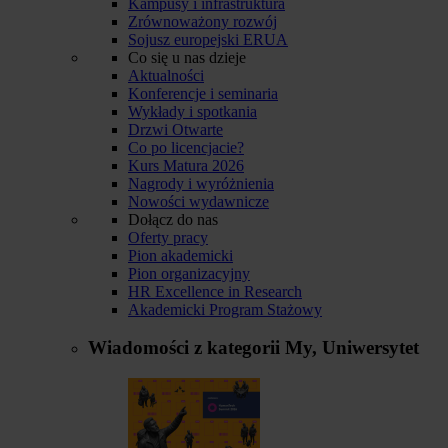
Kampusy i infrastruktura
Zrównoważony rozwój
Sojusz europejski ERUA
Co się u nas dzieje
Aktualności
Konferencje i seminaria
Wykłady i spotkania
Drzwi Otwarte
Co po licencjacie?
Kurs Matura 2026
Nagrody i wyróżnienia
Nowości wydawnicze
Dołącz do nas
Oferty pracy
Pion akademicki
Pion organizacyjny
HR Excellence in Research
Akademicki Program Stażowy
Wiadomości z kategorii
My, Uniwersytet