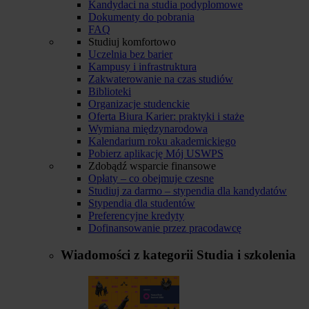
Kandydaci na studia podyplomowe
Dokumenty do pobrania
FAQ
Studiuj komfortowo
Uczelnia bez barier
Kampusy i infrastruktura
Zakwaterowanie na czas studiów
Biblioteki
Organizacje studenckie
Oferta Biura Karier: praktyki i staże
Wymiana międzynarodowa
Kalendarium roku akademickiego
Pobierz aplikację Mój USWPS
Zdobądź wsparcie finansowe
Opłaty – co obejmuje czesne
Studiuj za darmo – stypendia dla kandydatów
Stypendia dla studentów
Preferencyjne kredyty
Dofinansowanie przez pracodawcę
Wiadomości z kategorii
Studia i szkolenia