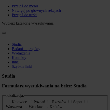
Przejdź do menu
Nawiguj po głównych sekcjach
Przejdź do treści
Wybierz kategorię wyszukiwania
Studia
Badania i projekty
Wydarzenia
Kontakty
Inne
Szybkie linki
Studia
Formularz wyszukiwania na belce: Studia
lokalizacja:
Katowice
Poznań
Rzeszów
Sopot
Warszawa
Wrocław
Kraków