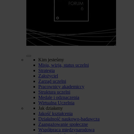
Kim jesteśmy
Misja, wizja, status uczelni
Strategia
Założyciel
Zarząd uczelni
Pracownicy akademiccy
Struktura uczelni
Medale i odznaczenia
Wirtualna Uczelnia
Jak działamy
Jakość kształcenia
Działalność naukowo-badawcza
Zaangażowanie społeczne
Współpraca międzynarodowa