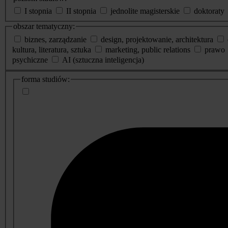
I stopnia
II stopnia
jednolite magisterskie
doktoraty
obszar tematyczny:
biznes, zarządzanie
design, projektowanie, architektura
kultura, literatura, sztuka
marketing, public relations
prawo
psychiczne
AI (sztuczna inteligencja)
dodatkowe
forma studiów:
informacje
o
studiach