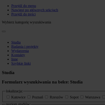
Przejdź do menu
Nawiguj po głównych sekcjach
Przejdź do treści
Wybierz kategorię wyszukiwania
Studia
Badania i projekty
Wydarzenia
Kontakty
Inne
Szybkie linki
Studia
Formularz wyszukiwania na belce: Studia
lokalizacja:
Katowice
Poznań
Rzeszów
Sopot
Warszawa
poziom studiów: