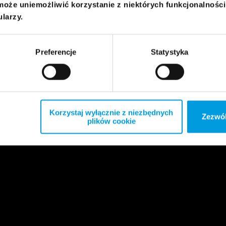
może uniemożliwić korzystanie z niektórych funkcjonalnośc
ularzy.
Preferencje
Statystyka
Korzystaj wyłącznie z niezbędnych
Zezwól
plików cookie