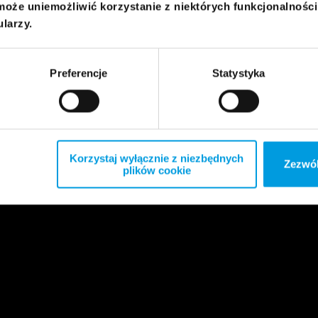
może uniemożliwić korzystanie z niektórych funkcjonalnośc
ularzy.
Preferencje
Statystyka
Korzystaj wyłącznie z niezbędnych
Zezwól
plików cookie