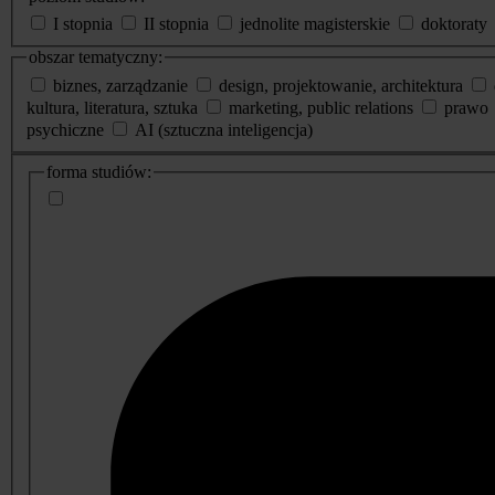
I stopnia
II stopnia
jednolite magisterskie
doktoraty
obszar tematyczny:
biznes, zarządzanie
design, projektowanie, architektura
kultura, literatura, sztuka
marketing, public relations
prawo
psychiczne
AI (sztuczna inteligencja)
dodatkowe
forma studiów:
informacje
o
studiach