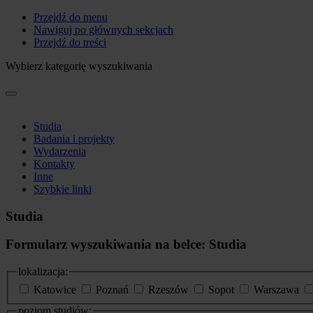
Przejdź do menu
Nawiguj po głównych sekcjach
Przejdź do treści
Wybierz kategorię wyszukiwania
Studia
Badania i projekty
Wydarzenia
Kontakty
Inne
Szybkie linki
Studia
Formularz wyszukiwania na belce: Studia
lokalizacja:
Katowice
Poznań
Rzeszów
Sopot
Warszawa
poziom studiów: