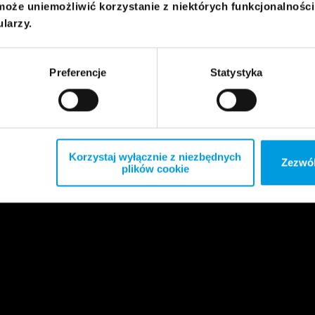
może uniemożliwić korzystanie z niektórych funkcjonalnośc
ularzy.
Preferencje
Statystyka
Korzystaj wyłącznie z niezbędnych
Zezwól
plików cookie