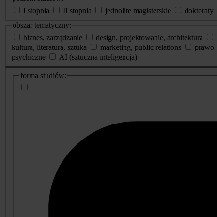
I stopnia
II stopnia
jednolite magisterskie
doktoraty
obszar tematyczny:
biznes, zarządzanie
design, projektowanie, architektura
kultura, literatura, sztuka
marketing, public relations
prawo
psychiczne
AI (sztuczna inteligencja)
dodatkowe
forma studiów:
informacje
o
studiach