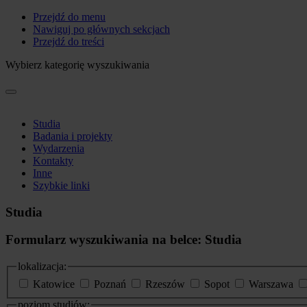
Przejdź do menu
Nawiguj po głównych sekcjach
Przejdź do treści
Wybierz kategorię wyszukiwania
Studia
Badania i projekty
Wydarzenia
Kontakty
Inne
Szybkie linki
Studia
Formularz wyszukiwania na belce: Studia
lokalizacja:
Katowice
Poznań
Rzeszów
Sopot
Warszawa
poziom studiów: