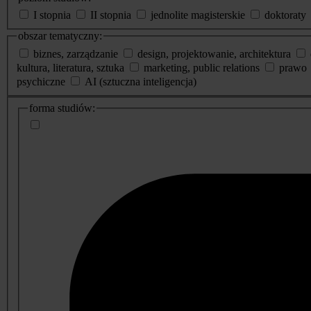
I stopnia
II stopnia
jednolite magisterskie
doktoraty
obszar tematyczny:
biznes, zarządzanie
design, projektowanie, architektura
kultura, literatura, sztuka
marketing, public relations
prawo
psychiczne
AI (sztuczna inteligencja)
dodatkowe
forma studiów:
informacje
o
studiach