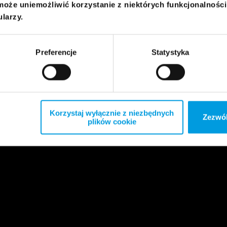
może uniemożliwić korzystanie z niektórych funkcjonalnośc
ularzy.
Preferencje
Statystyka
Korzystaj wyłącznie z niezbędnych
Zezwól
plików cookie