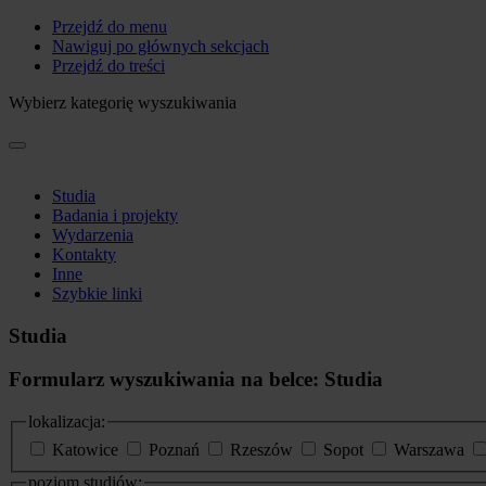
Przejdź do menu
Nawiguj po głównych sekcjach
Przejdź do treści
Wybierz kategorię wyszukiwania
Studia
Badania i projekty
Wydarzenia
Kontakty
Inne
Szybkie linki
Studia
Formularz wyszukiwania na belce: Studia
lokalizacja:
Katowice
Poznań
Rzeszów
Sopot
Warszawa
poziom studiów: