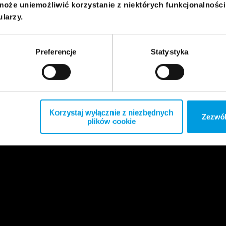
może uniemożliwić korzystanie z niektórych funkcjonalnośc
ularzy.
Preferencje
Statystyka
Korzystaj wyłącznie z niezbędnych
Zezwól
plików cookie