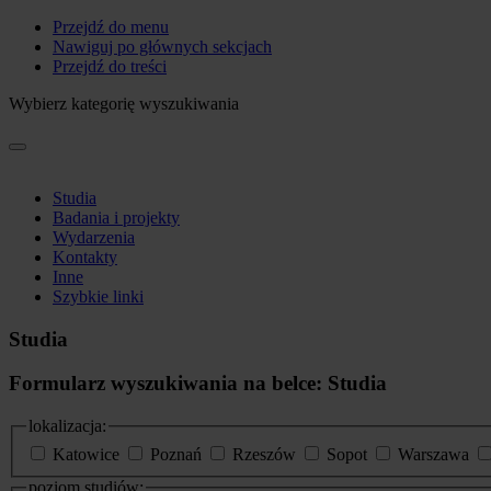
Przejdź do menu
Nawiguj po głównych sekcjach
Przejdź do treści
Wybierz kategorię wyszukiwania
Studia
Badania i projekty
Wydarzenia
Kontakty
Inne
Szybkie linki
Studia
Formularz wyszukiwania na belce: Studia
lokalizacja:
Katowice
Poznań
Rzeszów
Sopot
Warszawa
poziom studiów: