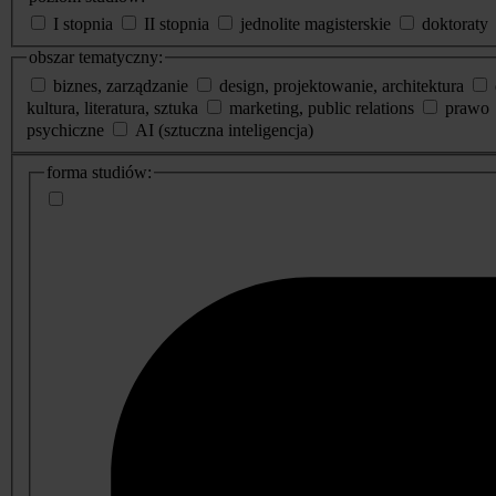
I stopnia
II stopnia
jednolite magisterskie
doktoraty
obszar tematyczny:
biznes, zarządzanie
design, projektowanie, architektura
kultura, literatura, sztuka
marketing, public relations
prawo
psychiczne
AI (sztuczna inteligencja)
dodatkowe
forma studiów:
informacje
o
studiach