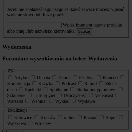
Jeżeli nie znalazłeś tego czego szukałeś zawsze możesz wpisać
szukane słowo lub frazę poniżej
Wpisz fragment nazwy projektu
albo imię i/lub nazwisko kierownika
Szukaj
Wydarzenia
Formularz wyszukiwania na belce: Wydarzenia
typ:
Artykuł
Debata
Ebook
Festiwal
Koncert
Konferencja
Książka
Podcast
Raport
Silent-
disco
Spektakl
Spotkanie
Studia-podyplomowe
Szkolenie
Turniej-gier
Uroczystość
Videocast
Warsztat
Webinar
Wykład
Wystawa
lokalizacja:
Katowice
Kraków
online
Poznań
Sopot
Warszawa
Wrocław