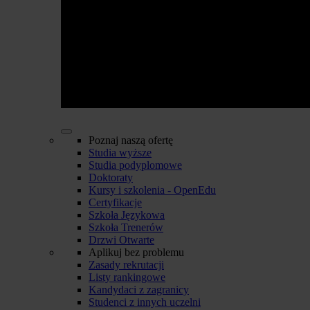
Poznaj naszą ofertę
Studia wyższe
Studia podyplomowe
Doktoraty
Kursy i szkolenia - OpenEdu
Certyfikacje
Szkoła Językowa
Szkoła Trenerów
Drzwi Otwarte
Aplikuj bez problemu
Zasady rekrutacji
Listy rankingowe
Kandydaci z zagranicy
Studenci z innych uczelni