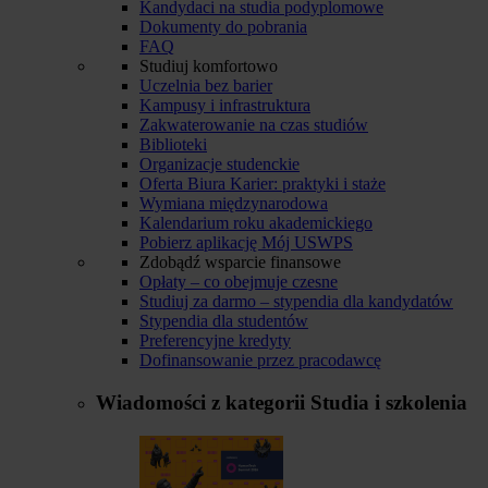
Kandydaci na studia podyplomowe
Dokumenty do pobrania
FAQ
Studiuj komfortowo
Uczelnia bez barier
Kampusy i infrastruktura
Zakwaterowanie na czas studiów
Biblioteki
Organizacje studenckie
Oferta Biura Karier: praktyki i staże
Wymiana międzynarodowa
Kalendarium roku akademickiego
Pobierz aplikację Mój USWPS
Zdobądź wsparcie finansowe
Opłaty – co obejmuje czesne
Studiuj za darmo – stypendia dla kandydatów
Stypendia dla studentów
Preferencyjne kredyty
Dofinansowanie przez pracodawcę
Wiadomości z kategorii
Studia i szkolenia