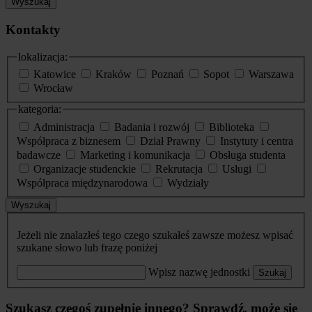
Wyszukaj
Kontakty
lokalizacja:
Katowice
Kraków
Poznań
Sopot
Warszawa
Wrocław
kategoria:
Administracja
Badania i rozwój
Biblioteka
Współpraca z biznesem
Dział Prawny
Instytuty i centra
badawcze
Marketing i komunikacja
Obsługa studenta
Organizacje studenckie
Rekrutacja
Usługi
Współpraca międzynarodowa
Wydziały
Wyszukaj
Jeżeli nie znalazłeś tego czego szukałeś zawsze możesz wpisać
szukane słowo lub frazę poniżej
Wpisz nazwę jednostki
Szukaj
Szukasz czegoś zupełnie innego? Sprawdź, może się