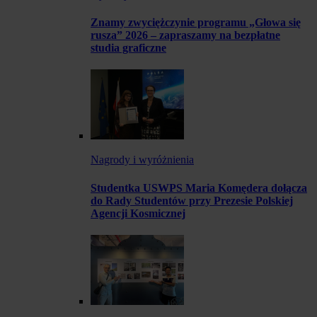
Znamy zwyciężczynie programu „Głowa się
rusza” 2026 – zapraszamy na bezpłatne
studia graficzne
Nagrody i wyróżnienia
Studentka USWPS Maria Komędera dołącza
do Rady Studentów przy Prezesie Polskiej
Agencji Kosmicznej