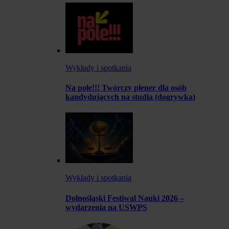
Wykłady i spotkania
Na pole!!! Twórczy plener dla osób
kandydujących na studia (dogrywka)
Wykłady i spotkania
Dolnośląski Festiwal Nauki 2026 –
wydarzenia na USWPS