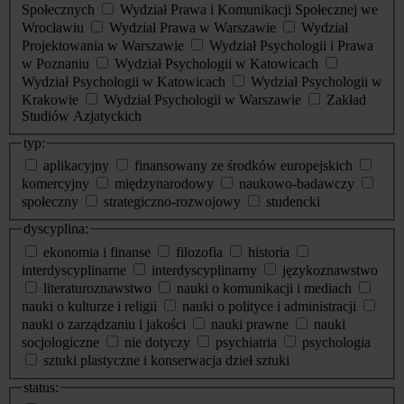
Społecznych
Wydział Prawa i Komunikacji Społecznej we
Wrocławiu
Wydział Prawa w Warszawie
Wydział
Projektowania w Warszawie
Wydział Psychologii i Prawa
w Poznaniu
Wydział Psychologii w Katowicach
Wydział Psychologii w Katowicach
Wydział Psychologii w
Krakowie
Wydział Psychologii w Warszawie
Zakład
Studiów Azjatyckich
typ:
aplikacyjny
finansowany ze środków europejskich
komercyjny
międzynarodowy
naukowo-badawczy
społeczny
strategiczno-rozwojowy
studencki
dyscyplina:
ekonomia i finanse
filozofia
historia
interdyscyplinarne
interdyscyplinarny
językoznawstwo
literaturoznawstwo
nauki o komunikacji i mediach
nauki o kulturze i religii
nauki o polityce i administracji
nauki o zarządzaniu i jakości
nauki prawne
nauki
socjologiczne
nie dotyczy
psychiatria
psychologia
sztuki plastyczne i konserwacja dzieł sztuki
status: