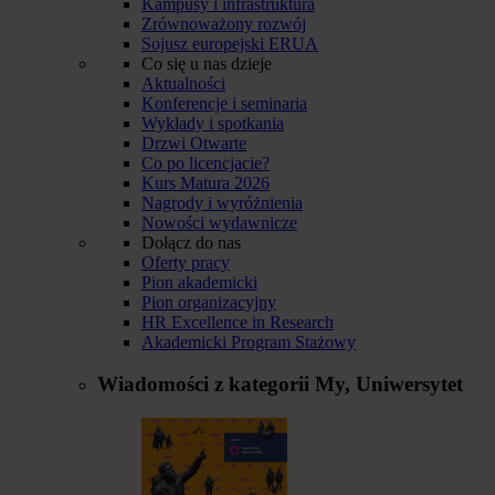
Kampusy i infrastruktura
Zrównoważony rozwój
Sojusz europejski ERUA
Co się u nas dzieje
Aktualności
Konferencje i seminaria
Wykłady i spotkania
Drzwi Otwarte
Co po licencjacie?
Kurs Matura 2026
Nagrody i wyróżnienia
Nowości wydawnicze
Dołącz do nas
Oferty pracy
Pion akademicki
Pion organizacyjny
HR Excellence in Research
Akademicki Program Stażowy
Wiadomości z kategorii
My, Uniwersytet