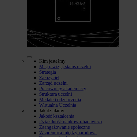
Kim jesteśmy
Misja, wizja, status uczelni
Strategia
Założyciel
Zarząd uczelni
Pracownicy akademiccy
Struktura uczelni
Medale i odznaczenia
Wirtualna Uczelnia
Jak działamy
Jakość kształcenia
Działalność naukowo-badawcza
Zaangażowanie społeczne
Współpraca międzynarodowa