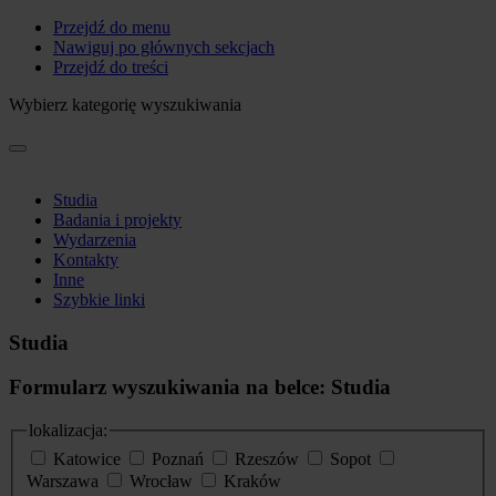
Przejdź do menu
Nawiguj po głównych sekcjach
Przejdź do treści
Wybierz kategorię wyszukiwania
Studia
Badania i projekty
Wydarzenia
Kontakty
Inne
Szybkie linki
Studia
Formularz wyszukiwania na belce: Studia
lokalizacja:
Katowice
Poznań
Rzeszów
Sopot
Warszawa
Wrocław
Kraków