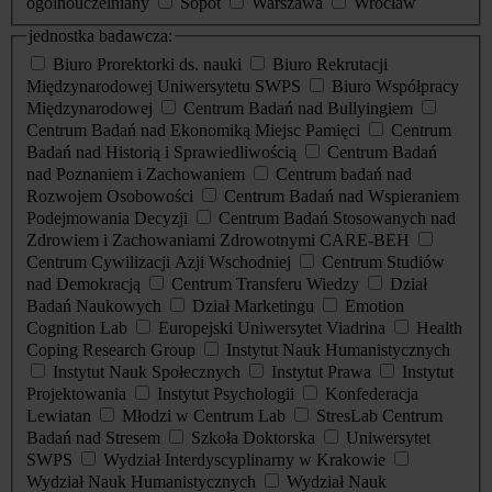
ogólnouczelniany
Sopot
Warszawa
Wrocław
jednostka badawcza:
Biuro Prorektorki ds. nauki
Biuro Rekrutacji
Międzynarodowej Uniwersytetu SWPS
Biuro Współpracy
Międzynarodowej
Centrum Badań nad Bullyingiem
Centrum Badań nad Ekonomiką Miejsc Pamięci
Centrum
Badań nad Historią i Sprawiedliwością
Centrum Badań
nad Poznaniem i Zachowaniem
Centrum badań nad
Rozwojem Osobowości
Centrum Badań nad Wspieraniem
Podejmowania Decyzji
Centrum Badań Stosowanych nad
Zdrowiem i Zachowaniami Zdrowotnymi CARE-BEH
Centrum Cywilizacji Azji Wschodniej
Centrum Studiów
nad Demokracją
Centrum Transferu Wiedzy
Dział
Badań Naukowych
Dział Marketingu
Emotion
Cognition Lab
Europejski Uniwersytet Viadrina
Health
Coping Research Group
Instytut Nauk Humanistycznych
Instytut Nauk Społecznych
Instytut Prawa
Instytut
Projektowania
Instytut Psychologii
Konfederacja
Lewiatan
Młodzi w Centrum Lab
StresLab Centrum
Badań nad Stresem
Szkoła Doktorska
Uniwersytet
SWPS
Wydział Interdyscyplinarny w Krakowie
Wydział Nauk Humanistycznych
Wydział Nauk