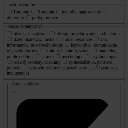
poziom studiów:
I stopnia
II stopnia
jednolite magisterskie
doktoraty
podyplomowe
obszar tematyczny:
biznes, zarządzanie
design, projektowanie, architektura
dziennikarstwo, media
human resources
UX,
informatyka, nowe technologie
języki obce, komunikacja
międzykulturowa
kultura, literatura, sztuka
marketing,
public relations
prawo
psychologia
psychoterapia
rozwój osobisty, coaching
społeczeństwo, państwo,
polityka
zdrowie, zaburzenia psychiczne
AI (sztuczna
inteligencja)
dodatkowe
forma studiów:
informacje
o
studiach