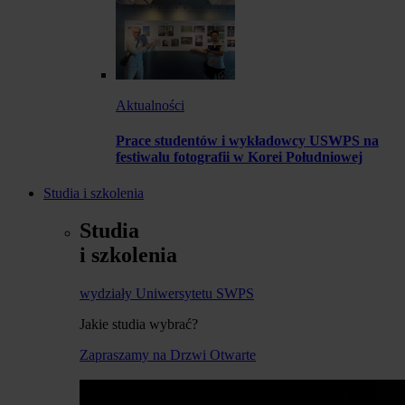
Aktualności
Prace studentów i wykładowcy USWPS na
festiwalu fotografii w Korei Południowej
Studia i szkolenia
Studia
i szkolenia
wydziały Uniwersytetu SWPS
Jakie studia wybrać?
Zapraszamy na Drzwi Otwarte