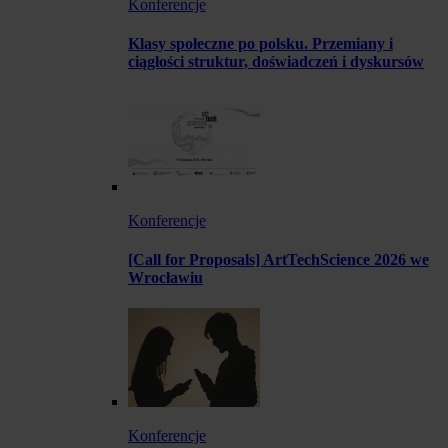
Konferencje
Klasy społeczne po polsku. Przemiany i
ciągłości struktur, doświadczeń i dyskursów
Konferencje
[Call for Proposals] ArtTechScience 2026 we
Wrocławiu
Konferencje