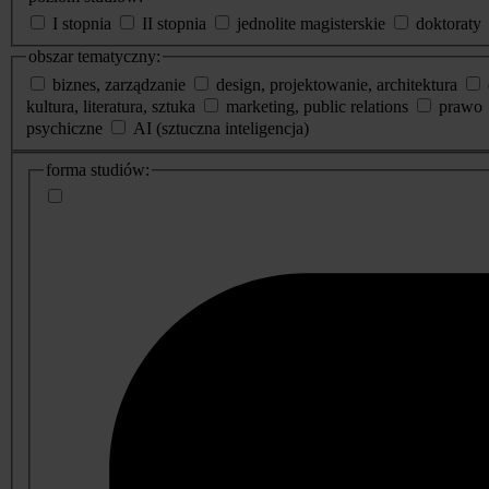
I stopnia
II stopnia
jednolite magisterskie
doktoraty
obszar tematyczny:
biznes, zarządzanie
design, projektowanie, architektura
kultura, literatura, sztuka
marketing, public relations
prawo
psychiczne
AI (sztuczna inteligencja)
dodatkowe
forma studiów:
informacje
o
studiach