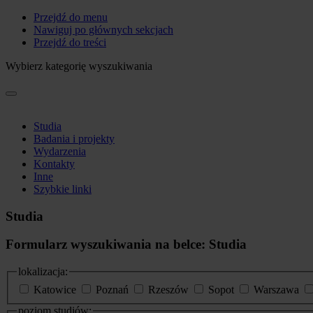
Przejdź do menu
Nawiguj po głównych sekcjach
Przejdź do treści
Wybierz kategorię wyszukiwania
Studia
Badania i projekty
Wydarzenia
Kontakty
Inne
Szybkie linki
Studia
Formularz wyszukiwania na belce: Studia
lokalizacja:
Katowice
Poznań
Rzeszów
Sopot
Warszawa
poziom studiów: