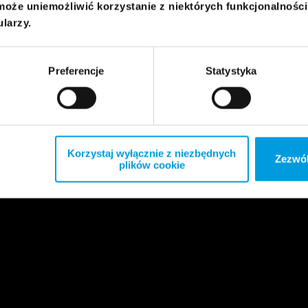
może uniemożliwić korzystanie z niektórych funkcjonalnośc
ularzy.
Preferencje
Statystyka
Korzystaj wyłącznie z niezbędnych
Zezwól
plików cookie