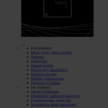
Kim jesteśmy
Misja, wizja, status uczelni
Strategia
Założyciel
Zarząd uczelni
Pracownicy akademiccy
Struktura uczelni
Medale i odznaczenia
Wirtualna Uczelnia
Jak działamy
Jakość kształcenia
Działalność naukowo-badawcza
Zaangażowanie społeczne
Współpraca międzynarodowa