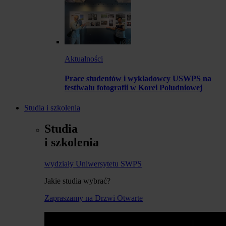
Aktualności
Prace studentów i wykładowcy USWPS na
festiwalu fotografii w Korei Południowej
Studia i szkolenia
Studia
i szkolenia
wydziały Uniwersytetu SWPS
Jakie studia wybrać?
Zapraszamy na Drzwi Otwarte