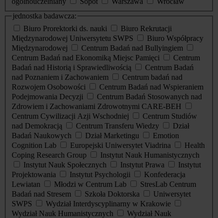
ogólnouczelniany
Sopot
Warszawa
Wrocław
jednostka badawcza:
Biuro Prorektorki ds. nauki
Biuro Rekrutacji
Międzynarodowej Uniwersytetu SWPS
Biuro Współpracy
Międzynarodowej
Centrum Badań nad Bullyingiem
Centrum Badań nad Ekonomiką Miejsc Pamięci
Centrum
Badań nad Historią i Sprawiedliwością
Centrum Badań
nad Poznaniem i Zachowaniem
Centrum badań nad
Rozwojem Osobowości
Centrum Badań nad Wspieraniem
Podejmowania Decyzji
Centrum Badań Stosowanych nad
Zdrowiem i Zachowaniami Zdrowotnymi CARE-BEH
Centrum Cywilizacji Azji Wschodniej
Centrum Studiów
nad Demokracją
Centrum Transferu Wiedzy
Dział
Badań Naukowych
Dział Marketingu
Emotion
Cognition Lab
Europejski Uniwersytet Viadrina
Health
Coping Research Group
Instytut Nauk Humanistycznych
Instytut Nauk Społecznych
Instytut Prawa
Instytut
Projektowania
Instytut Psychologii
Konfederacja
Lewiatan
Młodzi w Centrum Lab
StresLab Centrum
Badań nad Stresem
Szkoła Doktorska
Uniwersytet
SWPS
Wydział Interdyscyplinarny w Krakowie
Wydział Nauk Humanistycznych
Wydział Nauk