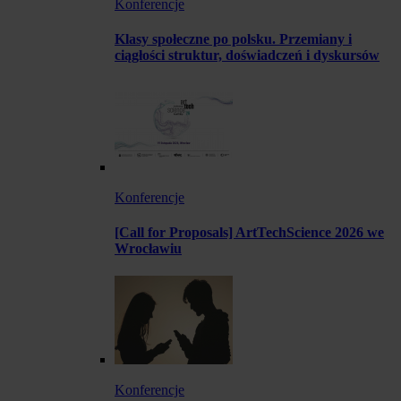
Konferencje
Klasy społeczne po polsku. Przemiany i
ciągłości struktur, doświadczeń i dyskursów
Konferencje
[Call for Proposals] ArtTechScience 2026 we
Wrocławiu
Konferencje