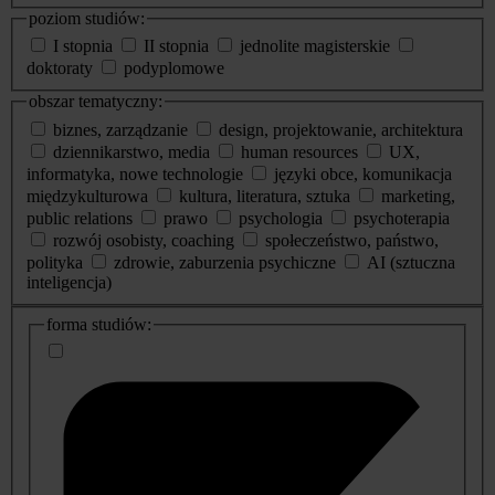
poziom studiów:
I stopnia
II stopnia
jednolite magisterskie
doktoraty
podyplomowe
obszar tematyczny:
biznes, zarządzanie
design, projektowanie, architektura
dziennikarstwo, media
human resources
UX,
informatyka, nowe technologie
języki obce, komunikacja
międzykulturowa
kultura, literatura, sztuka
marketing,
public relations
prawo
psychologia
psychoterapia
rozwój osobisty, coaching
społeczeństwo, państwo,
polityka
zdrowie, zaburzenia psychiczne
AI (sztuczna
inteligencja)
dodatkowe
forma studiów:
informacje
o
studiach