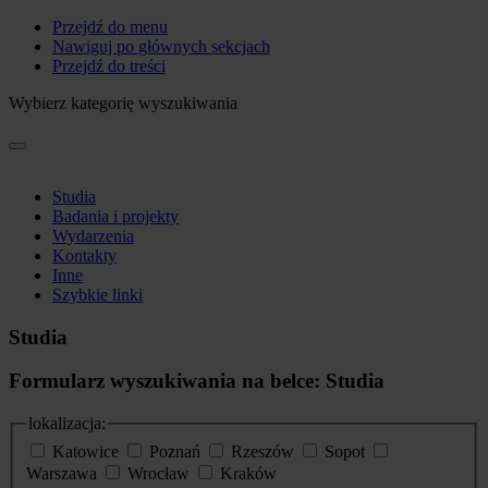
Przejdź do menu
Nawiguj po głównych sekcjach
Przejdź do treści
Wybierz kategorię wyszukiwania
Studia
Badania i projekty
Wydarzenia
Kontakty
Inne
Szybkie linki
Studia
Formularz wyszukiwania na belce: Studia
lokalizacja:
Katowice
Poznań
Rzeszów
Sopot
Warszawa
Wrocław
Kraków