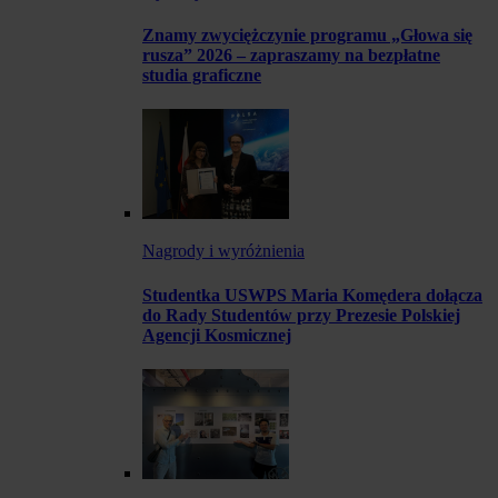
Znamy zwyciężczynie programu „Głowa się
rusza” 2026 – zapraszamy na bezpłatne
studia graficzne
Nagrody i wyróżnienia
Studentka USWPS Maria Komędera dołącza
do Rady Studentów przy Prezesie Polskiej
Agencji Kosmicznej