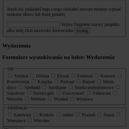
Jeżeli nie znalazłeś tego czego szukałeś zawsze możesz wpisać
szukane słowo lub frazę poniżej
Wpisz fragment nazwy projektu
albo imię i/lub nazwisko kierownika
Szukaj
Wydarzenia
Formularz wyszukiwania na belce: Wydarzenia
typ:
Artykuł
Debata
Ebook
Festiwal
Koncert
Konferencja
Książka
Podcast
Raport
Silent-
disco
Spektakl
Spotkanie
Studia-podyplomowe
Szkolenie
Turniej-gier
Uroczystość
Videocast
Warsztat
Webinar
Wykład
Wystawa
lokalizacja:
Katowice
Kraków
online
Poznań
Sopot
Warszawa
Wrocław