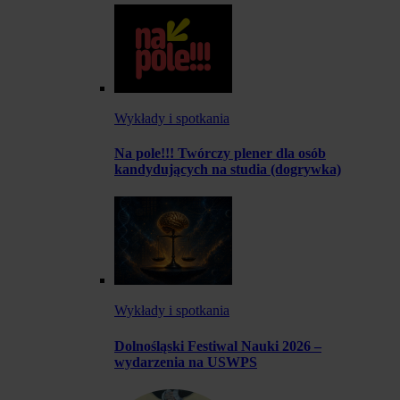
Wykłady i spotkania
Na pole!!! Twórczy plener dla osób
kandydujących na studia (dogrywka)
Wykłady i spotkania
Dolnośląski Festiwal Nauki 2026 –
wydarzenia na USWPS