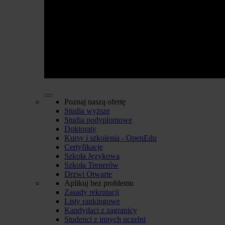
Poznaj naszą ofertę
Studia wyższe
Studia podyplomowe
Doktoraty
Kursy i szkolenia - OpenEdu
Certyfikacje
Szkoła Językowa
Szkoła Trenerów
Drzwi Otwarte
Aplikuj bez problemu
Zasady rekrutacji
Listy rankingowe
Kandydaci z zagranicy
Studenci z innych uczelni