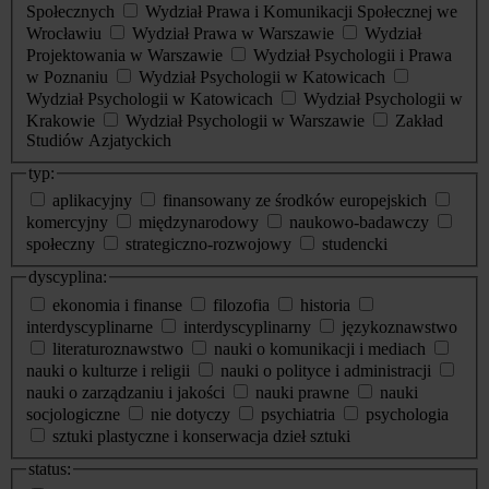
Społecznych
Wydział Prawa i Komunikacji Społecznej we
Wrocławiu
Wydział Prawa w Warszawie
Wydział
Projektowania w Warszawie
Wydział Psychologii i Prawa
w Poznaniu
Wydział Psychologii w Katowicach
Wydział Psychologii w Katowicach
Wydział Psychologii w
Krakowie
Wydział Psychologii w Warszawie
Zakład
Studiów Azjatyckich
typ:
aplikacyjny
finansowany ze środków europejskich
komercyjny
międzynarodowy
naukowo-badawczy
społeczny
strategiczno-rozwojowy
studencki
dyscyplina:
ekonomia i finanse
filozofia
historia
interdyscyplinarne
interdyscyplinarny
językoznawstwo
literaturoznawstwo
nauki o komunikacji i mediach
nauki o kulturze i religii
nauki o polityce i administracji
nauki o zarządzaniu i jakości
nauki prawne
nauki
socjologiczne
nie dotyczy
psychiatria
psychologia
sztuki plastyczne i konserwacja dzieł sztuki
status: