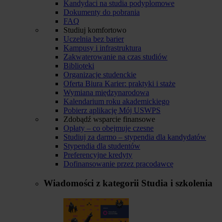
Kandydaci na studia podyplomowe
Dokumenty do pobrania
FAQ
Studiuj komfortowo
Uczelnia bez barier
Kampusy i infrastruktura
Zakwaterowanie na czas studiów
Biblioteki
Organizacje studenckie
Oferta Biura Karier: praktyki i staże
Wymiana międzynarodowa
Kalendarium roku akademickiego
Pobierz aplikację Mój USWPS
Zdobądź wsparcie finansowe
Opłaty – co obejmuje czesne
Studiuj za darmo – stypendia dla kandydatów
Stypendia dla studentów
Preferencyjne kredyty
Dofinansowanie przez pracodawcę
Wiadomości z kategorii
Studia i szkolenia