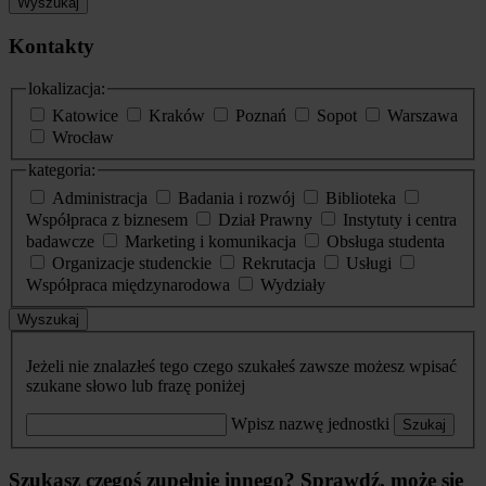
Wyszukaj
Kontakty
lokalizacja:
Katowice
Kraków
Poznań
Sopot
Warszawa
Wrocław
kategoria:
Administracja
Badania i rozwój
Biblioteka
Współpraca z biznesem
Dział Prawny
Instytuty i centra
badawcze
Marketing i komunikacja
Obsługa studenta
Organizacje studenckie
Rekrutacja
Usługi
Współpraca międzynarodowa
Wydziały
Wyszukaj
Jeżeli nie znalazłeś tego czego szukałeś zawsze możesz wpisać
szukane słowo lub frazę poniżej
Wpisz nazwę jednostki
Szukaj
Szukasz czegoś zupełnie innego? Sprawdź, może się