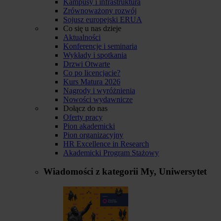
Kampusy i infrastruktura
Zrównoważony rozwój
Sojusz europejski ERUA
Co się u nas dzieje
Aktualności
Konferencje i seminaria
Wykłady i spotkania
Drzwi Otwarte
Co po licencjacie?
Kurs Matura 2026
Nagrody i wyróżnienia
Nowości wydawnicze
Dołącz do nas
Oferty pracy
Pion akademicki
Pion organizacyjny
HR Excellence in Research
Akademicki Program Stażowy
Wiadomości z kategorii
My, Uniwersytet