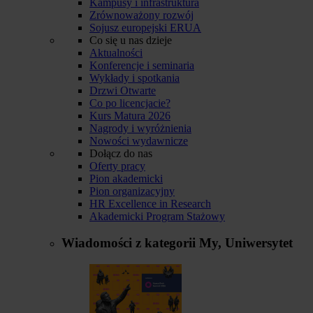
Kampusy i infrastruktura
Zrównoważony rozwój
Sojusz europejski ERUA
Co się u nas dzieje
Aktualności
Konferencje i seminaria
Wykłady i spotkania
Drzwi Otwarte
Co po licencjacie?
Kurs Matura 2026
Nagrody i wyróżnienia
Nowości wydawnicze
Dołącz do nas
Oferty pracy
Pion akademicki
Pion organizacyjny
HR Excellence in Research
Akademicki Program Stażowy
Wiadomości z kategorii
My, Uniwersytet