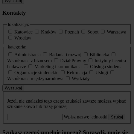
Wyszukaj
Kontakty
lokalizacja:
Katowice
Kraków
Poznań
Sopot
Warszawa
Wrocław
kategoria:
Administracja
Badania i rozwój
Biblioteka
Współpraca z biznesem
Dział Prawny
Instytuty i centra
badawcze
Marketing i komunikacja
Obsługa studenta
Organizacje studenckie
Rekrutacja
Usługi
Współpraca międzynarodowa
Wydziały
Wyszukaj
Jeżeli nie znalazłeś tego czego szukałeś zawsze możesz wpisać
szukane słowo lub frazę poniżej
Wpisz nazwę jednostki
Szukaj
Szukasz czegoś zupełnie innego? Sprawdź, może się