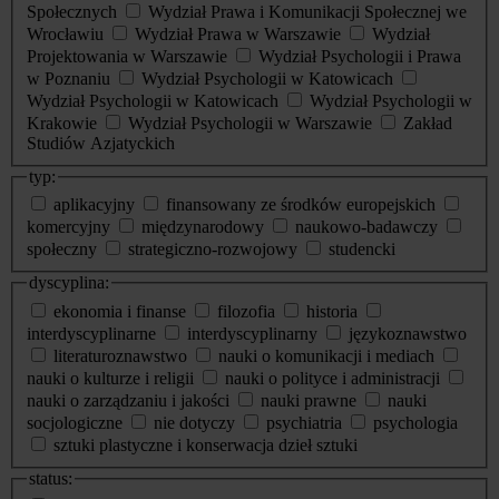
Społecznych
Wydział Prawa i Komunikacji Społecznej we
Wrocławiu
Wydział Prawa w Warszawie
Wydział
Projektowania w Warszawie
Wydział Psychologii i Prawa
w Poznaniu
Wydział Psychologii w Katowicach
Wydział Psychologii w Katowicach
Wydział Psychologii w
Krakowie
Wydział Psychologii w Warszawie
Zakład
Studiów Azjatyckich
typ:
aplikacyjny
finansowany ze środków europejskich
komercyjny
międzynarodowy
naukowo-badawczy
społeczny
strategiczno-rozwojowy
studencki
dyscyplina:
ekonomia i finanse
filozofia
historia
interdyscyplinarne
interdyscyplinarny
językoznawstwo
literaturoznawstwo
nauki o komunikacji i mediach
nauki o kulturze i religii
nauki o polityce i administracji
nauki o zarządzaniu i jakości
nauki prawne
nauki
socjologiczne
nie dotyczy
psychiatria
psychologia
sztuki plastyczne i konserwacja dzieł sztuki
status: