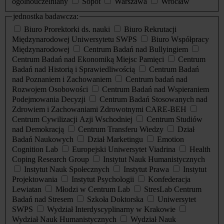
ogólnouczelniany
Sopot
Warszawa
Wrocław
jednostka badawcza:
Biuro Prorektorki ds. nauki
Biuro Rekrutacji
Międzynarodowej Uniwersytetu SWPS
Biuro Współpracy
Międzynarodowej
Centrum Badań nad Bullyingiem
Centrum Badań nad Ekonomiką Miejsc Pamięci
Centrum
Badań nad Historią i Sprawiedliwością
Centrum Badań
nad Poznaniem i Zachowaniem
Centrum badań nad
Rozwojem Osobowości
Centrum Badań nad Wspieraniem
Podejmowania Decyzji
Centrum Badań Stosowanych nad
Zdrowiem i Zachowaniami Zdrowotnymi CARE-BEH
Centrum Cywilizacji Azji Wschodniej
Centrum Studiów
nad Demokracją
Centrum Transferu Wiedzy
Dział
Badań Naukowych
Dział Marketingu
Emotion
Cognition Lab
Europejski Uniwersytet Viadrina
Health
Coping Research Group
Instytut Nauk Humanistycznych
Instytut Nauk Społecznych
Instytut Prawa
Instytut
Projektowania
Instytut Psychologii
Konfederacja
Lewiatan
Młodzi w Centrum Lab
StresLab Centrum
Badań nad Stresem
Szkoła Doktorska
Uniwersytet
SWPS
Wydział Interdyscyplinarny w Krakowie
Wydział Nauk Humanistycznych
Wydział Nauk