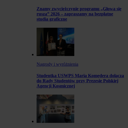
Znamy zwyciężczynie programu „Głowa się
rusza” 2026 – zapraszamy na bezpłatne
studia graficzne
Nagrody i wyróżnienia
Studentka USWPS Maria Komędera dołącza
do Rady Studentów przy Prezesie Polskiej
Agencji Kosmicznej