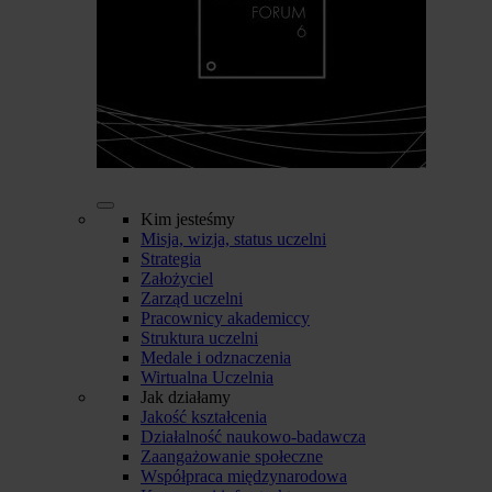
Kim jesteśmy
Misja, wizja, status uczelni
Strategia
Założyciel
Zarząd uczelni
Pracownicy akademiccy
Struktura uczelni
Medale i odznaczenia
Wirtualna Uczelnia
Jak działamy
Jakość kształcenia
Działalność naukowo-badawcza
Zaangażowanie społeczne
Współpraca międzynarodowa