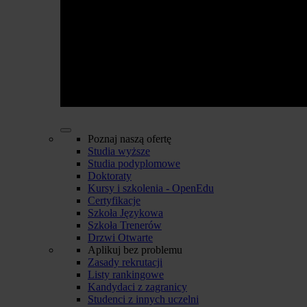
Poznaj naszą ofertę
Studia wyższe
Studia podyplomowe
Doktoraty
Kursy i szkolenia - OpenEdu
Certyfikacje
Szkoła Językowa
Szkoła Trenerów
Drzwi Otwarte
Aplikuj bez problemu
Zasady rekrutacji
Listy rankingowe
Kandydaci z zagranicy
Studenci z innych uczelni