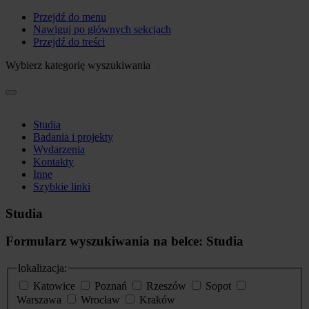
Przejdź do menu
Nawiguj po głównych sekcjach
Przejdź do treści
Wybierz kategorię wyszukiwania
Studia
Badania i projekty
Wydarzenia
Kontakty
Inne
Szybkie linki
Studia
Formularz wyszukiwania na belce: Studia
lokalizacja:
Katowice
Poznań
Rzeszów
Sopot
Warszawa
Wrocław
Kraków