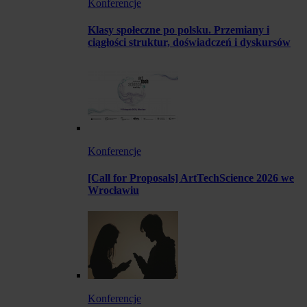
Konferencje
Klasy społeczne po polsku. Przemiany i
ciągłości struktur, doświadczeń i dyskursów
Konferencje
[Call for Proposals] ArtTechScience 2026 we
Wrocławiu
Konferencje