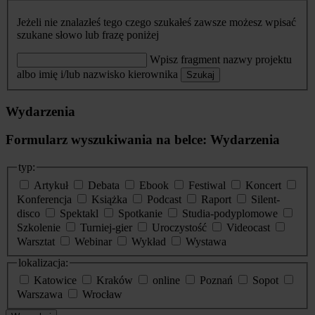
Jeżeli nie znalazłeś tego czego szukałeś zawsze możesz wpisać
szukane słowo lub frazę poniżej
Wpisz fragment nazwy projektu
albo imię i/lub nazwisko kierownika
Szukaj
Wydarzenia
Formularz wyszukiwania na belce: Wydarzenia
typ:
Artykuł
Debata
Ebook
Festiwal
Koncert
Konferencja
Książka
Podcast
Raport
Silent-
disco
Spektakl
Spotkanie
Studia-podyplomowe
Szkolenie
Turniej-gier
Uroczystość
Videocast
Warsztat
Webinar
Wykład
Wystawa
lokalizacja:
Katowice
Kraków
online
Poznań
Sopot
Warszawa
Wrocław