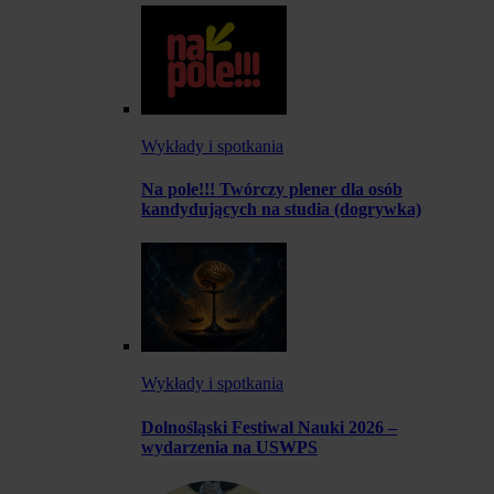
Wykłady i spotkania
Na pole!!! Twórczy plener dla osób
kandydujących na studia (dogrywka)
Wykłady i spotkania
Dolnośląski Festiwal Nauki 2026 –
wydarzenia na USWPS