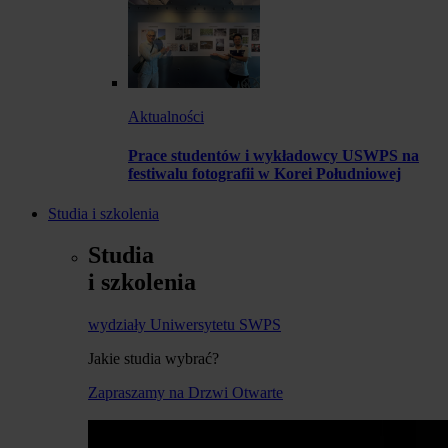
Aktualności
Prace studentów i wykładowcy USWPS na
festiwalu fotografii w Korei Południowej
Studia i szkolenia
Studia
i szkolenia
wydziały Uniwersytetu SWPS
Jakie studia wybrać?
Zapraszamy na Drzwi Otwarte