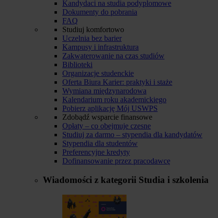
Kandydaci na studia podyplomowe
Dokumenty do pobrania
FAQ
Studiuj komfortowo
Uczelnia bez barier
Kampusy i infrastruktura
Zakwaterowanie na czas studiów
Biblioteki
Organizacje studenckie
Oferta Biura Karier: praktyki i staże
Wymiana międzynarodowa
Kalendarium roku akademickiego
Pobierz aplikację Mój USWPS
Zdobądź wsparcie finansowe
Opłaty – co obejmuje czesne
Studiuj za darmo – stypendia dla kandydatów
Stypendia dla studentów
Preferencyjne kredyty
Dofinansowanie przez pracodawcę
Wiadomości z kategorii
Studia i szkolenia