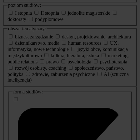
poziom studiów:
I stopnia
II stopnia
jednolite magisterskie
doktoraty
podyplomowe
obszar tematyczny:
biznes, zarządzanie
design, projektowanie, architektura
dziennikarstwo, media
human resources
UX,
informatyka, nowe technologie
języki obce, komunikacja
międzykulturowa
kultura, literatura, sztuka
marketing,
public relations
prawo
psychologia
psychoterapia
rozwój osobisty, coaching
społeczeństwo, państwo,
polityka
zdrowie, zaburzenia psychiczne
AI (sztuczna
inteligencja)
dodatkowe
forma studiów:
informacje
o
studiach